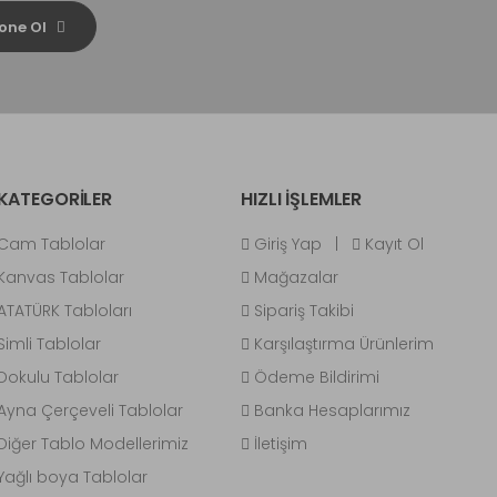
one Ol
KATEGORİLER
HIZLI İŞLEMLER
Cam Tablolar
Giriş Yap
|
Kayıt Ol
Kanvas Tablolar
Mağazalar
ATATÜRK Tabloları
Sipariş Takibi
Simli Tablolar
Karşılaştırma Ürünlerim
Dokulu Tablolar
Ödeme Bildirimi
Ayna Çerçeveli Tablolar
Banka Hesaplarımız
Diğer Tablo Modellerimiz
İletişim
Yağlı boya Tablolar