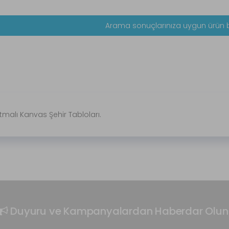
Arama sonuçlarınıza uygun ürün 
malı Kanvas Şehir Tabloları.
Duyuru ve Kampanyalardan Haberdar Olun