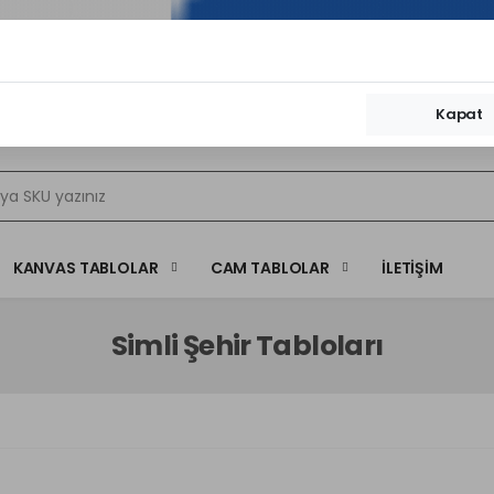
 Sayfa
Sipariş Takibi
Ödeme Bildirimi
Banka Hesa
Kapat
KANVAS TABLOLAR
CAM TABLOLAR
İLETIŞIM
Simli Şehir Tabloları