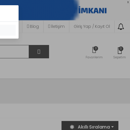
x
plarımız
Blog
İletişim
Giriş Yap / Kayıt Ol
0
0
Favorilerim
Sepetim
Akıllı Sıralama