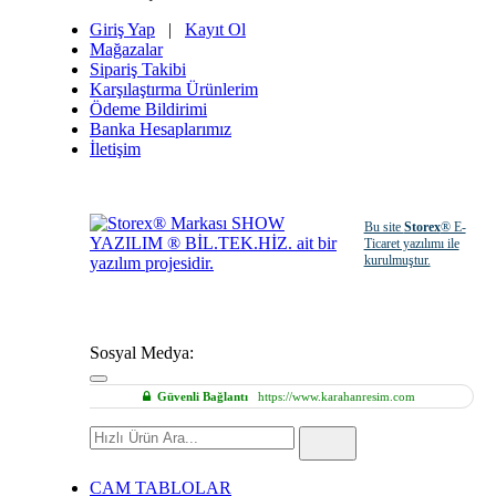
Giriş Yap
|
Kayıt Ol
Mağazalar
Sipariş Takibi
Karşılaştırma Ürünlerim
Ödeme Bildirimi
Banka Hesaplarımız
İletişim
Bu site
Storex
® E-
Ticaret yazılımı ile
kurulmuştur.
Sosyal Medya:
Güvenli Bağlantı
https://www.karahanresim.com
Hızlı
Ürün
Ara
CAM TABLOLAR