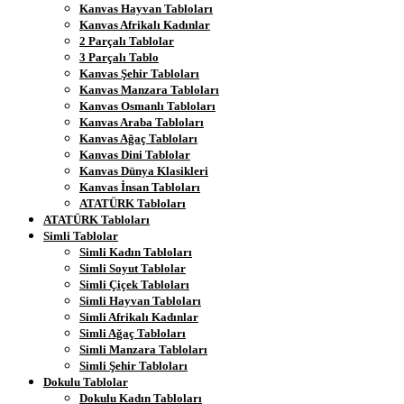
Kanvas Hayvan Tabloları
Kanvas Afrikalı Kadınlar
2 Parçalı Tablolar
3 Parçalı Tablo
Kanvas Şehir Tabloları
Kanvas Manzara Tabloları
Kanvas Osmanlı Tabloları
Kanvas Araba Tabloları
Kanvas Ağaç Tabloları
Kanvas Dini Tablolar
Kanvas Dünya Klasikleri
Kanvas İnsan Tabloları
ATATÜRK Tabloları
ATATÜRK Tabloları
Simli Tablolar
Simli Kadın Tabloları
Simli Soyut Tablolar
Simli Çiçek Tabloları
Simli Hayvan Tabloları
Simli Afrikalı Kadınlar
Simli Ağaç Tabloları
Simli Manzara Tabloları
Simli Şehir Tabloları
Dokulu Tablolar
Dokulu Kadın Tabloları