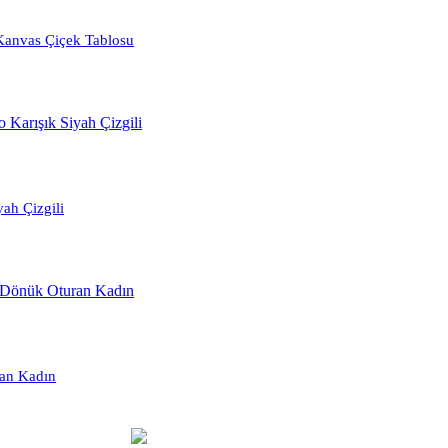
Kanvas Çiçek Tablosu
ah Çizgili
ran Kadın