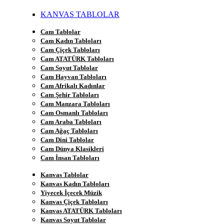
KANVAS TABLOLAR
Cam Tablolar
Cam Kadın Tabloları
Cam Çiçek Tabloları
Cam ATATÜRK Tabloları
Cam Soyut Tablolar
Cam Hayvan Tabloları
Cam Afrikalı Kadınlar
Cam Şehir Tabloları
Cam Manzara Tabloları
Cam Osmanlı Tabloları
Cam Araba Tabloları
Cam Ağaç Tabloları
Cam Dini Tablolar
Cam Dünya Klasikleri
Cam İnsan Tabloları
Kanvas Tablolar
Kanvas Kadın Tabloları
Yiyecek İçecek Müzik
Kanvas Çiçek Tabloları
Kanvas ATATÜRK Tabloları
Kanvas Soyut Tablolar