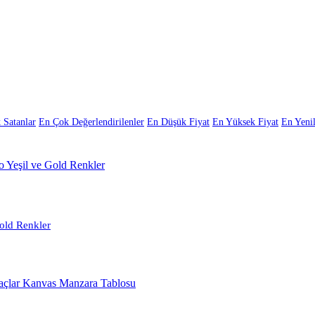
 Satanlar
En Çok Değerlendirilenler
En Düşük Fiyat
En Yüksek Fiyat
En Yenil
old Renkler