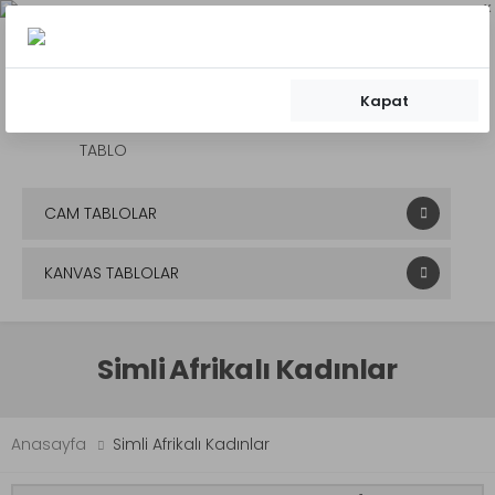
x
Kapat
0
0
Mobil Menü
CAM TABLOLAR
KANVAS TABLOLAR
Simli Afrikalı Kadınlar
Anasayfa
Simli Afrikalı Kadınlar