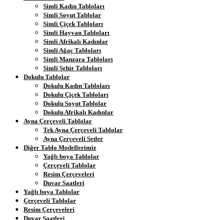
Simli Kadın Tabloları
Simli Soyut Tablolar
Simli Çiçek Tabloları
Simli Hayvan Tabloları
Simli Afrikalı Kadınlar
Simli Ağaç Tabloları
Simli Manzara Tabloları
Simli Şehir Tabloları
Dokulu Tablolar
Dokulu Kadın Tabloları
Dokulu Çiçek Tabloları
Dokulu Soyut Tablolar
Dokulu Afrikalı Kadınlar
Ayna Çerçeveli Tablolar
Tek Ayna Çerçeveli Tablolar
Ayna Çerçeveli Setler
Diğer Tablo Modellerimiz
Yağlı boya Tablolar
Çerçeveli Tablolar
Resim Çerçeveleri
Duvar Saatleri
Yağlı boya Tablolar
Çerçeveli Tablolar
Resim Çerçeveleri
Duvar Saatleri