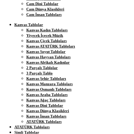
Cam Dini Tablolar
Cam Dünya Klasikleri
Cam İnsan Tabloları
Kanvas Tablolar
Kanvas Kadın Tabloları
Yiyecek İçecek Müzik
Kanvas Çiçek Tabloları
Kanvas ATATÜRK Tabloları
Kanvas Soyut Tablolar
Kanvas Hayvan Tabloları
Kanvas Afrikalı Kadınlar
2 Parçalı Tablolar
3 Parçalı Tablo
Kanvas Şehir Tabloları
Kanvas Manzara Tabloları
Kanvas Osmanlı Tabloları
Kanvas Araba Tabloları
Kanvas Ağaç Tabloları
Kanvas Dini Tablolar
Kanvas Dünya Klasikleri
Kanvas İnsan Tabloları
ATATÜRK Tabloları
ATATÜRK Tabloları
Simli Tablolar