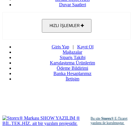
Duvar Saatleri
HIZLI İŞLEMLER
Giriş Yap
|
Kayıt Ol
Mağazalar
Sipariş Takibi
Karşılaştırma Ürünlerim
Ödeme Bildirimi
Banka Hesaplarımız
İletişim
Bu site
Storex
® E-Ticaret
yazılımı ile kurulmuştur.