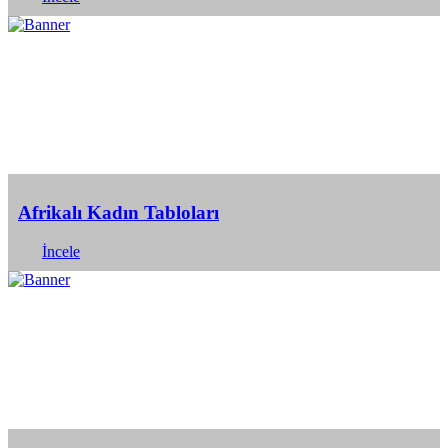
Afrikalı Kadın Tabloları
İncele