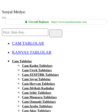
Sosyal Medya:
Güvenli Bağlantı
https://www.karahanresim.com
Hızlı
Ürün
Ara
CAM TABLOLAR
KANVAS TABLOLAR
Cam Tablolar
Cam Kadın Tabloları
Cam Çiçek Tabloları
Cam ATATÜRK Tabloları
Cam Soyut Tablolar
Cam Hayvan Tabloları
Cam Afrikalı Kadınlar
Cam Şehir Tabloları
Cam Manzara Tabloları
Cam Osmanlı Tabloları
Cam Araba Tabloları
Cam Ağaç Tabloları