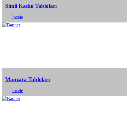
Simli Kadın Tabloları
İncele
Manzara Tabloları
İncele