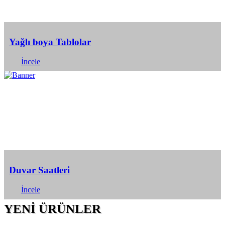
Yağlı boya Tablolar
İncele
Duvar Saatleri
İncele
YENİ ÜRÜNLER