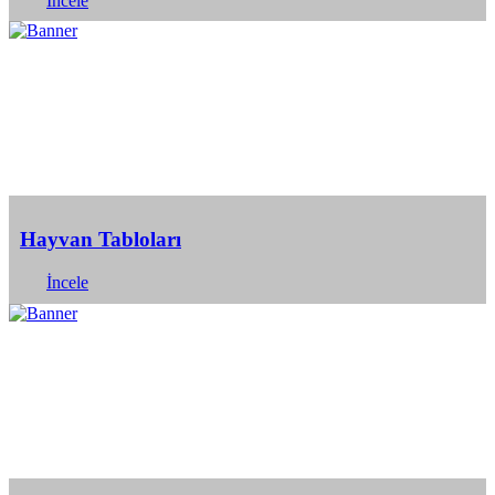
Hayvan Tabloları
İncele