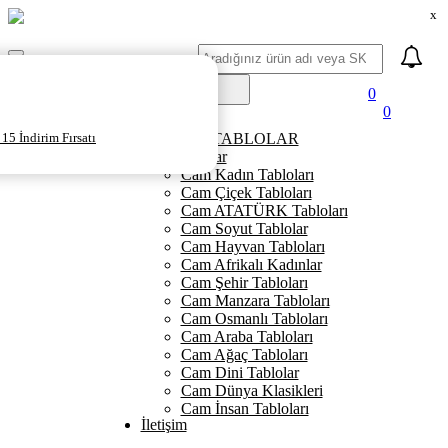
x
Ara
Mobil
Menü
0
0
Ana Sayfa
15 İndirim Fırsatı
KANVAS TABLOLAR
Cam Tablolar
Cam Kadın Tabloları
Cam Çiçek Tabloları
Cam ATATÜRK Tabloları
Cam Soyut Tablolar
Cam Hayvan Tabloları
Cam Afrikalı Kadınlar
Cam Şehir Tabloları
Cam Manzara Tabloları
Cam Osmanlı Tabloları
Cam Araba Tabloları
Cam Ağaç Tabloları
Cam Dini Tablolar
Cam Dünya Klasikleri
Cam İnsan Tabloları
İletişim