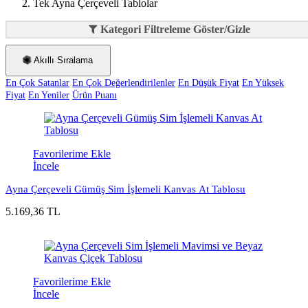
Tek Ayna Çerçeveli Tablolar
Kategori Filtreleme Göster/Gizle
Akıllı Sıralama
En Çok Satanlar
En Çok Değerlendirilenler
En Düşük Fiyat
En Yüksek
Fiyat
En Yeniler
Ürün Puanı
Favorilerime Ekle
İncele
Ayna Çerçeveli Gümüş Sim İşlemeli Kanvas At Tablosu
5.169,36 TL
Favorilerime Ekle
İncele