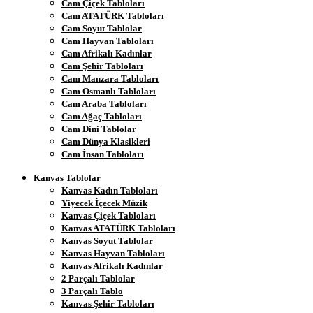
Cam Çiçek Tabloları
Cam ATATÜRK Tabloları
Cam Soyut Tablolar
Cam Hayvan Tabloları
Cam Afrikalı Kadınlar
Cam Şehir Tabloları
Cam Manzara Tabloları
Cam Osmanlı Tabloları
Cam Araba Tabloları
Cam Ağaç Tabloları
Cam Dini Tablolar
Cam Dünya Klasikleri
Cam İnsan Tabloları
Kanvas Tablolar
Kanvas Kadın Tabloları
Yiyecek İçecek Müzik
Kanvas Çiçek Tabloları
Kanvas ATATÜRK Tabloları
Kanvas Soyut Tablolar
Kanvas Hayvan Tabloları
Kanvas Afrikalı Kadınlar
2 Parçalı Tablolar
3 Parçalı Tablo
Kanvas Şehir Tabloları