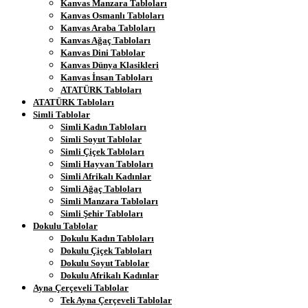
Kanvas Manzara Tabloları
Kanvas Osmanlı Tabloları
Kanvas Araba Tabloları
Kanvas Ağaç Tabloları
Kanvas Dini Tablolar
Kanvas Dünya Klasikleri
Kanvas İnsan Tabloları
ATATÜRK Tabloları
ATATÜRK Tabloları
Simli Tablolar
Simli Kadın Tabloları
Simli Soyut Tablolar
Simli Çiçek Tabloları
Simli Hayvan Tabloları
Simli Afrikalı Kadınlar
Simli Ağaç Tabloları
Simli Manzara Tabloları
Simli Şehir Tabloları
Dokulu Tablolar
Dokulu Kadın Tabloları
Dokulu Çiçek Tabloları
Dokulu Soyut Tablolar
Dokulu Afrikalı Kadınlar
Ayna Çerçeveli Tablolar
Tek Ayna Çerçeveli Tablolar