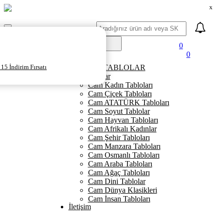
x
Ara
Mobil
Menü
0
0
Ana Sayfa
15 İndirim Fırsatı
KANVAS TABLOLAR
Cam Tablolar
Cam Kadın Tabloları
Cam Çiçek Tabloları
Cam ATATÜRK Tabloları
Cam Soyut Tablolar
Cam Hayvan Tabloları
Cam Afrikalı Kadınlar
Cam Şehir Tabloları
Cam Manzara Tabloları
Cam Osmanlı Tabloları
Cam Araba Tabloları
Cam Ağaç Tabloları
Cam Dini Tablolar
Cam Dünya Klasikleri
Cam İnsan Tabloları
İletişim