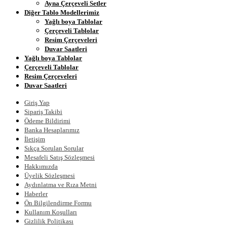
Ayna Çerçeveli Setler
Diğer Tablo Modellerimiz
Yağlı boya Tablolar
Çerçeveli Tablolar
Resim Çerçeveleri
Duvar Saatleri
Yağlı boya Tablolar
Çerçeveli Tablolar
Resim Çerçeveleri
Duvar Saatleri
Giriş Yap
Sipariş Takibi
Ödeme Bildirimi
Banka Hesaplarımız
İletişim
Sıkça Sorulan Sorular
Mesafeli Satış Sözleşmesi
Hakkımızda
Üyelik Sözleşmesi
Aydınlatma ve Rıza Metni
Haberler
Ön Bilgilendirme Formu
Kullanım Koşulları
Gizlilik Politikası