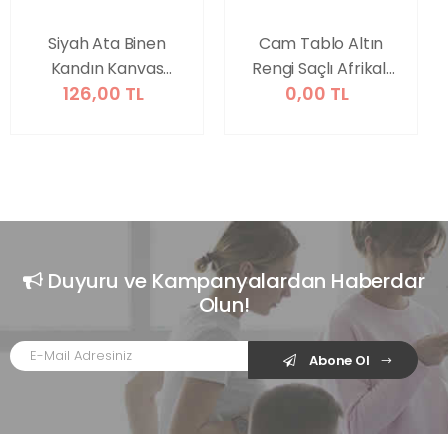
Siyah Ata Binen
Cam Tablo Altın
Kandın Kanvas
Rengi Saçlı Afrikalı
126,00 TL
0,00 TL
Tablo Seti
Kadın
Duyuru ve Kampanyalardan Haberdar
Olun!
Abone Ol