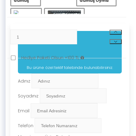
Gümüş
Gümüş Oyma
Kahve Altın
Gümüş Siyah
Beyaz Altın
Beyaz Gümüş
Hediye Paketi Olsun +100 TL
Bu ürüne özel teklif talebinde bulunabilirsiniz.
Adınız
Soyadınız
Email
Telefon