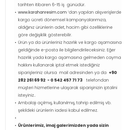
tarihten itibaren 6-15 iş günüdür.
www.karahanresim.com
‘dan yapılan alışverişlerde
kargo ücreti dönemsel kampanyalarımıza,
aldığınız ürünlerin adet, hacim gibi özelliklerine
göre değişiklik gösterebilir.
Ürün ya da ürünleriniz hazırlık ve kargo aşamasına
geldiğinde e-posta ile bilgilendirileceksiniz. Eğer
hazırlık yada kargo aşamasına gelmeden cayma
hakkını kullanarak iptal etmek istediğiniz
siparişleriniz olursa mail adresinden ya da
+90
282 261 69 92 - 0 542 457 71 73
telefondan
müşteri hizmetlerine ulaşarak siparişinizin iptalini
isteyiniz..
Ambalajı açılmış, kullanılmış, tahrip edilmiş vb.
şekildeki ürünlerin iadesi kabul edilmez.
Ürünlerimiz, imaj galerimizden yada sizin