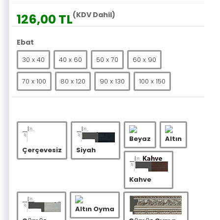
(KDV Dahil)
126,00 TL
Ebat
30 x 40
40 x 60
50 x 70
60 x 90
70 x 100
80 x 120
90 x 130
100 x 150
Beyaz
Altın
Çerçevesiz
Siyah
Kahve
Altın Oyma