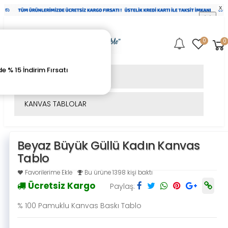
x
0
0
Mobil
Menü
 % 15 İndirim Fırsatı
CAM TABLOLAR
KANVAS TABLOLAR
Beyaz Büyük Güllü Kadın Kanvas
Tablo
Favorilerime Ekle
Bu ürüne 1398 kişi baktı
Ücretsiz Kargo
Paylaş:
% 100 Pamuklu Kanvas Baskı Tablo