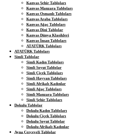
Kanvas Şehir Tabloları
Kanvas Manzara Tabloları
Kanvas Osmanlı Tabloları
Kanvas Araba Tabloları
Kanvas Ağaç Tabloları
Kanvas Dini Tablolar
Kanvas Dünya Klasikleri
Kanvas İnsan Tabloları
ATATÜRK Tabloları
ATATÜRK Tabloları
Simli Tablolar
Simli Kadın Tabloları
Simli Soyut Tablolar
Simli Çiçek Tabloları
Simli Hayvan Tabloları
Simli Afrikalı Kadınlar
Simli Ağaç Tabloları
Simli Manzara Tabloları
Simli Şehir Tabloları
Dokulu Tablolar
Dokulu Kadın Tabloları
Dokulu Çiçek Tabloları
Dokulu Soyut Tablolar
Dokulu Afrikalı Kadınlar
Ayna Çerçeveli Tablolar