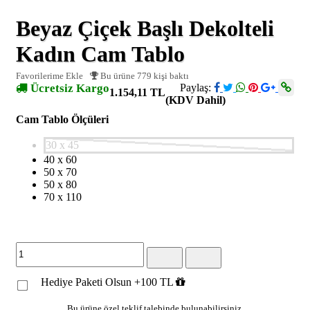
Beyaz Çiçek Başlı Dekolteli
Kadın Cam Tablo
Favorilerime Ekle
Bu ürüne 779 kişi baktı
Ücretsiz Kargo
Paylaş:
1.154,11 TL
(KDV Dahil)
Cam Tablo Ölçüleri
30 x 45
40 x 60
50 x 70
50 x 80
70 x 110
Hediye Paketi Olsun +100 TL
Bu ürüne özel teklif talebinde bulunabilirsiniz.