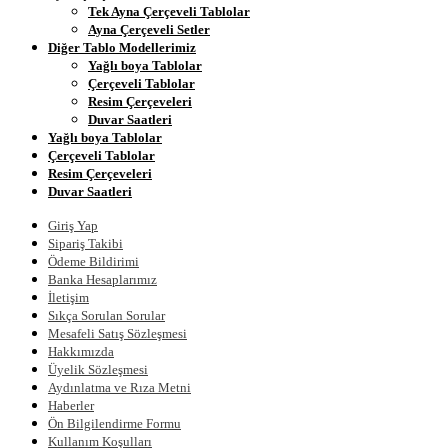
Tek Ayna Çerçeveli Tablolar
Ayna Çerçeveli Setler
Diğer Tablo Modellerimiz
Yağlı boya Tablolar
Çerçeveli Tablolar
Resim Çerçeveleri
Duvar Saatleri
Yağlı boya Tablolar
Çerçeveli Tablolar
Resim Çerçeveleri
Duvar Saatleri
Giriş Yap
Sipariş Takibi
Ödeme Bildirimi
Banka Hesaplarımız
İletişim
Sıkça Sorulan Sorular
Mesafeli Satış Sözleşmesi
Hakkımızda
Üyelik Sözleşmesi
Aydınlatma ve Rıza Metni
Haberler
Ön Bilgilendirme Formu
Kullanım Koşulları