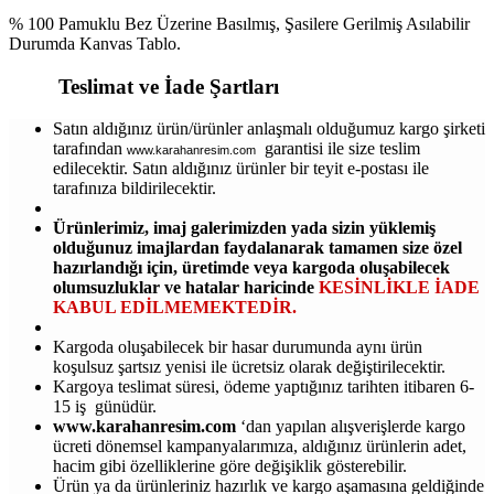
% 100 Pamuklu Bez Üzerine Basılmış, Şasilere Gerilmiş Asılabilir
Durumda Kanvas Tablo.
Teslimat ve İade Şartları
Satın aldığınız ürün/ürünler anlaşmalı olduğumuz kargo şirketi
tarafından
garantisi ile size teslim
www.karahanresim.com
edilecektir. Satın aldığınız ürünler bir teyit e-postası ile
tarafınıza bildirilecektir.
Ürünlerimiz, imaj galerimizden yada sizin yüklemiş
olduğunuz imajlardan faydalanarak tamamen size özel
hazırlandığı için, üretimde veya kargoda oluşabilecek
olumsuzluklar ve hatalar haricinde
KESİNLİKLE İADE
KABUL EDİLMEMEKTEDİR.
Kargoda oluşabilecek bir hasar durumunda aynı ürün
koşulsuz şartsız yenisi ile ücretsiz olarak değiştirilecektir.
Kargoya teslimat süresi, ödeme yaptığınız tarihten itibaren 6-
15 iş günüdür.
www.karahanresim.com
‘dan yapılan alışverişlerde kargo
ücreti dönemsel kampanyalarımıza, aldığınız ürünlerin adet,
hacim gibi özelliklerine göre değişiklik gösterebilir.
Ürün ya da ürünleriniz hazırlık ve kargo aşamasına geldiğinde