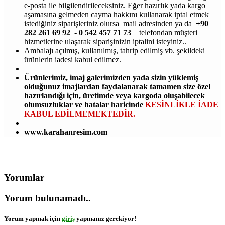
e-posta ile bilgilendirileceksiniz. Eğer hazırlık yada kargo
aşamasına gelmeden cayma hakkını kullanarak iptal etmek
istediğiniz siparişleriniz olursa mail adresinden ya da
+90
282 261 69 92 - 0 542 457 71 73
telefondan müşteri
hizmetlerine ulaşarak siparişinizin iptalini isteyiniz..
Ambalajı açılmış, kullanılmış, tahrip edilmiş vb. şekildeki
ürünlerin iadesi kabul edilmez.
Ürünlerimiz, imaj galerimizden yada sizin yüklemiş
olduğunuz imajlardan faydalanarak tamamen size özel
hazırlandığı için, üretimde veya kargoda oluşabilecek
olumsuzluklar ve hatalar haricinde
KESİNLİKLE İADE
KABUL EDİLMEMEKTEDİR.
www.karahanresim.com
Yorumlar
Yorum bulunamadı..
Yorum yapmak için
giriş
yapmanız gerekiyor!