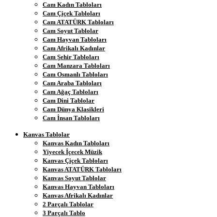
Cam Kadın Tabloları
Cam Çiçek Tabloları
Cam ATATÜRK Tabloları
Cam Soyut Tablolar
Cam Hayvan Tabloları
Cam Afrikalı Kadınlar
Cam Şehir Tabloları
Cam Manzara Tabloları
Cam Osmanlı Tabloları
Cam Araba Tabloları
Cam Ağaç Tabloları
Cam Dini Tablolar
Cam Dünya Klasikleri
Cam İnsan Tabloları
Kanvas Tablolar
Kanvas Kadın Tabloları
Yiyecek İçecek Müzik
Kanvas Çiçek Tabloları
Kanvas ATATÜRK Tabloları
Kanvas Soyut Tablolar
Kanvas Hayvan Tabloları
Kanvas Afrikalı Kadınlar
2 Parçalı Tablolar
3 Parçalı Tablo