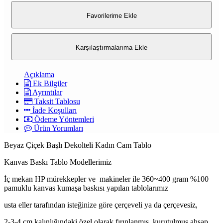
Favorilerime Ekle
Karşılaştırmalarıma Ekle
Açıklama
Ek Bilgiler
Ayrıntılar
Taksit Tablosu
İade Koşulları
Ödeme Yöntemleri
Ürün Yorumları
Beyaz Çiçek Başlı Dekolteli Kadın Cam Tablo
Kanvas Baskı Tablo Modellerimiz
İç mekan HP mürekkepler ve makineler ile 360~400 gram %100
pamuklu kanvas kumaşa baskısı yapılan tablolarımız
usta eller tarafından isteğinize göre çerçeveli ya da çerçevesiz,
2-3-4 cm kalınlığındaki özel olarak fırınlanmış, kurutulmuş ahşap