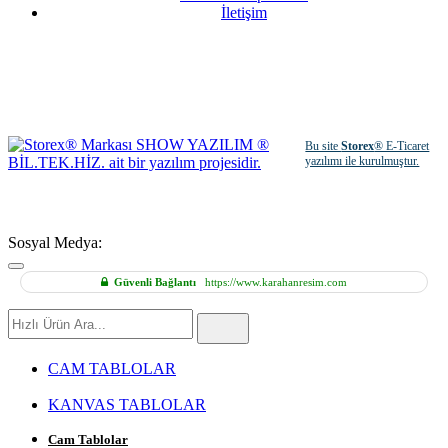
İletişim
Bu site
Storex
® E-Ticaret
yazılımı ile kurulmuştur.
Sosyal Medya:
Güvenli Bağlantı
https://www.karahanresim.com
Hızlı
Ürün
Ara
CAM TABLOLAR
KANVAS TABLOLAR
Cam Tablolar