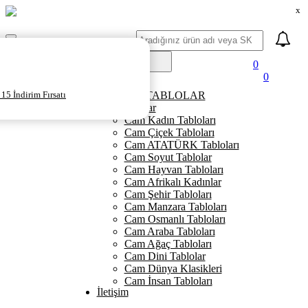
x
Ara
Mobil
Menü
0
0
Ana Sayfa
15 İndirim Fırsatı
KANVAS TABLOLAR
Cam Tablolar
Cam Kadın Tabloları
Cam Çiçek Tabloları
Cam ATATÜRK Tabloları
Cam Soyut Tablolar
Cam Hayvan Tabloları
Cam Afrikalı Kadınlar
Cam Şehir Tabloları
Cam Manzara Tabloları
Cam Osmanlı Tabloları
Cam Araba Tabloları
Cam Ağaç Tabloları
Cam Dini Tablolar
Cam Dünya Klasikleri
Cam İnsan Tabloları
İletişim