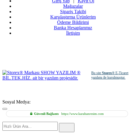
Giriş Yap
|
Kayıt Ol
Mağazalar
Sipariş Takibi
Karşılaştırma Ürünlerim
Ödeme Bildirimi
Banka Hesaplarımız
İletişim
Bu site
Storex
® E-Ticaret
yazılımı ile kurulmuştur.
Sosyal Medya:
Güvenli Bağlantı
https://www.karahanresim.com
Hızlı
Ürün