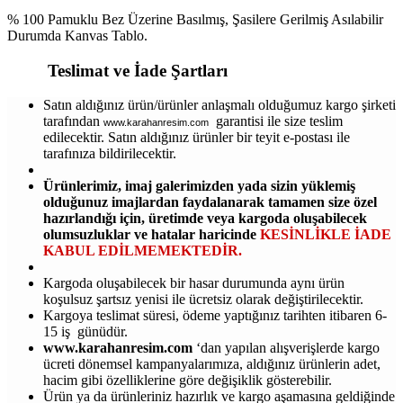
% 100 Pamuklu Bez Üzerine Basılmış, Şasilere Gerilmiş Asılabilir
Durumda Kanvas Tablo.
Teslimat ve İade Şartları
Satın aldığınız ürün/ürünler anlaşmalı olduğumuz kargo şirketi
tarafından
garantisi ile size teslim
www.karahanresim.com
edilecektir. Satın aldığınız ürünler bir teyit e-postası ile
tarafınıza bildirilecektir.
Ürünlerimiz, imaj galerimizden yada sizin yüklemiş
olduğunuz imajlardan faydalanarak tamamen size özel
hazırlandığı için, üretimde veya kargoda oluşabilecek
olumsuzluklar ve hatalar haricinde
KESİNLİKLE İADE
KABUL EDİLMEMEKTEDİR.
Kargoda oluşabilecek bir hasar durumunda aynı ürün
koşulsuz şartsız yenisi ile ücretsiz olarak değiştirilecektir.
Kargoya teslimat süresi, ödeme yaptığınız tarihten itibaren 6-
15 iş günüdür.
www.karahanresim.com
‘dan yapılan alışverişlerde kargo
ücreti dönemsel kampanyalarımıza, aldığınız ürünlerin adet,
hacim gibi özelliklerine göre değişiklik gösterebilir.
Ürün ya da ürünleriniz hazırlık ve kargo aşamasına geldiğinde