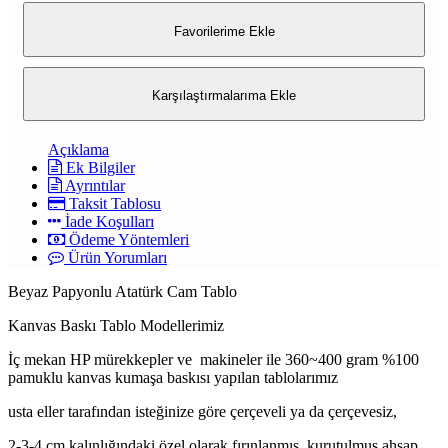
Favorilerime Ekle
Karşılaştırmalarıma Ekle
Açıklama
Ek Bilgiler
Ayrıntılar
Taksit Tablosu
İade Koşulları
Ödeme Yöntemleri
Ürün Yorumları
Beyaz Papyonlu Atatürk Cam Tablo
Kanvas Baskı Tablo Modellerimiz
İç mekan HP mürekkepler ve makineler ile 360~400 gram %100
pamuklu kanvas kumaşa baskısı yapılan tablolarımız
usta eller tarafından isteğinize göre çerçeveli ya da çerçevesiz,
2-3-4 cm kalınlığındaki özel olarak fırınlanmış, kurutulmuş ahşap