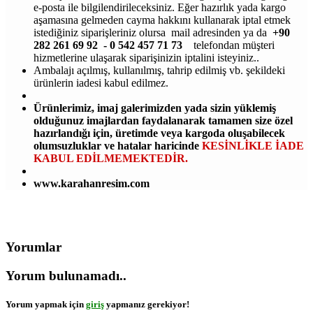
e-posta ile bilgilendirileceksiniz. Eğer hazırlık yada kargo
aşamasına gelmeden cayma hakkını kullanarak iptal etmek
istediğiniz siparişleriniz olursa mail adresinden ya da
+90
282 261 69 92 - 0 542 457 71 73
telefondan müşteri
hizmetlerine ulaşarak siparişinizin iptalini isteyiniz..
Ambalajı açılmış, kullanılmış, tahrip edilmiş vb. şekildeki
ürünlerin iadesi kabul edilmez.
Ürünlerimiz, imaj galerimizden yada sizin yüklemiş
olduğunuz imajlardan faydalanarak tamamen size özel
hazırlandığı için, üretimde veya kargoda oluşabilecek
olumsuzluklar ve hatalar haricinde
KESİNLİKLE İADE
KABUL EDİLMEMEKTEDİR.
www.karahanresim.com
Yorumlar
Yorum bulunamadı..
Yorum yapmak için
giriş
yapmanız gerekiyor!