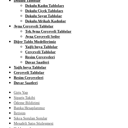
Dokulu Tablolar
Dokulu Kadın Tabloları
Dokulu Çiçek Tabloları
Dokulu Soyut Tablolar
Dokulu Afrikalı Kadınlar
Ayna Çerçeveli Tablolar
Tek Ayna Çerçeveli Tablolar
Ayna Çerçeveli Setler
Diğer Tablo Modellerimiz
Yağlı boya Tablolar
Çerçeveli Tablolar
Resim Çerçeveleri
Duvar Saatleri
Yağlı boya Tablolar
Çerçeveli Tablolar
Resim Çerçeveleri
Duvar Saatleri
Giriş Yap
Sipariş Takibi
Ödeme Bildirimi
Banka Hesaplarımız
İletişim
Sıkça Sorulan Sorular
Mesafeli Satış Sözleşmesi