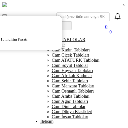
x
Ara
Mobil
Menü
0
0
Ana Sayfa
15 İndirim Fırsatı
KANVAS TABLOLAR
Cam Tablolar
Cam Kadın Tabloları
Cam Çiçek Tabloları
Cam ATATÜRK Tabloları
Cam Soyut Tablolar
Cam Hayvan Tabloları
Cam Afrikalı Kadınlar
Cam Şehir Tabloları
Cam Manzara Tabloları
Cam Osmanlı Tabloları
Cam Araba Tabloları
Cam Ağaç Tabloları
Cam Dini Tablolar
Cam Dünya Klasikleri
Cam İnsan Tabloları
İletişim