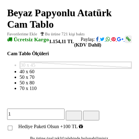
Beyaz Papyonlu Atatürk
Cam Tablo
Favorilerime Ekle
Bu ürüne 721 kişi baktı
Ücretsiz Kargo
Paylaş:
1.154,11 TL
(KDV Dahil)
Cam Tablo Ölçüleri
30 x 45
40 x 60
50 x 70
50 x 80
70 x 110
Hediye Paketi Olsun +100 TL
Bu ürüne özel teklif talebinde bulunabilirsiniz.