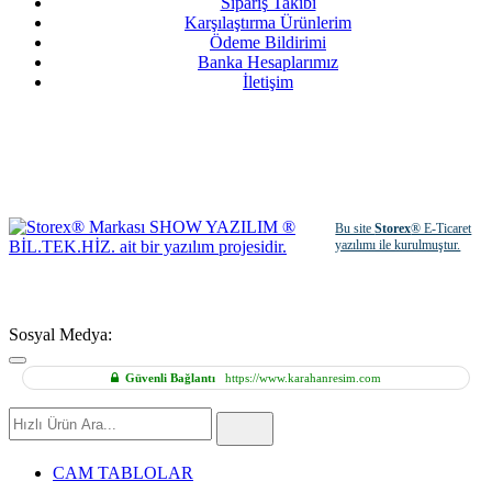
Sipariş Takibi
Karşılaştırma Ürünlerim
Ödeme Bildirimi
Banka Hesaplarımız
İletişim
Bu site
Storex
® E-Ticaret
yazılımı ile kurulmuştur.
Sosyal Medya:
Güvenli Bağlantı
https://www.karahanresim.com
Hızlı
Ürün
Ara
CAM TABLOLAR