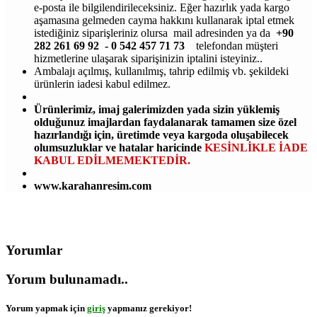
e-posta ile bilgilendirileceksiniz. Eğer hazırlık yada kargo
aşamasına gelmeden cayma hakkını kullanarak iptal etmek
istediğiniz siparişleriniz olursa mail adresinden ya da
+90
282 261 69 92 - 0 542 457 71 73
telefondan müşteri
hizmetlerine ulaşarak siparişinizin iptalini isteyiniz..
Ambalajı açılmış, kullanılmış, tahrip edilmiş vb. şekildeki
ürünlerin iadesi kabul edilmez.
Ürünlerimiz, imaj galerimizden yada sizin yüklemiş
olduğunuz imajlardan faydalanarak tamamen size özel
hazırlandığı için, üretimde veya kargoda oluşabilecek
olumsuzluklar ve hatalar haricinde
KESİNLİKLE İADE
KABUL EDİLMEMEKTEDİR.
www.karahanresim.com
Yorumlar
Yorum bulunamadı..
Yorum yapmak için
giriş
yapmanız gerekiyor!