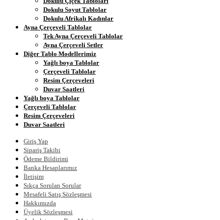
Dokulu Çiçek Tabloları
Dokulu Soyut Tablolar
Dokulu Afrikalı Kadınlar
Ayna Çerçeveli Tablolar
Tek Ayna Çerçeveli Tablolar
Ayna Çerçeveli Setler
Diğer Tablo Modellerimiz
Yağlı boya Tablolar
Çerçeveli Tablolar
Resim Çerçeveleri
Duvar Saatleri
Yağlı boya Tablolar
Çerçeveli Tablolar
Resim Çerçeveleri
Duvar Saatleri
Giriş Yap
Sipariş Takibi
Ödeme Bildirimi
Banka Hesaplarımız
İletişim
Sıkça Sorulan Sorular
Mesafeli Satış Sözleşmesi
Hakkımızda
Üyelik Sözleşmesi