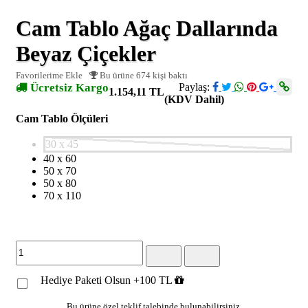
Cam Tablo Ağaç Dallarında
Beyaz Çiçekler
Favorilerime Ekle
Bu ürüne 674 kişi baktı
Ücretsiz Kargo
Paylaş:
1.154,11 TL
(KDV Dahil)
Cam Tablo Ölçüleri
30 x 45
40 x 60
50 x 70
50 x 80
70 x 110
Hediye Paketi Olsun +100 TL
Bu ürüne özel teklif talebinde bulunabilirsiniz.