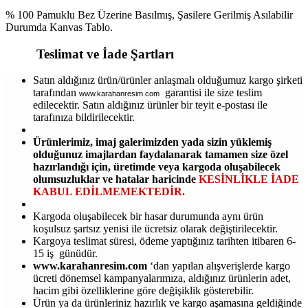
% 100 Pamuklu Bez Üzerine Basılmış, Şasilere Gerilmiş Asılabilir
Durumda Kanvas Tablo.
Teslimat ve İade Şartları
Satın aldığınız ürün/ürünler anlaşmalı olduğumuz kargo şirketi
tarafından
garantisi ile size teslim
www.karahanresim.com
edilecektir. Satın aldığınız ürünler bir teyit e-postası ile
tarafınıza bildirilecektir.
Ürünlerimiz, imaj galerimizden yada sizin yüklemiş
olduğunuz imajlardan faydalanarak tamamen size özel
hazırlandığı için, üretimde veya kargoda oluşabilecek
olumsuzluklar ve hatalar haricinde
KESİNLİKLE İADE
KABUL EDİLMEMEKTEDİR.
Kargoda oluşabilecek bir hasar durumunda aynı ürün
koşulsuz şartsız yenisi ile ücretsiz olarak değiştirilecektir.
Kargoya teslimat süresi, ödeme yaptığınız tarihten itibaren 6-
15 iş günüdür.
www.karahanresim.com
‘dan yapılan alışverişlerde kargo
ücreti dönemsel kampanyalarımıza, aldığınız ürünlerin adet,
hacim gibi özelliklerine göre değişiklik gösterebilir.
Ürün ya da ürünleriniz hazırlık ve kargo aşamasına geldiğinde