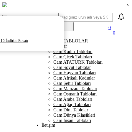
x
Ara
Mobil
Menü
0
0
Ana Sayfa
15 İndirim Fırsatı
KANVAS TABLOLAR
Cam Tablolar
Cam Kadın Tabloları
Cam Çiçek Tabloları
Cam ATATÜRK Tabloları
Cam Soyut Tablolar
Cam Hayvan Tabloları
Cam Afrikalı Kadınlar
Cam Şehir Tabloları
Cam Manzara Tabloları
Cam Osmanlı Tabloları
Cam Araba Tabloları
Cam Ağaç Tabloları
Cam Dini Tablolar
Cam Dünya Klasikleri
Cam İnsan Tabloları
İletişim