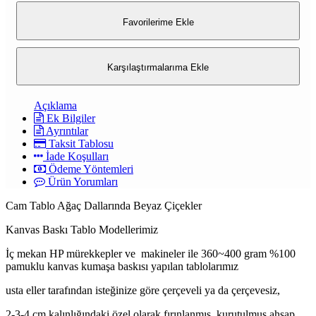
Favorilerime Ekle
Karşılaştırmalarıma Ekle
Açıklama
Ek Bilgiler
Ayrıntılar
Taksit Tablosu
İade Koşulları
Ödeme Yöntemleri
Ürün Yorumları
Cam Tablo Ağaç Dallarında Beyaz Çiçekler
Kanvas Baskı Tablo Modellerimiz
İç mekan HP mürekkepler ve makineler ile 360~400 gram %100
pamuklu kanvas kumaşa baskısı yapılan tablolarımız
usta eller tarafından isteğinize göre çerçeveli ya da çerçevesiz,
2-3-4 cm kalınlığındaki özel olarak fırınlanmış, kurutulmuş ahşap