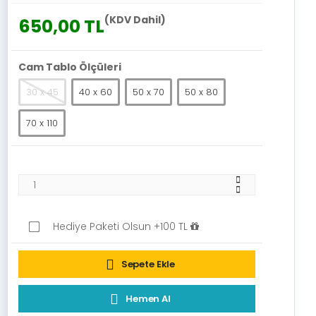
(KDV Dahil)
650,00 TL
Cam Tablo Ölçüleri
30 x 45
40 x 60
50 x 70
50 x 80
70 x 110
Hediye Paketi Olsun +100 TL
Sepete Ekle
Hemen Al