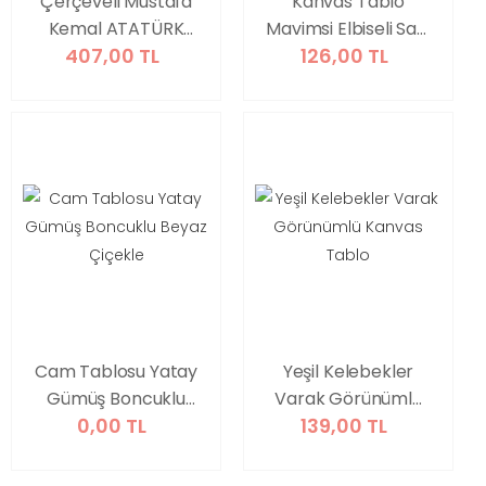
Çerçeveli Mustafa
Kanvas Tablo
Kemal ATATÜRK
Mavimsi Elbiseli Saçı
407,00 TL
126,00 TL
Kanvas Tablo
Toplu Kadın
Cam Tablosu Yatay
Yeşil Kelebekler
Gümüş Boncuklu
Varak Görünümlü
0,00 TL
139,00 TL
Beyaz Çiçekle
Kanvas Tablo