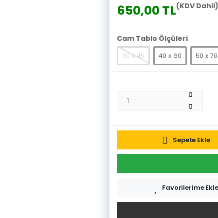
(KDV Dahil
650,00 TL
Cam Tablo Ölçüleri
30 x 45
40 x 60
50 x 70
Sepete Ekle
Favorilerime Ekl