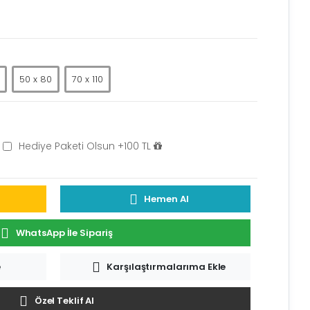
)
50 x 80
70 x 110
Hediye Paketi Olsun +100 TL
Hemen Al
WhatsApp İle Sipariş
e
Karşılaştırmalarıma Ekle
Özel Teklif Al