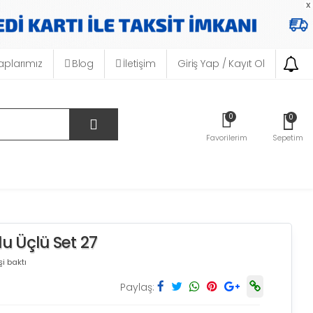
x
plarımız
Blog
İletişim
Giriş Yap / Kayıt Ol
0
0
Favorilerim
Sepetim
u Üçlü Set 27
i baktı
Paylaş: