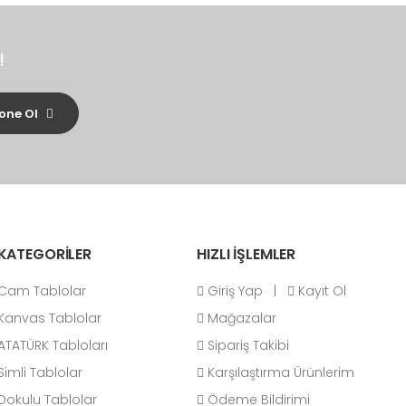
!
one Ol
KATEGORİLER
HIZLI İŞLEMLER
Cam Tablolar
Giriş Yap
|
Kayıt Ol
Kanvas Tablolar
Mağazalar
ATATÜRK Tabloları
Sipariş Takibi
Simli Tablolar
Karşılaştırma Ürünlerim
Dokulu Tablolar
Ödeme Bildirimi