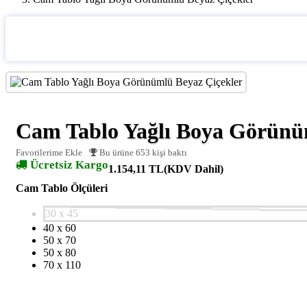
Cam Tablo Yağlı Boya Görünü
Favorilerime Ekle
Bu ürüne 653 kişi baktı
Ücretsiz Kargo
1.154,11 TL
(KDV Dahil)
Cam Tablo Ölçüleri
30 x 45
40 x 60
50 x 70
50 x 80
70 x 110