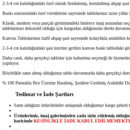
2-3-4 cm kalınlığındaki özel olarak fırınlanmış, kurutulmuş ahşap şasi 
Baskı sonrasındaki özel vernikleme sayesinde tablolarınız uzun yıllar 
Klasik, modern veya parçalı görünümdeki binlerce imaj arasından seçe
tablolarınızı dekoratif olduğu için kargodan aldığınızda direkt duvarını
Kanvas Tablolarımız hafif ahşap şasi sayesinde kolaylıkla asılabilen k
2-3-4 cm kalınlığındaki şasi üzerine gerilen kanvas baskı tablodaki gö
Daha canlı, daha gerçekçi tablolar için kabartma seçeneği ile hizmetini
yapılıyor.
Böylelikle satın almış olduğunuz tablo duvarınızda daha gerçekçi duruy
% 100 Pamuklu Bez Üzerine Basılmış, Şasilere Gerilmiş Asılabilir 
Teslimat ve İade Şartları
Satın aldığınız ürün/ürünler anlaşmalı olduğumuz kargo şirketi 
Ürünlerimiz, imaj galerimizden yada sizin yüklemiş olduğu
haricinde
KESİNLİKLE İADE KABUL EDİLMEMEKTE