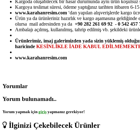
Kargoda oluşabilecek bir hasar durumunda aynı ürün koşulsuz şarts
Kargoya teslimat süresi, ödeme yaptığınız tarihten itibaren 6-1
www.karahanresim.com
‘dan yapılan alışverişlerde kargo ücr
Ürün ya da ürünleriniz hazırlık ve kargo aşamasına geldiğinde e-
olursa mail adresinden ya da
+90 282 261 69 92 - 0 542 45
Ambalajı açılmış, kullanılmış, tahrip edilmiş vb. şekildeki ürünl
Ürünlerimiz, imaj galerimizden yada sizin yüklemiş olduğu
haricinde
KESİNLİKLE İADE KABUL EDİLMEMEKTE
www.karahanresim.com
Yorumlar
Yorum bulunamadı..
Yorum yapmak için
giriş
yapmanız gerekiyor!
İlginizi Çekebilecek Ürünler