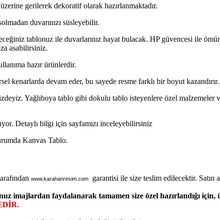
üzerine gerilerek dekoratif olarak hazırlanmaktadır.
solmadan duvarınızı süsleyebilir.
ceğiniz tablonuz ile duvarlarınız hayat bulacak. HP güvencesi ile ömür
za asabilirsiniz.
ullanıma hazır ürünlerdir.
rsel kenarlarda devam eder, bu sayede resme farklı bir boyut kazandırır.
zdeyiz. Yağlıboya tablo gibi dokulu tablo isteyenlere özel malzemeler ve i
or. Detaylı bilgi için sayfamızı inceleyebilirsiniz
Durumda Kanvas Tablo.
tarafından
garantisi ile size teslim edilecektir. Satın al
www.karahanresim.com
nuz imajlardan faydalanarak tamamen size özel hazırlandığı için,
DİR.