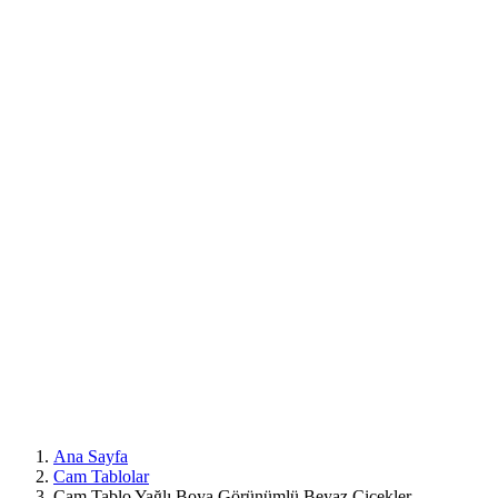
Mobil
Menü
Ana Sayfa
Cam Tablolar
Cam Tablo Yağlı Boya Görünümlü Beyaz Çiçekler