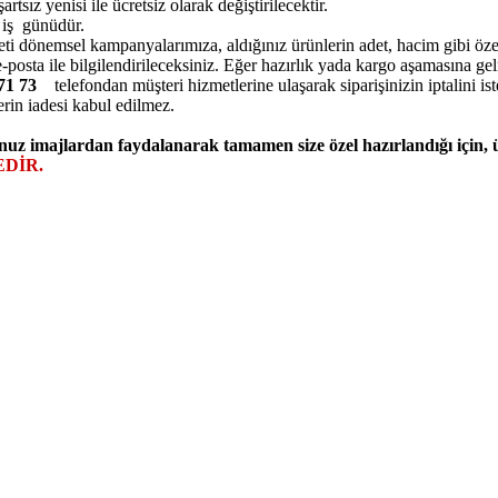
ız yenisi ile ücretsiz olarak değiştirilecektir.
5 iş günüdür.
eti dönemsel kampanyalarımıza, aldığınız ürünlerin adet, hacim gibi özell
posta ile bilgilendirileceksiniz. Eğer hazırlık yada kargo aşamasına ge
7 71 73
telefondan müşteri hizmetlerine ulaşarak siparişinizin iptalini ist
erin iadesi kabul edilmez.
nuz imajlardan faydalanarak tamamen size özel hazırlandığı için,
DİR.