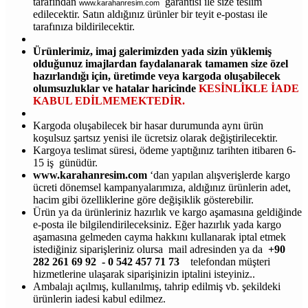
tarafından
garantisi ile size teslim
www.karahanresim.com
edilecektir. Satın aldığınız ürünler bir teyit e-postası ile
tarafınıza bildirilecektir.
Ürünlerimiz, imaj galerimizden yada sizin yüklemiş
olduğunuz imajlardan faydalanarak tamamen size özel
hazırlandığı için, üretimde veya kargoda oluşabilecek
olumsuzluklar ve hatalar haricinde
KESİNLİKLE İADE
KABUL EDİLMEMEKTEDİR.
Kargoda oluşabilecek bir hasar durumunda aynı ürün
koşulsuz şartsız yenisi ile ücretsiz olarak değiştirilecektir.
Kargoya teslimat süresi, ödeme yaptığınız tarihten itibaren 6-
15 iş günüdür.
www.karahanresim.com
‘dan yapılan alışverişlerde kargo
ücreti dönemsel kampanyalarımıza, aldığınız ürünlerin adet,
hacim gibi özelliklerine göre değişiklik gösterebilir.
Ürün ya da ürünleriniz hazırlık ve kargo aşamasına geldiğinde
e-posta ile bilgilendirileceksiniz. Eğer hazırlık yada kargo
aşamasına gelmeden cayma hakkını kullanarak iptal etmek
istediğiniz siparişleriniz olursa mail adresinden ya da
+90
282 261 69 92 - 0 542 457 71 73
telefondan müşteri
hizmetlerine ulaşarak siparişinizin iptalini isteyiniz..
Ambalajı açılmış, kullanılmış, tahrip edilmiş vb. şekildeki
ürünlerin iadesi kabul edilmez.