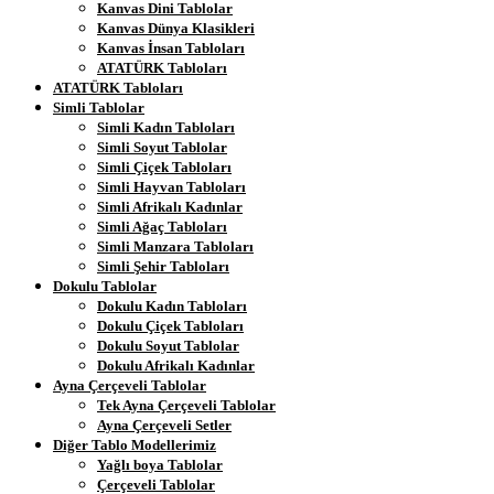
Kanvas Dini Tablolar
Kanvas Dünya Klasikleri
Kanvas İnsan Tabloları
ATATÜRK Tabloları
ATATÜRK Tabloları
Simli Tablolar
Simli Kadın Tabloları
Simli Soyut Tablolar
Simli Çiçek Tabloları
Simli Hayvan Tabloları
Simli Afrikalı Kadınlar
Simli Ağaç Tabloları
Simli Manzara Tabloları
Simli Şehir Tabloları
Dokulu Tablolar
Dokulu Kadın Tabloları
Dokulu Çiçek Tabloları
Dokulu Soyut Tablolar
Dokulu Afrikalı Kadınlar
Ayna Çerçeveli Tablolar
Tek Ayna Çerçeveli Tablolar
Ayna Çerçeveli Setler
Diğer Tablo Modellerimiz
Yağlı boya Tablolar
Çerçeveli Tablolar