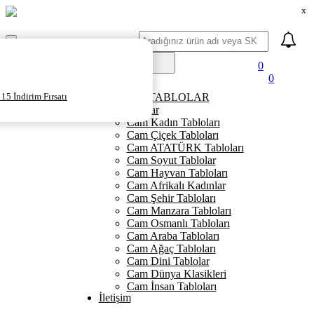
x
Ara
Mobil
Menü
0
0
Ana Sayfa
15 İndirim Fırsatı
KANVAS TABLOLAR
Cam Tablolar
Cam Kadın Tabloları
Cam Çiçek Tabloları
Cam ATATÜRK Tabloları
Cam Soyut Tablolar
Cam Hayvan Tabloları
Cam Afrikalı Kadınlar
Cam Şehir Tabloları
Cam Manzara Tabloları
Cam Osmanlı Tabloları
Cam Araba Tabloları
Cam Ağaç Tabloları
Cam Dini Tablolar
Cam Dünya Klasikleri
Cam İnsan Tabloları
İletişim