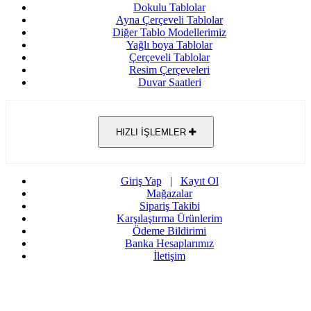
Dokulu Tablolar
Ayna Çerçeveli Tablolar
Diğer Tablo Modellerimiz
Yağlı boya Tablolar
Çerçeveli Tablolar
Resim Çerçeveleri
Duvar Saatleri
HIZLI İŞLEMLER
Giriş Yap
|
Kayıt Ol
Mağazalar
Sipariş Takibi
Karşılaştırma Ürünlerim
Ödeme Bildirimi
Banka Hesaplarımız
İletişim