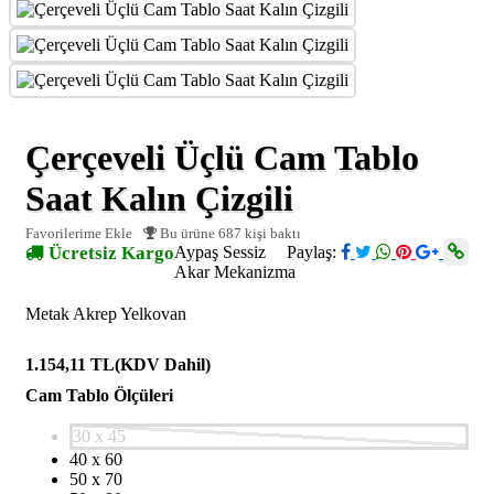
Çerçeveli Üçlü Cam Tablo
Saat Kalın Çizgili
Favorilerime Ekle
Bu ürüne 687 kişi baktı
Ücretsiz Kargo
Aypaş Sessiz
Paylaş:
Akar Mekanizma
Metak Akrep Yelkovan
1.154,11 TL
(KDV Dahil)
Cam Tablo Ölçüleri
30 x 45
40 x 60
50 x 70