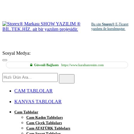
Bu site
Storex
® E-Ticaret
yazılımı ile kurulmuştur.
Sosyal Medya:
Güvenli Bağlantı
https://www.karahanresim.com
Hızlı
Ürün
Ara
CAM TABLOLAR
KANVAS TABLOLAR
Cam Tablolar
Cam Kadın Tabloları
Cam Çiçek Tabloları
Cam ATATÜRK Tabloları
Cam Soyut Tablolar