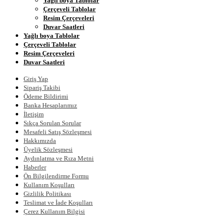
Yağlı boya Tablolar
Çerçeveli Tablolar
Resim Çerçeveleri
Duvar Saatleri
Yağlı boya Tablolar
Çerçeveli Tablolar
Resim Çerçeveleri
Duvar Saatleri
Giriş Yap
Sipariş Takibi
Ödeme Bildirimi
Banka Hesaplarımız
İletişim
Sıkça Sorulan Sorular
Mesafeli Satış Sözleşmesi
Hakkımızda
Üyelik Sözleşmesi
Aydınlatma ve Rıza Metni
Haberler
Ön Bilgilendirme Formu
Kullanım Koşulları
Gizlilik Politikası
Teslimat ve İade Koşulları
Çerez Kullanım Bilgisi