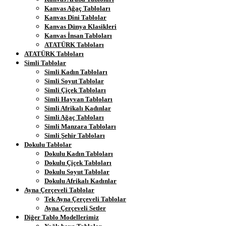
Kanvas Ağaç Tabloları
Kanvas Dini Tablolar
Kanvas Dünya Klasikleri
Kanvas İnsan Tabloları
ATATÜRK Tabloları
ATATÜRK Tabloları
Simli Tablolar
Simli Kadın Tabloları
Simli Soyut Tablolar
Simli Çiçek Tabloları
Simli Hayvan Tabloları
Simli Afrikalı Kadınlar
Simli Ağaç Tabloları
Simli Manzara Tabloları
Simli Şehir Tabloları
Dokulu Tablolar
Dokulu Kadın Tabloları
Dokulu Çiçek Tabloları
Dokulu Soyut Tablolar
Dokulu Afrikalı Kadınlar
Ayna Çerçeveli Tablolar
Tek Ayna Çerçeveli Tablolar
Ayna Çerçeveli Setler
Diğer Tablo Modellerimiz