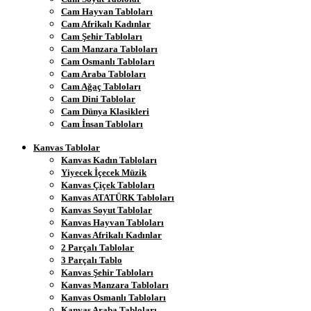
Cam Hayvan Tabloları
Cam Afrikalı Kadınlar
Cam Şehir Tabloları
Cam Manzara Tabloları
Cam Osmanlı Tabloları
Cam Araba Tabloları
Cam Ağaç Tabloları
Cam Dini Tablolar
Cam Dünya Klasikleri
Cam İnsan Tabloları
Kanvas Tablolar
Kanvas Kadın Tabloları
Yiyecek İçecek Müzik
Kanvas Çiçek Tabloları
Kanvas ATATÜRK Tabloları
Kanvas Soyut Tablolar
Kanvas Hayvan Tabloları
Kanvas Afrikalı Kadınlar
2 Parçalı Tablolar
3 Parçalı Tablo
Kanvas Şehir Tabloları
Kanvas Manzara Tabloları
Kanvas Osmanlı Tabloları
Kanvas Araba Tabloları