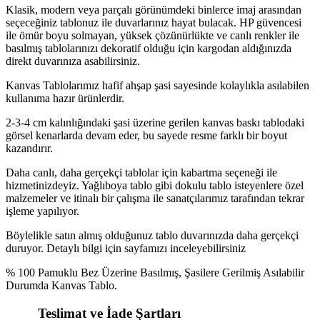
Klasik, modern veya parçalı görünümdeki binlerce imaj arasından
seçeceğiniz tablonuz ile duvarlarınız hayat bulacak. HP güvencesi
ile ömür boyu solmayan, yüksek çözünürlükte ve canlı renkler ile
basılmış tablolarınızı dekoratif olduğu için kargodan aldığınızda
direkt duvarınıza asabilirsiniz.
Kanvas Tablolarımız hafif ahşap şasi sayesinde kolaylıkla asılabilen
kullanıma hazır ürünlerdir.
2-3-4 cm kalınlığındaki şasi üzerine gerilen kanvas baskı tablodaki
görsel kenarlarda devam eder, bu sayede resme farklı bir boyut
kazandırır.
Daha canlı, daha gerçekçi tablolar için kabartma seçeneği ile
hizmetinizdeyiz. Yağlıboya tablo gibi dokulu tablo isteyenlere özel
malzemeler ve itinalı bir çalışma ile sanatçılarımız tarafından tekrar
işleme yapılıyor.
Böylelikle satın almış olduğunuz tablo duvarınızda daha gerçekçi
duruyor. Detaylı bilgi için sayfamızı inceleyebilirsiniz
% 100 Pamuklu Bez Üzerine Basılmış, Şasilere Gerilmiş Asılabilir
Durumda Kanvas Tablo.
Teslimat ve İade Şartları