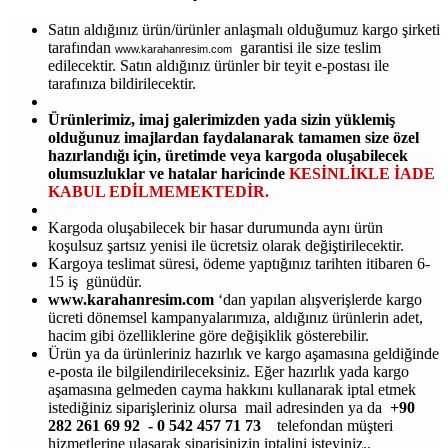
Satın aldığınız ürün/ürünler anlaşmalı olduğumuz kargo şirketi
tarafından
garantisi ile size teslim
www.karahanresim.com
edilecektir. Satın aldığınız ürünler bir teyit e-postası ile
tarafınıza bildirilecektir.
Ürünlerimiz, imaj galerimizden yada sizin yüklemiş
olduğunuz imajlardan faydalanarak tamamen size özel
hazırlandığı için, üretimde veya kargoda oluşabilecek
olumsuzluklar ve hatalar haricinde
KESİNLİKLE İADE
KABUL EDİLMEMEKTEDİR.
Kargoda oluşabilecek bir hasar durumunda aynı ürün
koşulsuz şartsız yenisi ile ücretsiz olarak değiştirilecektir.
Kargoya teslimat süresi, ödeme yaptığınız tarihten itibaren 6-
15 iş günüdür.
www.karahanresim.com
‘dan yapılan alışverişlerde kargo
ücreti dönemsel kampanyalarımıza, aldığınız ürünlerin adet,
hacim gibi özelliklerine göre değişiklik gösterebilir.
Ürün ya da ürünleriniz hazırlık ve kargo aşamasına geldiğinde
e-posta ile bilgilendirileceksiniz. Eğer hazırlık yada kargo
aşamasına gelmeden cayma hakkını kullanarak iptal etmek
istediğiniz siparişleriniz olursa mail adresinden ya da
+90
282 261 69 92 - 0 542 457 71 73
telefondan müşteri
hizmetlerine ulaşarak siparişinizin iptalini isteyiniz..