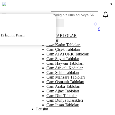
x
Ara
Mobil
Menü
0
0
Ana Sayfa
15 İndirim Fırsatı
KANVAS TABLOLAR
Cam Tablolar
Cam Kadın Tabloları
Cam Çiçek Tabloları
Cam ATATÜRK Tabloları
Cam Soyut Tablolar
Cam Hayvan Tabloları
Cam Afrikalı Kadınlar
Cam Şehir Tabloları
Cam Manzara Tabloları
Cam Osmanlı Tabloları
Cam Araba Tabloları
Cam Ağaç Tabloları
Cam Dini Tablolar
Cam Dünya Klasikleri
Cam İnsan Tabloları
İletişim