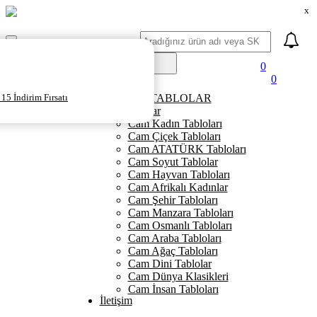
x
Ara
Mobil
Menü
0
0
Ana Sayfa
15 İndirim Fırsatı
KANVAS TABLOLAR
Cam Tablolar
Cam Kadın Tabloları
Cam Çiçek Tabloları
Cam ATATÜRK Tabloları
Cam Soyut Tablolar
Cam Hayvan Tabloları
Cam Afrikalı Kadınlar
Cam Şehir Tabloları
Cam Manzara Tabloları
Cam Osmanlı Tabloları
Cam Araba Tabloları
Cam Ağaç Tabloları
Cam Dini Tablolar
Cam Dünya Klasikleri
Cam İnsan Tabloları
İletişim