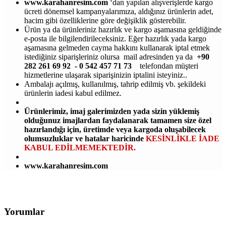
www.karahanresim.com
‘dan yapılan alışverişlerde kargo
ücreti dönemsel kampanyalarımıza, aldığınız ürünlerin adet,
hacim gibi özelliklerine göre değişiklik gösterebilir.
Ürün ya da ürünleriniz hazırlık ve kargo aşamasına geldiğinde
e-posta ile bilgilendirileceksiniz. Eğer hazırlık yada kargo
aşamasına gelmeden cayma hakkını kullanarak iptal etmek
istediğiniz siparişleriniz olursa mail adresinden ya da
+90
282 261 69 92 - 0 542 457 71 73
telefondan müşteri
hizmetlerine ulaşarak siparişinizin iptalini isteyiniz..
Ambalajı açılmış, kullanılmış, tahrip edilmiş vb. şekildeki
ürünlerin iadesi kabul edilmez.
Ürünlerimiz, imaj galerimizden yada sizin yüklemiş
olduğunuz imajlardan faydalanarak tamamen size özel
hazırlandığı için, üretimde veya kargoda oluşabilecek
olumsuzluklar ve hatalar haricinde
KESİNLİKLE İADE
KABUL EDİLMEMEKTEDİR.
www.karahanresim.com
Yorumlar