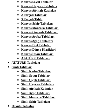
Kanvas Soyut Tablolar
Kanvas Hayvan Tabloları
Kanvas Afrikalı Kadınlar
2 Parçalı Tablolar
3 Parçalı Tablo
Kanvas Şehir Tabloları
Kanvas Manzara Tabloları
Kanvas Osmanlı Tabloları
Kanvas Araba Tabloları
Kanvas Ağaç Tabloları
Kanvas Dini Tablolar
Kanvas Dünya Klasikleri
Kanvas İnsan Tabloları
ATATÜRK Tabloları
ATATÜRK Tabloları
Simli Tablolar
Simli Kadın Tabloları
Simli Soyut Tablolar
Simli Çiçek Tabloları
Simli Hayvan Tabloları
Simli Afrikalı Kadınlar
Simli Ağaç Tabloları
Simli Manzara Tabloları
Simli Şehir Tabloları
Dokulu Tablolar