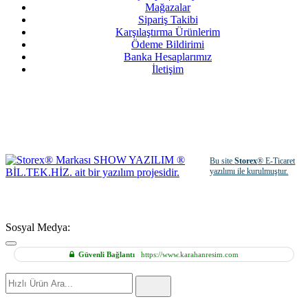
Mağazalar
Sipariş Takibi
Karşılaştırma Ürünlerim
Ödeme Bildirimi
Banka Hesaplarımız
İletişim
Bu site
Storex
® E-Ticaret
yazılımı ile kurulmuştur.
Sosyal Medya:
Güvenli Bağlantı
https://www.karahanresim.com
Hızlı
Ürün
Ara