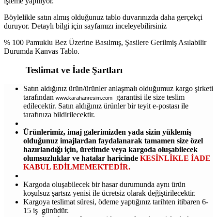
işleme yapılıyor.
Böylelikle satın almış olduğunuz tablo duvarınızda daha gerçekçi
duruyor. Detaylı bilgi için sayfamızı inceleyebilirsiniz
% 100 Pamuklu Bez Üzerine Basılmış, Şasilere Gerilmiş Asılabilir
Durumda Kanvas Tablo.
Teslimat ve İade Şartları
Satın aldığınız ürün/ürünler anlaşmalı olduğumuz kargo şirketi
tarafından
garantisi ile size teslim
www.karahanresim.com
edilecektir. Satın aldığınız ürünler bir teyit e-postası ile
tarafınıza bildirilecektir.
Ürünlerimiz, imaj galerimizden yada sizin yüklemiş
olduğunuz imajlardan faydalanarak tamamen size özel
hazırlandığı için, üretimde veya kargoda oluşabilecek
olumsuzluklar ve hatalar haricinde
KESİNLİKLE İADE
KABUL EDİLMEMEKTEDİR.
Kargoda oluşabilecek bir hasar durumunda aynı ürün
koşulsuz şartsız yenisi ile ücretsiz olarak değiştirilecektir.
Kargoya teslimat süresi, ödeme yaptığınız tarihten itibaren 6-
15 iş günüdür.