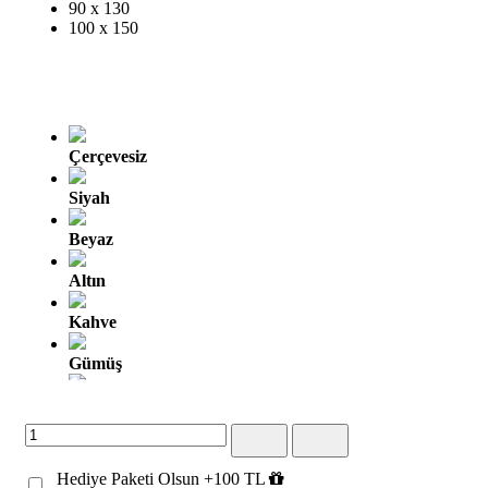
90 x 130
100 x 150
Çerçevesiz
Siyah
Beyaz
Altın
Kahve
Gümüş
Altın Oyma
Gümüş Oyma
Hediye Paketi Olsun +100 TL
Kahve Altın