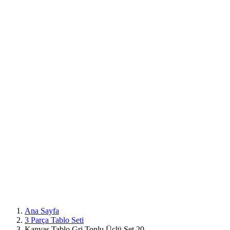
Mobil
Menü
Ana Sayfa
3 Parça Tablo Seti
Kanvas Tablo Gri Tonlu Üçlü Set 20