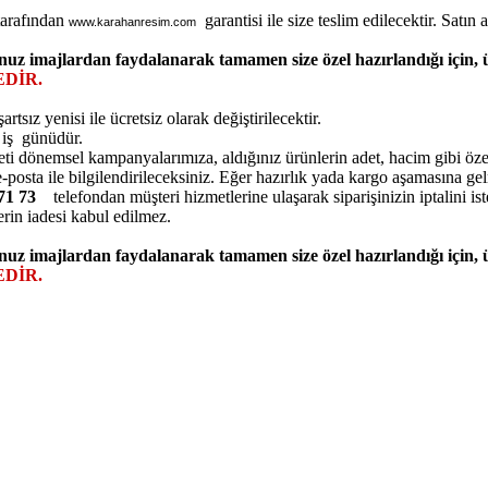
tarafından
garantisi ile size teslim edilecektir. Satın al
www.karahanresim.com
nuz imajlardan faydalanarak tamamen size özel hazırlandığı için,
DİR.
ız yenisi ile ücretsiz olarak değiştirilecektir.
5 iş günüdür.
eti dönemsel kampanyalarımıza, aldığınız ürünlerin adet, hacim gibi özell
posta ile bilgilendirileceksiniz. Eğer hazırlık yada kargo aşamasına ge
7 71 73
telefondan müşteri hizmetlerine ulaşarak siparişinizin iptalini ist
erin iadesi kabul edilmez.
nuz imajlardan faydalanarak tamamen size özel hazırlandığı için,
DİR.