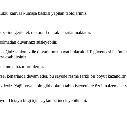
lu kanvas kumaşa baskısı yapılan tablolarımız
üzerine gerilerek dekoratif olarak hazırlanmaktadır.
solmadan duvarınızı süsleyebilir.
ceğiniz tablonuz ile duvarlarınız hayat bulacak. HP güvencesi ile ömür
za asabilirsiniz.
ullanıma hazır ürünlerdir.
rsel kenarlarda devam eder, bu sayede resme farklı bir boyut kazandırır.
zdeyiz. Yağlıboya tablo gibi dokulu tablo isteyenlere özel malzemeler ve i
or. Detaylı bilgi için sayfamızı inceleyebilirsiniz