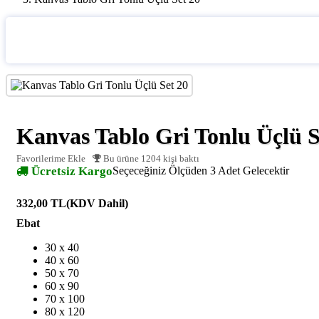
Kanvas Tablo Gri Tonlu Üçlü S
Favorilerime Ekle
Bu ürüne 1204 kişi baktı
Ücretsiz Kargo
Seçeceğiniz Ölçüden 3 Adet Gelecektir
332,00 TL
(KDV Dahil)
Ebat
30 x 40
40 x 60
50 x 70
60 x 90
70 x 100
80 x 120