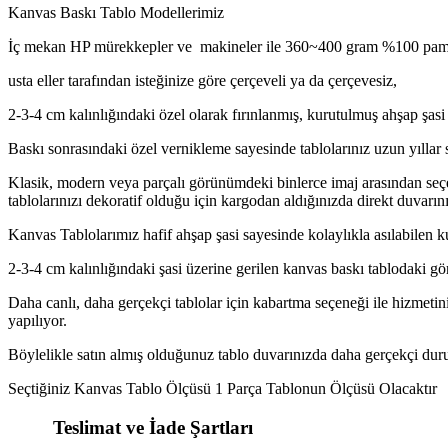
Kanvas Baskı Tablo Modellerimiz
İç mekan HP mürekkepler ve makineler ile 360~400 gram %100 pamuk
usta eller tarafından isteğinize göre çerçeveli ya da çerçevesiz,
2-3-4 cm kalınlığındaki özel olarak fırınlanmış, kurutulmuş ahşap şasi 
Baskı sonrasındaki özel vernikleme sayesinde tablolarınız uzun yıllar 
Klasik, modern veya parçalı görünümdeki binlerce imaj arasından seçe
tablolarınızı dekoratif olduğu için kargodan aldığınızda direkt duvarını
Kanvas Tablolarımız hafif ahşap şasi sayesinde kolaylıkla asılabilen k
2-3-4 cm kalınlığındaki şasi üzerine gerilen kanvas baskı tablodaki gö
Daha canlı, daha gerçekçi tablolar için kabartma seçeneği ile hizmetini
yapılıyor.
Böylelikle satın almış olduğunuz tablo duvarınızda daha gerçekçi duruy
Seçtiğiniz Kanvas Tablo Ölçüsü 1 Parça Tablonun Ölçüsü Olacaktır
Teslimat ve İade Şartları