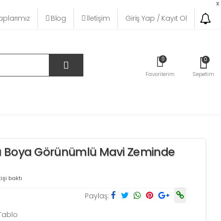
x
plarımız
Blog
İletişim
Giriş Yap / Kayıt Ol
0
0
Favorilerim
Sepetim
ı Boya Görünümlü Mavi Zeminde
işi baktı
Paylaş:
Tablo