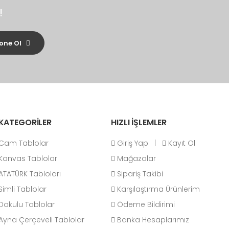
!
one Ol
KATEGORİLER
HIZLI İŞLEMLER
Cam Tablolar
Giriş Yap
|
Kayıt Ol
Kanvas Tablolar
Mağazalar
ATATÜRK Tabloları
Sipariş Takibi
Simli Tablolar
Karşılaştırma Ürünlerim
Dokulu Tablolar
Ödeme Bildirimi
Ayna Çerçeveli Tablolar
Banka Hesaplarımız