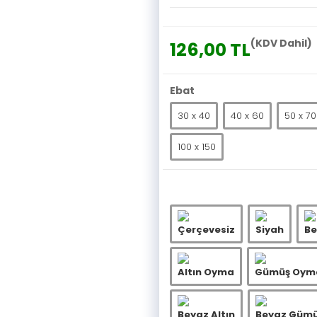
(KDV Dahil)
126,00 TL
Ebat
30 x 40
40 x 60
50 x 70
100 x 150
Çerçevesiz
Siyah
Be
Altın Oyma
Gümüş Oym
Beyaz Altın
Beyaz Güm