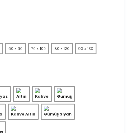
60 x 90
70 x 100
80 x 120
90 x 130
yaz
Altın
Kahve
Gümüş
a
Kahve Altın
Gümüş Siyah
üş