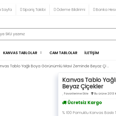
 Sayfa
Sipariş Takibi
Ödeme Bildirimi
Banka Hesa
KANVAS TABLOLAR
CAM TABLOLAR
İLETIŞIM
nvas Tablo Yağlı Boya Görünümlü Mavi Zeminde Beyaz Çi ..
Kanvas Tablo Yağl
Beyaz Çiçekler
Favorilerime Ekle
Bu ürüne 2013 k
Ücretsiz Kargo
% 100 Pamuklu Kanvas Baskı 