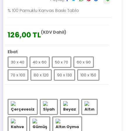
% 100 Pamuklu Kanvas Baskı Tablo
(KDV Dahil)
126,00 TL
Ebat
30 x 40
40 x 60
50 x 70
60 x 90
70 x 100
80 x 120
90 x 130
100 x 150
Çerçevesiz
Siyah
Beyaz
Altın
Kahve
Gümüş
Altın Oyma