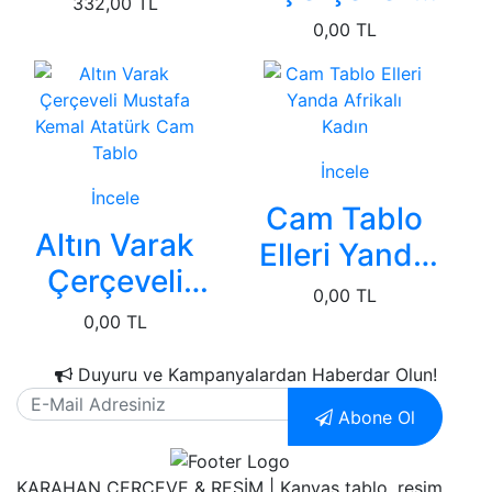
332,00 TL
Cam Tablo
Figürleri
0,00 TL
Gümüş Simli
Kelebekli
Afrikalı Kadın
İncele
İncele
Cam Tablo
Altın Varak
Elleri Yanda
Çerçeveli
Afrikalı Kadın
0,00 TL
Mustafa
0,00 TL
Kemal
Duyuru ve Kampanyalardan Haberdar Olun!
Atatürk Cam
Abone Ol
Tablo
KARAHAN ÇERÇEVE & RESİM | Kanvas tablo, resim