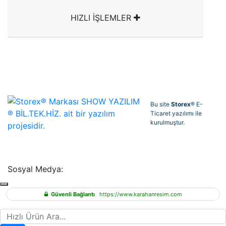
HIZLI İŞLEMLER
Bu site
Storex
® E-
Ticaret yazılımı ile
kurulmuştur.
Sosyal Medya:
Güvenli Bağlantı
https://www.karahanresim.com
Hızlı Ürün Ara