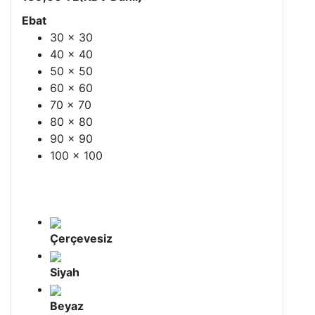
Ebat
30 x 30
40 x 40
50 x 50
60 x 60
70 x 70
80 x 80
90 x 90
100 x 100
Çerçevesiz
Siyah
Beyaz