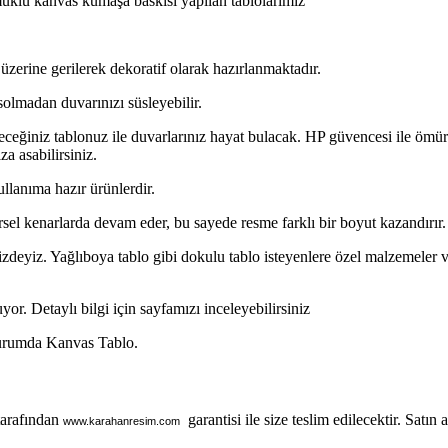
lu kanvas kumaşa baskısı yapılan tablolarımız
üzerine gerilerek dekoratif olarak hazırlanmaktadır.
solmadan duvarınızı süsleyebilir.
ceğiniz tablonuz ile duvarlarınız hayat bulacak. HP güvencesi ile ömür
za asabilirsiniz.
ullanıma hazır ürünlerdir.
rsel kenarlarda devam eder, bu sayede resme farklı bir boyut kazandırır.
zdeyiz. Yağlıboya tablo gibi dokulu tablo isteyenlere özel malzemeler ve i
or. Detaylı bilgi için sayfamızı inceleyebilirsiniz
Durumda Kanvas Tablo.
tarafından
garantisi ile size teslim edilecektir. Satın al
www.karahanresim.com