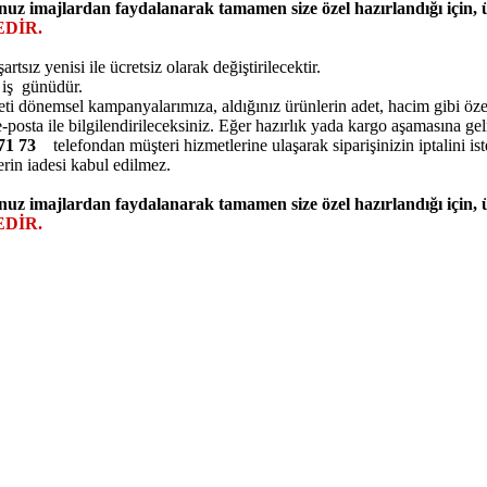
nuz imajlardan faydalanarak tamamen size özel hazırlandığı için,
DİR.
ız yenisi ile ücretsiz olarak değiştirilecektir.
5 iş günüdür.
eti dönemsel kampanyalarımıza, aldığınız ürünlerin adet, hacim gibi özell
posta ile bilgilendirileceksiniz. Eğer hazırlık yada kargo aşamasına ge
7 71 73
telefondan müşteri hizmetlerine ulaşarak siparişinizin iptalini ist
erin iadesi kabul edilmez.
nuz imajlardan faydalanarak tamamen size özel hazırlandığı için,
DİR.