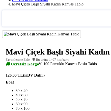
Mavi Çiçek Başlı Siyahi Kadın Kanvas Tablo
Mavi Çiçek Başlı Siyahi Kadın
Favorilerime Ekle
Bu ürüne 1407 kişi baktı
Ücretsiz Kargo
% 100 Pamuklu Kanvas Baskı Tablo
126,00 TL
(KDV Dahil)
Ebat
30 x 40
40 x 60
50 x 70
60 x 90
70 x 100