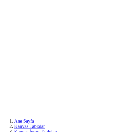
Mobil
Menü
Ana Sayfa
Kanvas Tablolar
Kanvas İnsan Tabloları