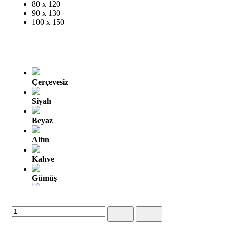
80 x 120
90 x 130
100 x 150
Çerçevesiz
Siyah
Beyaz
Altın
Kahve
Gümüş
Altın Oyma
Gümüş Oyma