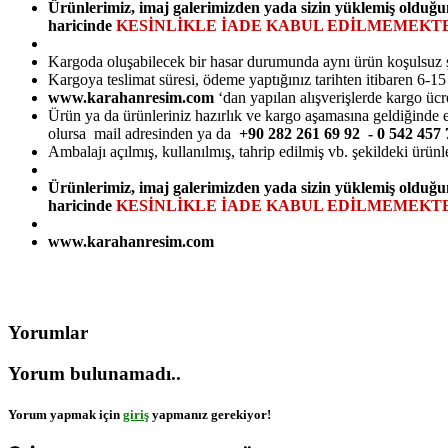
Ürünlerimiz, imaj galerimizden yada sizin yüklemiş olduğu
haricinde
KESİNLİKLE İADE KABUL EDİLMEMEKTE
Kargoda oluşabilecek bir hasar durumunda aynı ürün koşulsuz şarts
Kargoya teslimat süresi, ödeme yaptığınız tarihten itibaren 6-1
www.karahanresim.com
‘dan yapılan alışverişlerde kargo ücr
Ürün ya da ürünleriniz hazırlık ve kargo aşamasına geldiğinde e-
olursa mail adresinden ya da
+90 282 261 69 92 - 0 542 45
Ambalajı açılmış, kullanılmış, tahrip edilmiş vb. şekildeki ürünl
Ürünlerimiz, imaj galerimizden yada sizin yüklemiş olduğu
haricinde
KESİNLİKLE İADE KABUL EDİLMEMEKTE
www.karahanresim.com
Yorumlar
Yorum bulunamadı..
Yorum yapmak için
giriş
yapmanız gerekiyor!