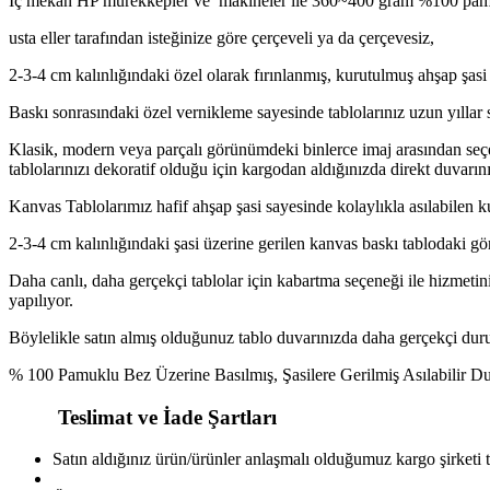
İç mekan HP mürekkepler ve makineler ile 360~400 gram %100 pamuk
usta eller tarafından isteğinize göre çerçeveli ya da çerçevesiz,
2-3-4 cm kalınlığındaki özel olarak fırınlanmış, kurutulmuş ahşap şasi 
Baskı sonrasındaki özel vernikleme sayesinde tablolarınız uzun yıllar 
Klasik, modern veya parçalı görünümdeki binlerce imaj arasından seçe
tablolarınızı dekoratif olduğu için kargodan aldığınızda direkt duvarını
Kanvas Tablolarımız hafif ahşap şasi sayesinde kolaylıkla asılabilen k
2-3-4 cm kalınlığındaki şasi üzerine gerilen kanvas baskı tablodaki gö
Daha canlı, daha gerçekçi tablolar için kabartma seçeneği ile hizmetini
yapılıyor.
Böylelikle satın almış olduğunuz tablo duvarınızda daha gerçekçi duruy
% 100 Pamuklu Bez Üzerine Basılmış, Şasilere Gerilmiş Asılabilir 
Teslimat ve İade Şartları
Satın aldığınız ürün/ürünler anlaşmalı olduğumuz kargo şirketi 