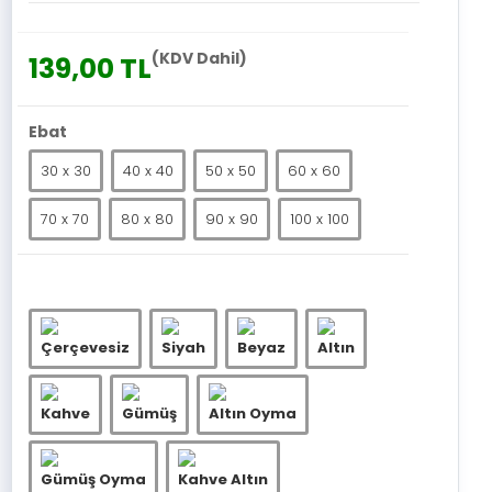
(KDV Dahil)
139,00 TL
Ebat
30 x 30
40 x 40
50 x 50
60 x 60
70 x 70
80 x 80
90 x 90
100 x 100
Çerçevesiz
Siyah
Beyaz
Altın
Kahve
Gümüş
Altın Oyma
Gümüş Oyma
Kahve Altın