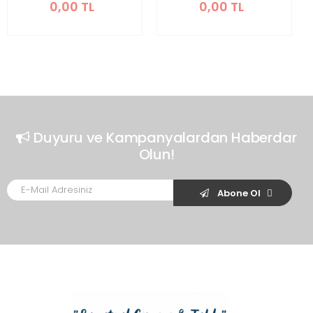
0,00 TL
0,00 TL
Yaprak
Cam Tablo
Duyuru ve Kampanyalardan Haberdar
Olun!
Abone Ol