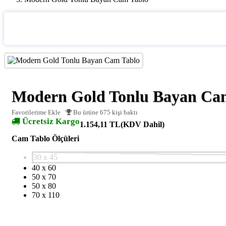
Modern Gold Tonlu Bayan Ca
Favorilerime Ekle
Bu ürüne 675 kişi baktı
Ücretsiz Kargo
1.154,11 TL
(KDV Dahil)
Cam Tablo Ölçüleri
30 x 45
40 x 60
50 x 70
50 x 80
70 x 110