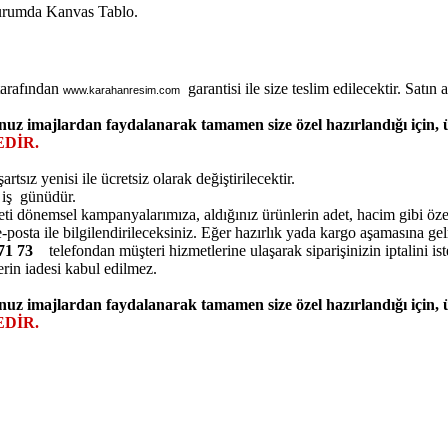
Durumda Kanvas Tablo.
tarafından
garantisi ile size teslim edilecektir. Satın al
www.karahanresim.com
nuz imajlardan faydalanarak tamamen size özel hazırlandığı için,
DİR.
ız yenisi ile ücretsiz olarak değiştirilecektir.
5 iş günüdür.
eti dönemsel kampanyalarımıza, aldığınız ürünlerin adet, hacim gibi özell
posta ile bilgilendirileceksiniz. Eğer hazırlık yada kargo aşamasına ge
7 71 73
telefondan müşteri hizmetlerine ulaşarak siparişinizin iptalini ist
erin iadesi kabul edilmez.
nuz imajlardan faydalanarak tamamen size özel hazırlandığı için,
DİR.