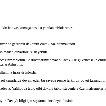
lu kanvas kumaşa baskısı yapılan tablolarımız
üzerine gerilerek dekoratif olarak hazırlanmaktadır.
solmadan duvarınızı süsleyebilir.
ceğiniz tablonuz ile duvarlarınız hayat bulacak. HP güvencesi ile ömür
za asabilirsiniz.
ullanıma hazır ürünlerdir.
rsel kenarlarda devam eder, bu sayede resme farklı bir boyut kazandırır.
zdeyiz. Yağlıboya tablo gibi dokulu tablo isteyenlere özel malzemeler ve i
or. Detaylı bilgi için sayfamızı inceleyebilirsiniz