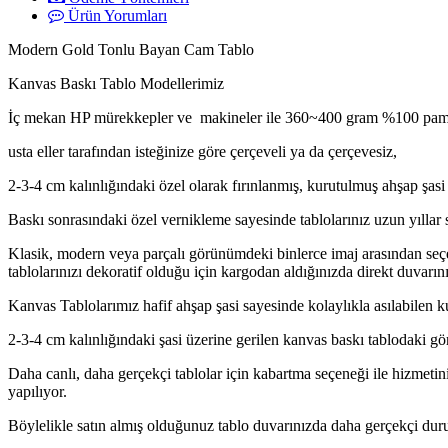
Ürün Yorumları
Modern Gold Tonlu Bayan Cam Tablo
Kanvas Baskı Tablo Modellerimiz
İç mekan HP mürekkepler ve makineler ile 360~400 gram %100 pamuk
usta eller tarafından isteğinize göre çerçeveli ya da çerçevesiz,
2-3-4 cm kalınlığındaki özel olarak fırınlanmış, kurutulmuş ahşap şasi 
Baskı sonrasındaki özel vernikleme sayesinde tablolarınız uzun yıllar 
Klasik, modern veya parçalı görünümdeki binlerce imaj arasından seçe
tablolarınızı dekoratif olduğu için kargodan aldığınızda direkt duvarını
Kanvas Tablolarımız hafif ahşap şasi sayesinde kolaylıkla asılabilen k
2-3-4 cm kalınlığındaki şasi üzerine gerilen kanvas baskı tablodaki gö
Daha canlı, daha gerçekçi tablolar için kabartma seçeneği ile hizmetini
yapılıyor.
Böylelikle satın almış olduğunuz tablo duvarınızda daha gerçekçi duruy