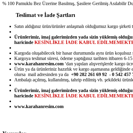
% 100 Pamuklu Bez Üzerine Basılmış, Şasilere Gerilmiş Asılabilir 
Teslimat ve İade Şartları
Satın aldığınız ürün/ürünler anlaşmalı olduğumuz kargo şirketi 
Ürünlerimiz, imaj galerimizden yada sizin yüklemiş olduğu
haricinde
KESİNLİKLE İADE KABUL EDİLMEMEKTE
Kargoda oluşabilecek bir hasar durumunda aynı ürün koşulsuz şarts
Kargoya teslimat süresi, ödeme yaptığınız tarihten itibaren 6-1
www.karahanresim.com
‘dan yapılan alışverişlerde kargo ücr
Ürün ya da ürünleriniz hazırlık ve kargo aşamasına geldiğinde e-
olursa mail adresinden ya da
+90 282 261 69 92 - 0 542 45
Ambalajı açılmış, kullanılmış, tahrip edilmiş vb. şekildeki ürünl
Ürünlerimiz, imaj galerimizden yada sizin yüklemiş olduğu
haricinde
KESİNLİKLE İADE KABUL EDİLMEMEKTE
www.karahanresim.com