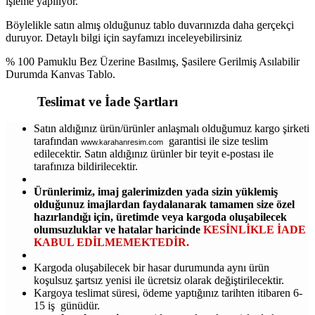
işleme yapılıyor.
Böylelikle satın almış olduğunuz tablo duvarınızda daha gerçekçi
duruyor. Detaylı bilgi için sayfamızı inceleyebilirsiniz
% 100 Pamuklu Bez Üzerine Basılmış, Şasilere Gerilmiş Asılabilir
Durumda Kanvas Tablo.
Teslimat ve İade Şartları
Satın aldığınız ürün/ürünler anlaşmalı olduğumuz kargo şirketi
tarafından
garantisi ile size teslim
www.karahanresim.com
edilecektir. Satın aldığınız ürünler bir teyit e-postası ile
tarafınıza bildirilecektir.
Ürünlerimiz, imaj galerimizden yada sizin yüklemiş
olduğunuz imajlardan faydalanarak tamamen size özel
hazırlandığı için, üretimde veya kargoda oluşabilecek
olumsuzluklar ve hatalar haricinde
KESİNLİKLE İADE
KABUL EDİLMEMEKTEDİR.
Kargoda oluşabilecek bir hasar durumunda aynı ürün
koşulsuz şartsız yenisi ile ücretsiz olarak değiştirilecektir.
Kargoya teslimat süresi, ödeme yaptığınız tarihten itibaren 6-
15 iş günüdür.