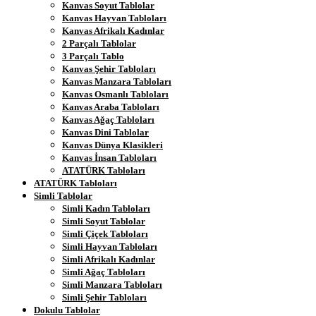
Kanvas Soyut Tablolar
Kanvas Hayvan Tabloları
Kanvas Afrikalı Kadınlar
2 Parçalı Tablolar
3 Parçalı Tablo
Kanvas Şehir Tabloları
Kanvas Manzara Tabloları
Kanvas Osmanlı Tabloları
Kanvas Araba Tabloları
Kanvas Ağaç Tabloları
Kanvas Dini Tablolar
Kanvas Dünya Klasikleri
Kanvas İnsan Tabloları
ATATÜRK Tabloları
ATATÜRK Tabloları
Simli Tablolar
Simli Kadın Tabloları
Simli Soyut Tablolar
Simli Çiçek Tabloları
Simli Hayvan Tabloları
Simli Afrikalı Kadınlar
Simli Ağaç Tabloları
Simli Manzara Tabloları
Simli Şehir Tabloları
Dokulu Tablolar