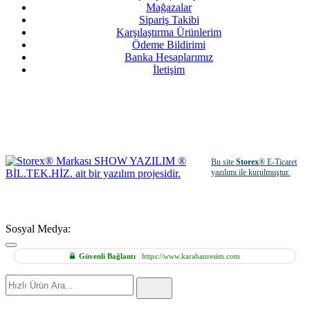
Mağazalar
Sipariş Takibi
Karşılaştırma Ürünlerim
Ödeme Bildirimi
Banka Hesaplarımız
İletişim
Bu site
Storex
® E-Ticaret
yazılımı ile kurulmuştur.
Sosyal Medya:
Güvenli Bağlantı
https://www.karahanresim.com
Hızlı
Ürün
Ara