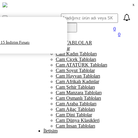
x
Ara
Mobil
Menü
0
0
Ana Sayfa
15 İndirim Fırsatı
KANVAS TABLOLAR
Cam Tablolar
Cam Kadın Tabloları
Cam Çiçek Tabloları
Cam ATATÜRK Tabloları
Cam Soyut Tablolar
Cam Hayvan Tabloları
Cam Afrikalı Kadınlar
Cam Şehir Tabloları
Cam Manzara Tabloları
Cam Osmanlı Tabloları
Cam Araba Tabloları
Cam Ağaç Tabloları
Cam Dini Tablolar
Cam Dünya Klasikleri
Cam İnsan Tabloları
İletişim