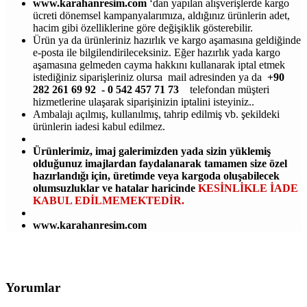
www.karahanresim.com
‘dan yapılan alışverişlerde kargo
ücreti dönemsel kampanyalarımıza, aldığınız ürünlerin adet,
hacim gibi özelliklerine göre değişiklik gösterebilir.
Ürün ya da ürünleriniz hazırlık ve kargo aşamasına geldiğinde
e-posta ile bilgilendirileceksiniz. Eğer hazırlık yada kargo
aşamasına gelmeden cayma hakkını kullanarak iptal etmek
istediğiniz siparişleriniz olursa mail adresinden ya da
+90
282 261 69 92 - 0 542 457 71 73
telefondan müşteri
hizmetlerine ulaşarak siparişinizin iptalini isteyiniz..
Ambalajı açılmış, kullanılmış, tahrip edilmiş vb. şekildeki
ürünlerin iadesi kabul edilmez.
Ürünlerimiz, imaj galerimizden yada sizin yüklemiş
olduğunuz imajlardan faydalanarak tamamen size özel
hazırlandığı için, üretimde veya kargoda oluşabilecek
olumsuzluklar ve hatalar haricinde
KESİNLİKLE İADE
KABUL EDİLMEMEKTEDİR.
www.karahanresim.com
Yorumlar