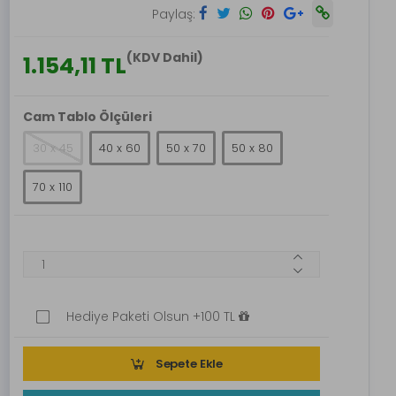
Paylaş:
(KDV Dahil)
1.154,11 TL
Cam Tablo Ölçüleri
30 x 45
40 x 60
50 x 70
50 x 80
70 x 110
Hediye Paketi Olsun +100 TL
Sepete Ekle