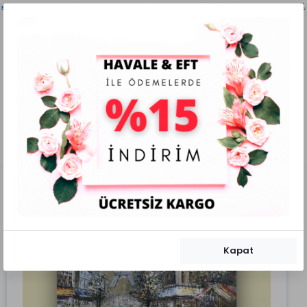
x
0
0
Mobil Menü
CAM TABLOLAR
KANVAS TABLOLAR
Kapat