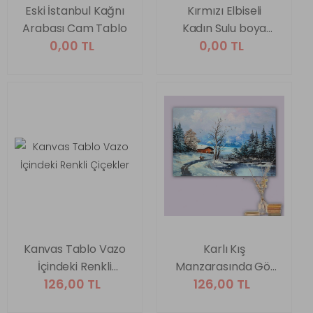
Eski İstanbul Kağnı
Kırmızı Elbiseli
Arabası Cam Tablo
Kadın Sulu boya
0,00 TL
0,00 TL
Tarzında Cam
Tablo
Kanvas Tablo Vazo
Karlı Kış
İçindeki Renkli
Manzarasında Göl
126,00 TL
126,00 TL
Çiçekler
Kenarındaki Ev
Kanvas Tablo