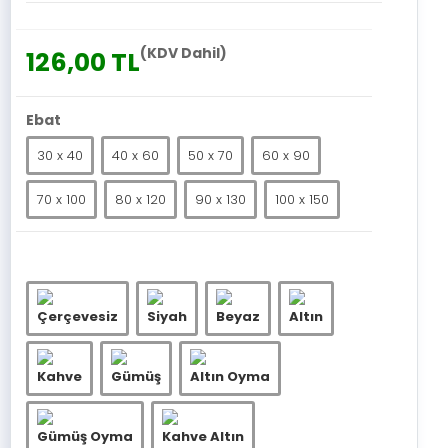
(KDV Dahil)
126,00 TL
Ebat
30 x 40
40 x 60
50 x 70
60 x 90
70 x 100
80 x 120
90 x 130
100 x 150
Çerçevesiz
Siyah
Beyaz
Altın
Kahve
Gümüş
Altın Oyma
Gümüş Oyma
Kahve Altın