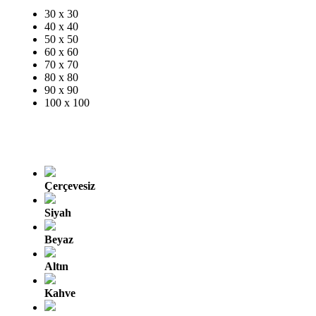
30 x 30
40 x 40
50 x 50
60 x 60
70 x 70
80 x 80
90 x 90
100 x 100
Çerçevesiz
Siyah
Beyaz
Altın
Kahve