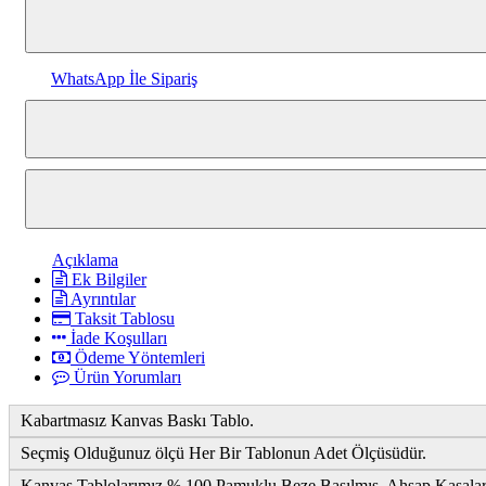
WhatsApp İle Sipariş
Açıklama
Ek Bilgiler
Ayrıntılar
Taksit Tablosu
İade Koşulları
Ödeme Yöntemleri
Ürün Yorumları
Kabartmasız Kanvas Baskı Tablo.
Seçmiş Olduğunuz ölçü Her Bir Tablonun Adet Ölçüsüdür.
Kanvas Tablolarımız % 100 Pamuklu Beze Basılmış, Ahşap Kasalara