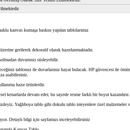
rilmektedir
lu kanvas kumaşa baskısı yapılan tablolarımız
üzerine gerilerek dekoratif olarak hazırlanmaktadır.
solmadan duvarınızı süsleyebilir.
ceğiniz tablonuz ile duvarlarınız hayat bulacak. HP güvencesi ile ömür
za asabilirsiniz.
ullanıma hazır ürünlerdir.
rsel kenarlarda devam eder, bu sayede resme farklı bir boyut kazandırır.
zdeyiz. Yağlıboya tablo gibi dokulu tablo isteyenlere özel malzemeler ve i
or. Detaylı bilgi için sayfamızı inceleyebilirsiniz
Durumda Kanvas Tablo.