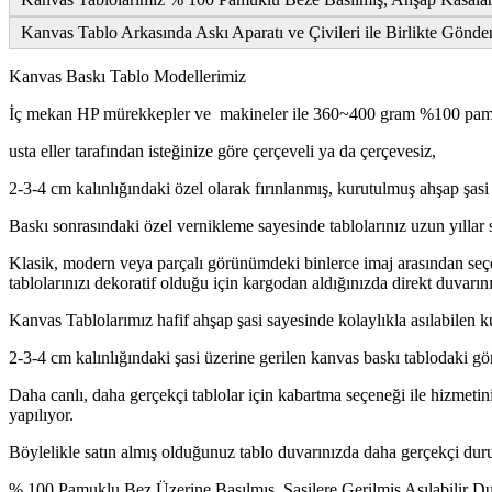
Kanvas Tablo Arkasında Askı Aparatı ve Çivileri ile Birlikte Gönde
Kanvas Baskı Tablo Modellerimiz
İç mekan HP mürekkepler ve makineler ile 360~400 gram %100 pamuk
usta eller tarafından isteğinize göre çerçeveli ya da çerçevesiz,
2-3-4 cm kalınlığındaki özel olarak fırınlanmış, kurutulmuş ahşap şasi 
Baskı sonrasındaki özel vernikleme sayesinde tablolarınız uzun yıllar 
Klasik, modern veya parçalı görünümdeki binlerce imaj arasından seçe
tablolarınızı dekoratif olduğu için kargodan aldığınızda direkt duvarını
Kanvas Tablolarımız hafif ahşap şasi sayesinde kolaylıkla asılabilen k
2-3-4 cm kalınlığındaki şasi üzerine gerilen kanvas baskı tablodaki gö
Daha canlı, daha gerçekçi tablolar için kabartma seçeneği ile hizmetini
yapılıyor.
Böylelikle satın almış olduğunuz tablo duvarınızda daha gerçekçi duruy
% 100 Pamuklu Bez Üzerine Basılmış, Şasilere Gerilmiş Asılabilir 