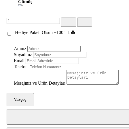
Gümüş
Altın Oyma
Gümüş Oyma
Hediye Paketi Olsun +100 TL
Kahve Altın
Gümüş Siyah
Adınız
Soyadınız
Beyaz Altın
Email
Telefon
Beyaz Gümüş
Mesajınız ve Ürün Detayları
Vazgeç