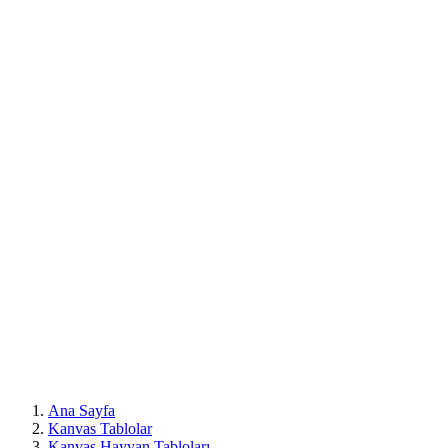
Mobil
Menü
Ana Sayfa
Kanvas Tablolar
Kanvas Hayvan Tabloları