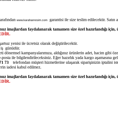
tarafından
garantisi ile size teslim edilecektir. Satın al
www.karahanresim.com
nuz imajlardan faydalanarak tamamen size özel hazırlandığı için,
DİR.
ız yenisi ile ücretsiz olarak değiştirilecektir.
5 iş günüdür.
eti dönemsel kampanyalarımıza, aldığınız ürünlerin adet, hacim gibi özell
posta ile bilgilendirileceksiniz. Eğer hazırlık yada kargo aşamasına ge
7 71 73
telefondan müşteri hizmetlerine ulaşarak siparişinizin iptalini ist
erin iadesi kabul edilmez.
nuz imajlardan faydalanarak tamamen size özel hazırlandığı için,
DİR.