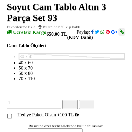
Soyut Cam Tablo Altın 3
Parça Set 93
Favorilerime Ekle
Bu ürüne 650 kişi baktı
Ücretsiz Kargo
Paylaş:
650,00 TL
(KDV Dahil)
Cam Tablo Ölçüleri
30 x 45
40 x 60
50 x 70
50 x 80
70 x 110
Hediye Paketi Olsun +100 TL
Bu ürüne özel teklif talebinde bulunabilirsiniz.