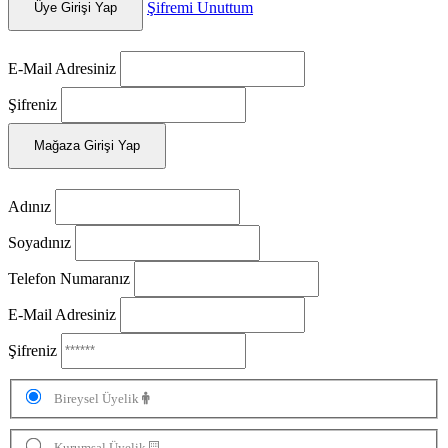
Şifremi Unuttum
Üye Girişi Yap
E-Mail Adresiniz
Şifreniz
Mağaza Girişi Yap
Adınız
Soyadınız
Telefon Numaranız
E-Mail Adresiniz
Şifreniz
Bireysel Üyelik
Kurumsal Üyelik