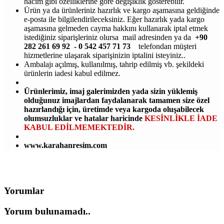
hacim gibi özelliklerine göre değişiklik gösterebilir.
Ürün ya da ürünleriniz hazırlık ve kargo aşamasına geldiğinde
e-posta ile bilgilendirileceksiniz. Eğer hazırlık yada kargo
aşamasına gelmeden cayma hakkını kullanarak iptal etmek
istediğiniz siparişleriniz olursa mail adresinden ya da
+90
282 261 69 92 - 0 542 457 71 73
telefondan müşteri
hizmetlerine ulaşarak siparişinizin iptalini isteyiniz..
Ambalajı açılmış, kullanılmış, tahrip edilmiş vb. şekildeki
ürünlerin iadesi kabul edilmez.
Ürünlerimiz, imaj galerimizden yada sizin yüklemiş
olduğunuz imajlardan faydalanarak tamamen size özel
hazırlandığı için, üretimde veya kargoda oluşabilecek
olumsuzluklar ve hatalar haricinde
KESİNLİKLE İADE
KABUL EDİLMEMEKTEDİR.
www.karahanresim.com
Yorumlar
Yorum bulunamadı..