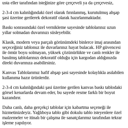
usta eller tarafından isteğinize göre çerçeveli ya da çerçevesiz,
2-3-4 cm kalınlığındaki özel olarak fırınlanmış, kurutulmuş ahşap
şasi üzerine gerilerek dekoratif olarak hazırlanmaktadır.
Baskı sonrasındaki özel vernikleme sayesinde tablolarınız uzun
yıllar solmadan duvarınızı süsleyebilir.
Klasik, modern veya parçalı görünümdeki binlerce imaj arasından
seçeceğiniz tablonuz ile duvarlarınız hayat bulacak. HP güvencesi
ile ömür boyu solmayan, yüksek çözünürlükte ve canlı renkler ile
basılmış tablolarınızı dekoratif olduğu için kargodan aldığınızda
direkt duvarınıza asabilirsiniz.
Kanvas Tablolarımız hafif ahşap şasi sayesinde kolaylıkla asılabilen
kullanıma hazır ürünlerdir.
2-3-4 cm kalınlığındaki şasi üzerine gerilen kanvas baskı tablodaki
görsel kenarlarda devam eder, bu sayede resme farklı bir boyut
kazandırır.
Daha canlı, daha gerçekçi tablolar için kabartma seçeneği ile
hizmetinizdeyiz. Yağlıboya tablo gibi dokulu tablo isteyenlere özel
malzemeler ve itinalı bir çalışma ile sanatçılarımız tarafından tekrar
işleme yapılıyor.