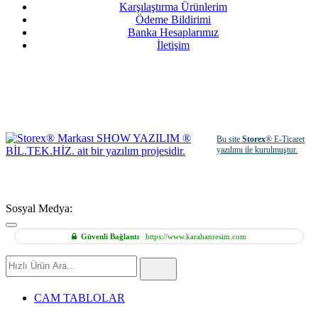
Karşılaştırma Ürünlerim
Ödeme Bildirimi
Banka Hesaplarımız
İletişim
Bu site
Storex
® E-Ticaret
yazılımı ile kurulmuştur.
Sosyal Medya:
Güvenli Bağlantı
https://www.karahanresim.com
Hızlı
Ürün
Ara
CAM TABLOLAR