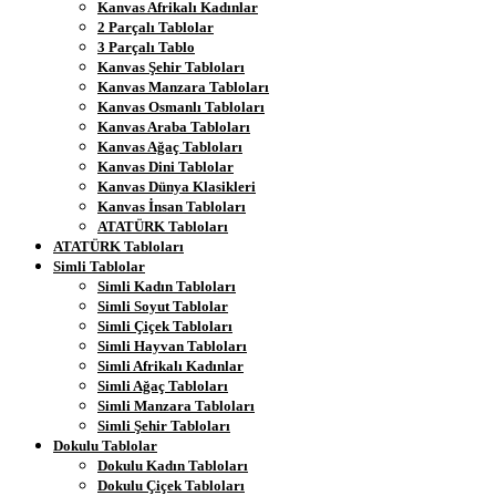
Kanvas Afrikalı Kadınlar
2 Parçalı Tablolar
3 Parçalı Tablo
Kanvas Şehir Tabloları
Kanvas Manzara Tabloları
Kanvas Osmanlı Tabloları
Kanvas Araba Tabloları
Kanvas Ağaç Tabloları
Kanvas Dini Tablolar
Kanvas Dünya Klasikleri
Kanvas İnsan Tabloları
ATATÜRK Tabloları
ATATÜRK Tabloları
Simli Tablolar
Simli Kadın Tabloları
Simli Soyut Tablolar
Simli Çiçek Tabloları
Simli Hayvan Tabloları
Simli Afrikalı Kadınlar
Simli Ağaç Tabloları
Simli Manzara Tabloları
Simli Şehir Tabloları
Dokulu Tablolar
Dokulu Kadın Tabloları
Dokulu Çiçek Tabloları