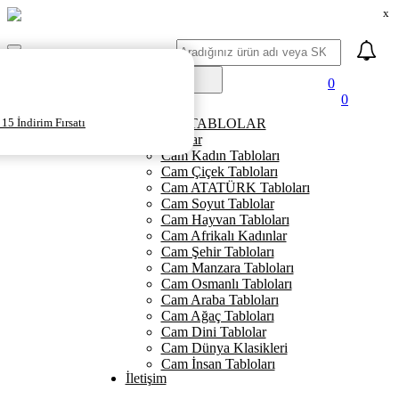
x
Ara
Mobil
Menü
0
0
Ana Sayfa
15 İndirim Fırsatı
KANVAS TABLOLAR
Cam Tablolar
Cam Kadın Tabloları
Cam Çiçek Tabloları
Cam ATATÜRK Tabloları
Cam Soyut Tablolar
Cam Hayvan Tabloları
Cam Afrikalı Kadınlar
Cam Şehir Tabloları
Cam Manzara Tabloları
Cam Osmanlı Tabloları
Cam Araba Tabloları
Cam Ağaç Tabloları
Cam Dini Tablolar
Cam Dünya Klasikleri
Cam İnsan Tabloları
İletişim