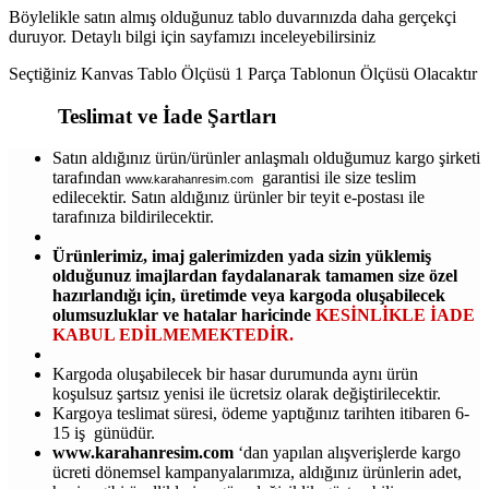
Böylelikle satın almış olduğunuz tablo duvarınızda daha gerçekçi
duruyor. Detaylı bilgi için sayfamızı inceleyebilirsiniz
Seçtiğiniz Kanvas Tablo Ölçüsü 1 Parça Tablonun Ölçüsü Olacaktır
Teslimat ve İade Şartları
Satın aldığınız ürün/ürünler anlaşmalı olduğumuz kargo şirketi
tarafından
garantisi ile size teslim
www.karahanresim.com
edilecektir. Satın aldığınız ürünler bir teyit e-postası ile
tarafınıza bildirilecektir.
Ürünlerimiz, imaj galerimizden yada sizin yüklemiş
olduğunuz imajlardan faydalanarak tamamen size özel
hazırlandığı için, üretimde veya kargoda oluşabilecek
olumsuzluklar ve hatalar haricinde
KESİNLİKLE İADE
KABUL EDİLMEMEKTEDİR.
Kargoda oluşabilecek bir hasar durumunda aynı ürün
koşulsuz şartsız yenisi ile ücretsiz olarak değiştirilecektir.
Kargoya teslimat süresi, ödeme yaptığınız tarihten itibaren 6-
15 iş günüdür.
www.karahanresim.com
‘dan yapılan alışverişlerde kargo
ücreti dönemsel kampanyalarımıza, aldığınız ürünlerin adet,