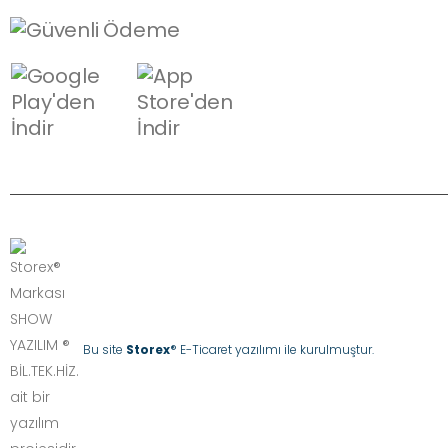
Bu site
Storex
® E-Ticaret yazılımı ile kurulmuştur.