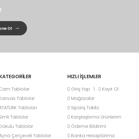
!
ne Ol
KATEGORİLER
HIZLI İŞLEMLER
Cam Tablolar
Giriş Yap
|
Kayıt Ol
Kanvas Tablolar
Mağazalar
ATATÜRK Tabloları
Sipariş Takibi
Simli Tablolar
Karşılaştırma Ürünlerim
Dokulu Tablolar
Ödeme Bildirimi
Ayna Çerçeveli Tablolar
Banka Hesaplarımız