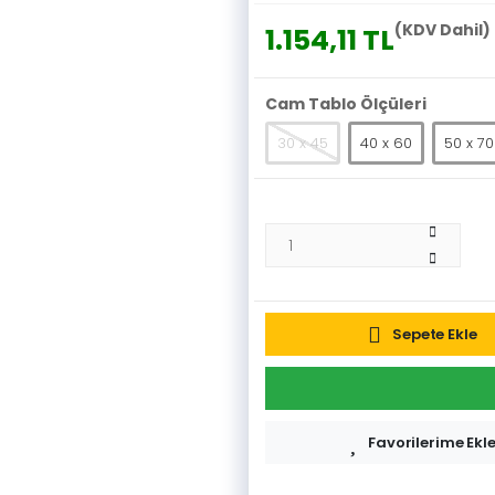
(KDV Dahil)
1.154,11 TL
Cam Tablo Ölçüleri
30 x 45
40 x 60
50 x 70
Sepete Ekle
Favorilerime Ekl