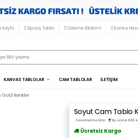
 Sayfa
Sipariş Takibi
Ödeme Bildirimi
Banka Hesa
KANVAS TABLOLAR
CAM TABLOLAR
İLETIŞIM
 Gold Renkler
Soyut Cam Tablo Kı
Favorilerime Ekle
Bu ürüne 665 ki
Ücretsiz Kargo