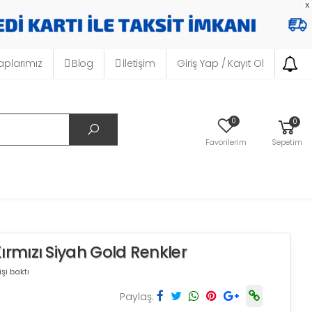
x
plarımız
Blog
İletişim
Giriş Yap / Kayıt Ol
0
0
Favorilerim
Sepetim
rmızı Siyah Gold Renkler
şi baktı
Paylaş: