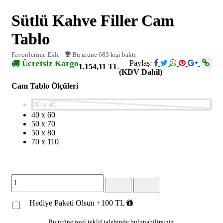
Sütlü Kahve Filler Cam
Tablo
Favorilerime Ekle
Bu ürüne 683 kişi baktı
Ücretsiz Kargo
Paylaş:
1.154,11 TL
(KDV Dahil)
Cam Tablo Ölçüleri
30 x 45
40 x 60
50 x 70
50 x 80
70 x 110
Hediye Paketi Olsun +100 TL
Bu ürüne özel teklif talebinde bulunabilirsiniz.