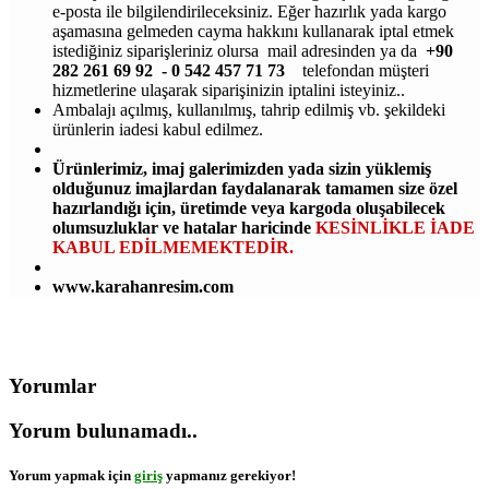
e-posta ile bilgilendirileceksiniz. Eğer hazırlık yada kargo
aşamasına gelmeden cayma hakkını kullanarak iptal etmek
istediğiniz siparişleriniz olursa mail adresinden ya da
+90
282 261 69 92 - 0 542 457 71 73
telefondan müşteri
hizmetlerine ulaşarak siparişinizin iptalini isteyiniz..
Ambalajı açılmış, kullanılmış, tahrip edilmiş vb. şekildeki
ürünlerin iadesi kabul edilmez.
Ürünlerimiz, imaj galerimizden yada sizin yüklemiş
olduğunuz imajlardan faydalanarak tamamen size özel
hazırlandığı için, üretimde veya kargoda oluşabilecek
olumsuzluklar ve hatalar haricinde
KESİNLİKLE İADE
KABUL EDİLMEMEKTEDİR.
www.karahanresim.com
Yorumlar
Yorum bulunamadı..
Yorum yapmak için
giriş
yapmanız gerekiyor!