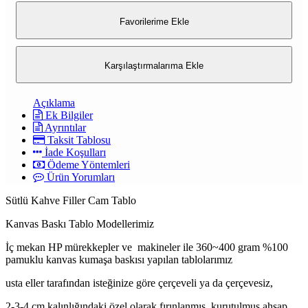
Favorilerime Ekle
Karşılaştırmalarıma Ekle
Açıklama
Ek Bilgiler
Ayrıntılar
Taksit Tablosu
İade Koşulları
Ödeme Yöntemleri
Ürün Yorumları
Sütlü Kahve Filler Cam Tablo
Kanvas Baskı Tablo Modellerimiz
İç mekan HP mürekkepler ve makineler ile 360~400 gram %100
pamuklu kanvas kumaşa baskısı yapılan tablolarımız
usta eller tarafından isteğinize göre çerçeveli ya da çerçevesiz,
2-3-4 cm kalınlığındaki özel olarak fırınlanmış, kurutulmuş ahşap