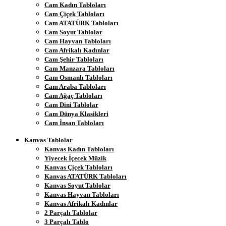
Cam Kadın Tabloları
Cam Çiçek Tabloları
Cam ATATÜRK Tabloları
Cam Soyut Tablolar
Cam Hayvan Tabloları
Cam Afrikalı Kadınlar
Cam Şehir Tabloları
Cam Manzara Tabloları
Cam Osmanlı Tabloları
Cam Araba Tabloları
Cam Ağaç Tabloları
Cam Dini Tablolar
Cam Dünya Klasikleri
Cam İnsan Tabloları
Kanvas Tablolar
Kanvas Kadın Tabloları
Yiyecek İçecek Müzik
Kanvas Çiçek Tabloları
Kanvas ATATÜRK Tabloları
Kanvas Soyut Tablolar
Kanvas Hayvan Tabloları
Kanvas Afrikalı Kadınlar
2 Parçalı Tablolar
3 Parçalı Tablo