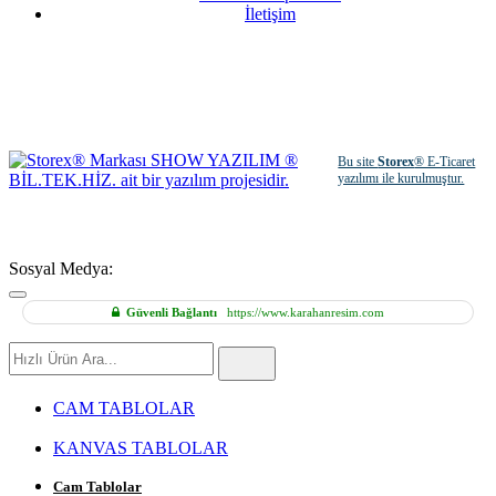
İletişim
Bu site
Storex
® E-Ticaret
yazılımı ile kurulmuştur.
Sosyal Medya:
Güvenli Bağlantı
https://www.karahanresim.com
Hızlı
Ürün
Ara
CAM TABLOLAR
KANVAS TABLOLAR
Cam Tablolar