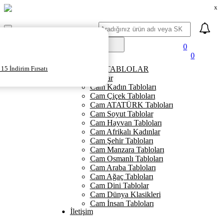
x
Ara
Mobil
Menü
0
0
Ana Sayfa
15 İndirim Fırsatı
KANVAS TABLOLAR
Cam Tablolar
Cam Kadın Tabloları
Cam Çiçek Tabloları
Cam ATATÜRK Tabloları
Cam Soyut Tablolar
Cam Hayvan Tabloları
Cam Afrikalı Kadınlar
Cam Şehir Tabloları
Cam Manzara Tabloları
Cam Osmanlı Tabloları
Cam Araba Tabloları
Cam Ağaç Tabloları
Cam Dini Tablolar
Cam Dünya Klasikleri
Cam İnsan Tabloları
İletişim