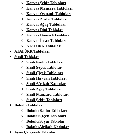
Kanvas Şehir Tabloları
Kanvas Manzara Tabloları
Kanvas Osmanlı Tabloları
Kanvas Araba Tabloları
Kanvas Ağaç Tabloları
Kanvas Dini Tablolar
Kanvas Dünya Klasikleri
Kanvas İnsan Tabloları
ATATÜRK Tabloları
ATATÜRK Tabloları
Simli Tablolar
Simli Kadın Tabloları
Simli Soyut Tablolar
Simli Çiçek Tabloları
Simli Hayvan Tabloları
Simli Afrikalı Kadınlar
Simli Ağaç Tabloları
Simli Manzara Tabloları
Simli Şehir Tabloları
Dokulu Tablolar
Dokulu Kadın Tabloları
Dokulu Çiçek Tabloları
Dokulu Soyut Tablolar
Dokulu Afrikalı Kadınlar
Ayna Çerçeveli Tablolar