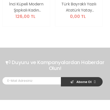
İnci Küpeli Modern
Türk Bayraklı Yazılı
Şapkalı Kadın
Atatürk Yatay
126,00 TL
0,00 TL
Kanvas Tablo
Kanvas Tablo
Duyuru ve Kampanyalardan Haberdar
Olun!
Abone Ol