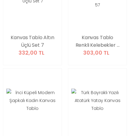
Kanvas Tablo Altın
Kanvas Tablo
Üçlü Set 7
Renkli Kelebekler 3
332,00 TL
303,00 TL
Parça Set 57