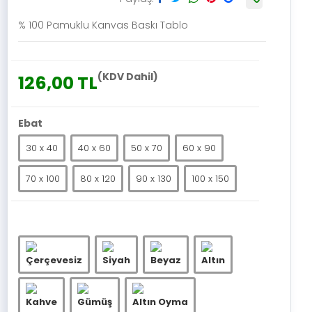
% 100 Pamuklu Kanvas Baskı Tablo
(KDV Dahil)
126,00 TL
Ebat
30 x 40
40 x 60
50 x 70
60 x 90
70 x 100
80 x 120
90 x 130
100 x 150
Çerçevesiz
Siyah
Beyaz
Altın
Kahve
Gümüş
Altın Oyma