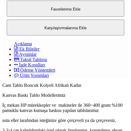
Favorilerime Ekle
Karşılaştırmalarıma Ekle
Açıklama
Ek Bilgiler
Ayrıntılar
Taksit Tablosu
İade Koşulları
Ödeme Yöntemleri
Ürün Yorumları
Cam Tablo Boncuk Kolyeli Afrikalı Kadın
Kanvas Baskı Tablo Modellerimiz
İç mekan HP mürekkepler ve makineler ile 360~400 gram %100
pamuklu kanvas kumaşa baskısı yapılan tablolarımız
usta eller tarafından isteğinize göre çerçeveli ya da çerçevesiz,
2-3-4 cm kalınlığındaki özel olarak fırınlanmış, kurutulmuş ahşap