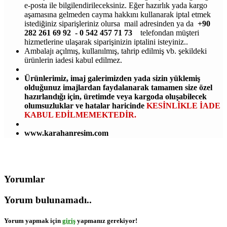
e-posta ile bilgilendirileceksiniz. Eğer hazırlık yada kargo
aşamasına gelmeden cayma hakkını kullanarak iptal etmek
istediğiniz siparişleriniz olursa mail adresinden ya da
+90
282 261 69 92 - 0 542 457 71 73
telefondan müşteri
hizmetlerine ulaşarak siparişinizin iptalini isteyiniz..
Ambalajı açılmış, kullanılmış, tahrip edilmiş vb. şekildeki
ürünlerin iadesi kabul edilmez.
Ürünlerimiz, imaj galerimizden yada sizin yüklemiş
olduğunuz imajlardan faydalanarak tamamen size özel
hazırlandığı için, üretimde veya kargoda oluşabilecek
olumsuzluklar ve hatalar haricinde
KESİNLİKLE İADE
KABUL EDİLMEMEKTEDİR.
www.karahanresim.com
Yorumlar
Yorum bulunamadı..
Yorum yapmak için
giriş
yapmanız gerekiyor!