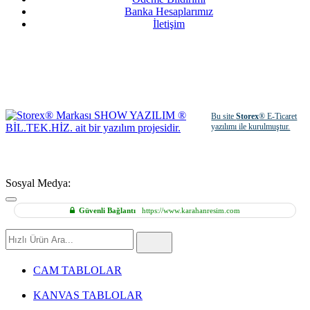
Banka Hesaplarımız
İletişim
Bu site
Storex
® E-Ticaret
yazılımı ile kurulmuştur.
Sosyal Medya:
Güvenli Bağlantı
https://www.karahanresim.com
Hızlı
Ürün
Ara
CAM TABLOLAR
KANVAS TABLOLAR