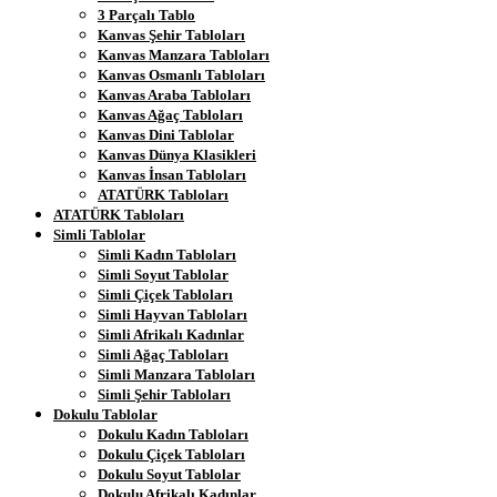
3 Parçalı Tablo
Kanvas Şehir Tabloları
Kanvas Manzara Tabloları
Kanvas Osmanlı Tabloları
Kanvas Araba Tabloları
Kanvas Ağaç Tabloları
Kanvas Dini Tablolar
Kanvas Dünya Klasikleri
Kanvas İnsan Tabloları
ATATÜRK Tabloları
ATATÜRK Tabloları
Simli Tablolar
Simli Kadın Tabloları
Simli Soyut Tablolar
Simli Çiçek Tabloları
Simli Hayvan Tabloları
Simli Afrikalı Kadınlar
Simli Ağaç Tabloları
Simli Manzara Tabloları
Simli Şehir Tabloları
Dokulu Tablolar
Dokulu Kadın Tabloları
Dokulu Çiçek Tabloları
Dokulu Soyut Tablolar
Dokulu Afrikalı Kadınlar