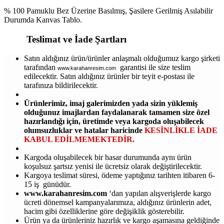
% 100 Pamuklu Bez Üzerine Basılmış, Şasilere Gerilmiş Asılabilir
Durumda Kanvas Tablo.
Teslimat ve İade Şartları
Satın aldığınız ürün/ürünler anlaşmalı olduğumuz kargo şirketi
tarafından
garantisi ile size teslim
www.karahanresim.com
edilecektir. Satın aldığınız ürünler bir teyit e-postası ile
tarafınıza bildirilecektir.
Ürünlerimiz, imaj galerimizden yada sizin yüklemiş
olduğunuz imajlardan faydalanarak tamamen size özel
hazırlandığı için, üretimde veya kargoda oluşabilecek
olumsuzluklar ve hatalar haricinde
KESİNLİKLE İADE
KABUL EDİLMEMEKTEDİR.
Kargoda oluşabilecek bir hasar durumunda aynı ürün
koşulsuz şartsız yenisi ile ücretsiz olarak değiştirilecektir.
Kargoya teslimat süresi, ödeme yaptığınız tarihten itibaren 6-
15 iş günüdür.
www.karahanresim.com
‘dan yapılan alışverişlerde kargo
ücreti dönemsel kampanyalarımıza, aldığınız ürünlerin adet,
hacim gibi özelliklerine göre değişiklik gösterebilir.
Ürün ya da ürünleriniz hazırlık ve kargo aşamasına geldiğinde