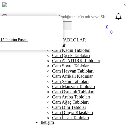
x
Ara
Mobil
Menü
0
0
Ana Sayfa
15 İndirim Fırsatı
KANVAS TABLOLAR
Cam Tablolar
Cam Kadın Tabloları
Cam Çiçek Tabloları
Cam ATATÜRK Tabloları
Cam Soyut Tablolar
Cam Hayvan Tabloları
Cam Afrikalı Kadınlar
Cam Şehir Tabloları
Cam Manzara Tabloları
Cam Osmanlı Tabloları
Cam Araba Tabloları
Cam Ağaç Tabloları
Cam Dini Tablolar
Cam Dünya Klasikleri
Cam İnsan Tabloları
İletişim