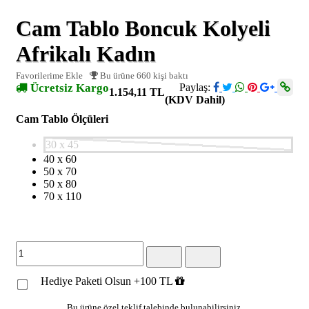
Cam Tablo Boncuk Kolyeli
Afrikalı Kadın
Favorilerime Ekle
Bu ürüne 660 kişi baktı
Ücretsiz Kargo
Paylaş:
1.154,11 TL
(KDV Dahil)
Cam Tablo Ölçüleri
30 x 45
40 x 60
50 x 70
50 x 80
70 x 110
Hediye Paketi Olsun +100 TL
Bu ürüne özel teklif talebinde bulunabilirsiniz.