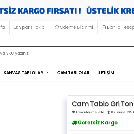
yfa
Sipariş Takibi
Ödeme Bildirimi
Banka Hesap
KANVAS TABLOLAR
CAM TABLOLAR
İLETIŞIM
Cam Tablo Gri Tonl
Favorilerime Ekle
Bu ürüne 735 k
Ücretsiz Kargo