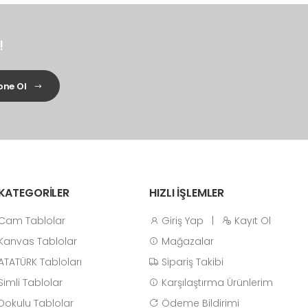
!
ne Ol
KATEGORİLER
HIZLI İŞLEMLER
Cam Tablolar
Giriş Yap
|
Kayıt Ol
Kanvas Tablolar
Mağazalar
ATATÜRK Tabloları
Sipariş Takibi
Simli Tablolar
Karşılaştırma Ürünlerim
Dokulu Tablolar
Ödeme Bildirimi