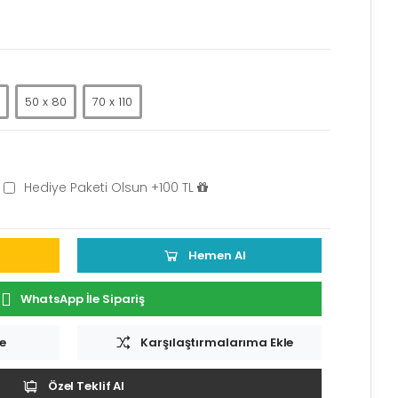
)
50 x 80
70 x 110
Hediye Paketi Olsun +100 TL
Hemen Al
WhatsApp İle Sipariş
le
Karşılaştırmalarıma Ekle
Özel Teklif Al