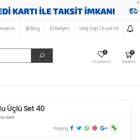
x
larımız
Blog
İletişim
Giriş Yap / Kayıt Ol
0
0
Favorilerim
Sepetim
u Üçlü Set 40
işi baktı
Paylaş: