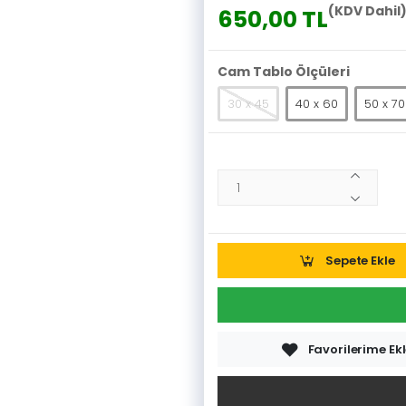
(KDV Dahil
650,00 TL
Cam Tablo Ölçüleri
30 x 45
40 x 60
50 x 70
Sepete Ekle
Favorilerime Ek