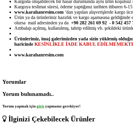
Kargoda oluşabilecek bir hasar durumunda aynı ürün koşulsuz şarts
Kargoya teslimat süresi, ödeme yaptığınız tarihten itibaren 6-1
www.karahanresim.com
‘dan yapılan alışverişlerde kargo ücr
Ürün ya da ürünleriniz hazırlık ve kargo aşamasına geldiğinde e-
olursa mail adresinden ya da
+90 282 261 69 92 - 0 542 45
Ambalajı açılmış, kullanılmış, tahrip edilmiş vb. şekildeki ürünl
Ürünlerimiz, imaj galerimizden yada sizin yüklemiş olduğu
haricinde
KESİNLİKLE İADE KABUL EDİLMEMEKTE
www.karahanresim.com
Yorumlar
Yorum bulunamadı..
Yorum yapmak için
giriş
yapmanız gerekiyor!
İlginizi Çekebilecek Ürünler