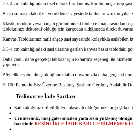
2-3-4 cm kalınlığındaki özel olarak fırınlanmış, kurutulmuş ahşap şasi 
Baskı sonrasındaki özel vernikleme sayesinde tablolarınız uzun yıllar 
Klasik, modern veya parçalı görünümdeki binlerce imaj arasından seçe
tablolarınızı dekoratif olduğu için kargodan aldığınızda direkt duvarını
Kanvas Tablolarımız hafif ahşap şasi sayesinde kolaylıkla asılabilen k
2-3-4 cm kalınlığındaki şasi üzerine gerilen kanvas baskı tablodaki gö
Daha canlı, daha gerçekçi tablolar için kabartma seçeneği ile hizmetini
yapılıyor.
Böylelikle satın almış olduğunuz tablo duvarınızda daha gerçekçi duruy
% 100 Pamuklu Bez Üzerine Basılmış, Şasilere Gerilmiş Asılabilir 
Teslimat ve İade Şartları
Satın aldığınız ürün/ürünler anlaşmalı olduğumuz kargo şirketi 
Ürünlerimiz, imaj galerimizden yada sizin yüklemiş olduğu
haricinde
KESİNLİKLE İADE KABUL EDİLMEMEKTE