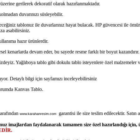
üzerine gerilerek dekoratif olarak hazırlanmaktadır.
solmadan duvarınızı süsleyebilir.
ceğiniz tablonuz ile duvarlarınız hayat bulacak. HP güvencesi ile ömür
za asabilirsiniz.
ullanıma hazır ürünlerdir.
rsel kenarlarda devam eder, bu sayede resme farklı bir boyut kazandırır.
zdeyiz. Yağlıboya tablo gibi dokulu tablo isteyenlere özel malzemeler ve i
or. Detaylı bilgi için sayfamızı inceleyebilirsiniz
Durumda Kanvas Tablo.
tarafından
garantisi ile size teslim edilecektir. Satın al
www.karahanresim.com
nuz imajlardan faydalanarak tamamen size özel hazırlandığı için,
DİR.