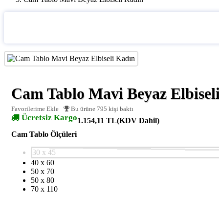
Cam Tablo Mavi Beyaz Elbisel
Favorilerime Ekle
Bu ürüne 795 kişi baktı
Ücretsiz Kargo
1.154,11 TL
(KDV Dahil)
Cam Tablo Ölçüleri
30 x 45
40 x 60
50 x 70
50 x 80
70 x 110