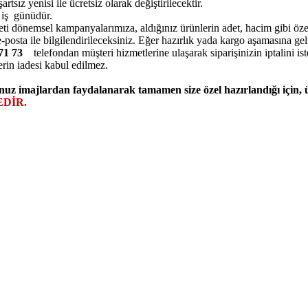
ız yenisi ile ücretsiz olarak değiştirilecektir.
5 iş günüdür.
eti dönemsel kampanyalarımıza, aldığınız ürünlerin adet, hacim gibi özell
posta ile bilgilendirileceksiniz. Eğer hazırlık yada kargo aşamasına ge
7 71 73
telefondan müşteri hizmetlerine ulaşarak siparişinizin iptalini ist
erin iadesi kabul edilmez.
nuz imajlardan faydalanarak tamamen size özel hazırlandığı için,
DİR.