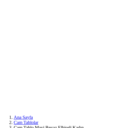
Mobil
Menü
Ana Sayfa
Cam Tablolar
Cam Tablo Mavi Beyaz Elbiseli Kadın