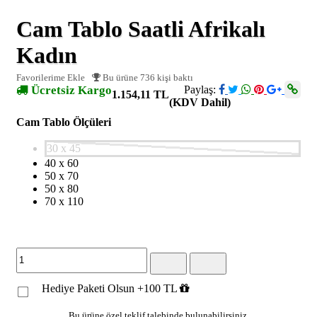
Cam Tablo Saatli Afrikalı
Kadın
Favorilerime Ekle
Bu ürüne 736 kişi baktı
Ücretsiz Kargo
Paylaş:
1.154,11 TL
(KDV Dahil)
Cam Tablo Ölçüleri
30 x 45
40 x 60
50 x 70
50 x 80
70 x 110
Hediye Paketi Olsun +100 TL
Bu ürüne özel teklif talebinde bulunabilirsiniz.