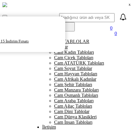
x
Ara
Mobil
Menü
0
0
Ana Sayfa
15 İndirim Fırsatı
KANVAS TABLOLAR
Cam Tablolar
Cam Kadın Tabloları
Cam Çiçek Tabloları
Cam ATATÜRK Tabloları
Cam Soyut Tablolar
Cam Hayvan Tabloları
Cam Afrikalı Kadınlar
Cam Şehir Tabloları
Cam Manzara Tabloları
Cam Osmanlı Tabloları
Cam Araba Tabloları
Cam Ağaç Tabloları
Cam Dini Tablolar
Cam Dünya Klasikleri
Cam İnsan Tabloları
İletişim