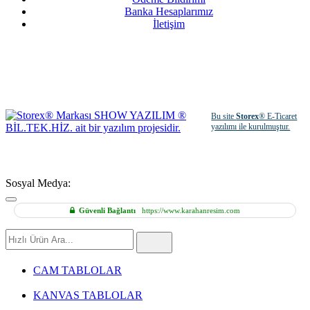
Banka Hesaplarımız
İletişim
Bu site
Storex
® E-Ticaret
yazılımı ile kurulmuştur.
Sosyal Medya:
Güvenli Bağlantı
https://www.karahanresim.com
Hızlı
Ürün
Ara
CAM TABLOLAR
KANVAS TABLOLAR