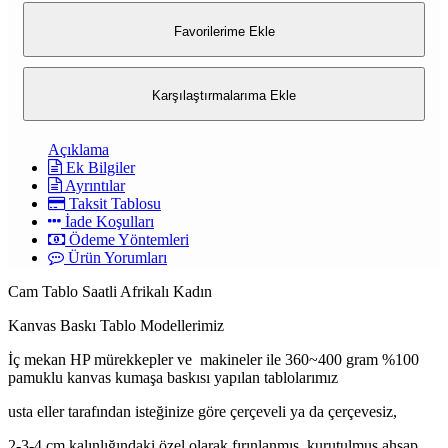
Favorilerime Ekle
Karşılaştırmalarıma Ekle
Açıklama
Ek Bilgiler
Ayrıntılar
Taksit Tablosu
İade Koşulları
Ödeme Yöntemleri
Ürün Yorumları
Cam Tablo Saatli Afrikalı Kadın
Kanvas Baskı Tablo Modellerimiz
İç mekan HP mürekkepler ve makineler ile 360~400 gram %100
pamuklu kanvas kumaşa baskısı yapılan tablolarımız
usta eller tarafından isteğinize göre çerçeveli ya da çerçevesiz,
2-3-4 cm kalınlığındaki özel olarak fırınlanmış, kurutulmuş ahşap