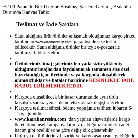
% 100 Pamuklu Bez Üzerine Basılmış, Şasilere Gerilmiş Asılabilir
Durumda Kanvas Tablo.
Teslimat ve İade Şartları
Satın aldığınız ürün/ürünler anlaşmalı olduğumuz kargo şirketi
tarafından
garantisi ile size teslim
www.karahanresim.com
edilecektir. Satın aldığınız ürünler bir teyit e-postası ile
tarafınıza bildirilecektir.
Ürünlerimiz, imaj galerimizden yada sizin yüklemiş
olduğunuz imajlardan faydalanarak tamamen size özel
hazırlandığı için, üretimde veya kargoda oluşabilecek
olumsuzluklar ve hatalar haricinde
KESİNLİKLE İADE
KABUL EDİLMEMEKTEDİR.
Kargoda oluşabilecek bir hasar durumunda aynı ürün
koşulsuz şartsız yenisi ile ücretsiz olarak değiştirilecektir.
Kargoya teslimat süresi, ödeme yaptığınız tarihten itibaren 6-
15 iş günüdür.
www.karahanresim.com
‘dan yapılan alışverişlerde kargo
ücreti dönemsel kampanyalarımıza, aldığınız ürünlerin adet,
hacim gibi özelliklerine göre değişiklik gösterebilir.
Ürün ya da ürünleriniz hazırlık ve kargo aşamasına geldiğinde