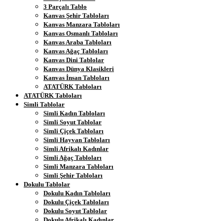
3 Parçalı Tablo
Kanvas Şehir Tabloları
Kanvas Manzara Tabloları
Kanvas Osmanlı Tabloları
Kanvas Araba Tabloları
Kanvas Ağaç Tabloları
Kanvas Dini Tablolar
Kanvas Dünya Klasikleri
Kanvas İnsan Tabloları
ATATÜRK Tabloları
ATATÜRK Tabloları
Simli Tablolar
Simli Kadın Tabloları
Simli Soyut Tablolar
Simli Çiçek Tabloları
Simli Hayvan Tabloları
Simli Afrikalı Kadınlar
Simli Ağaç Tabloları
Simli Manzara Tabloları
Simli Şehir Tabloları
Dokulu Tablolar
Dokulu Kadın Tabloları
Dokulu Çiçek Tabloları
Dokulu Soyut Tablolar
Dokulu Afrikalı Kadınlar