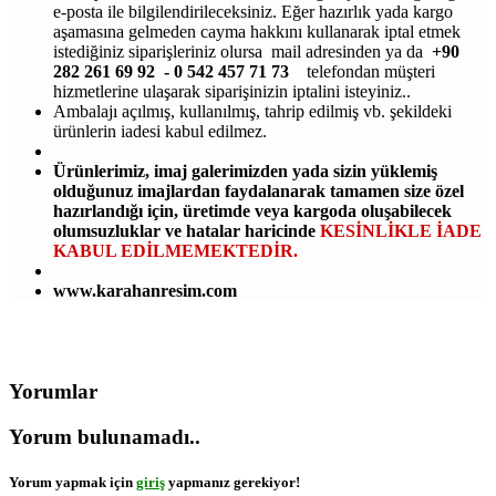
e-posta ile bilgilendirileceksiniz. Eğer hazırlık yada kargo
aşamasına gelmeden cayma hakkını kullanarak iptal etmek
istediğiniz siparişleriniz olursa mail adresinden ya da
+90
282 261 69 92 - 0 542 457 71 73
telefondan müşteri
hizmetlerine ulaşarak siparişinizin iptalini isteyiniz..
Ambalajı açılmış, kullanılmış, tahrip edilmiş vb. şekildeki
ürünlerin iadesi kabul edilmez.
Ürünlerimiz, imaj galerimizden yada sizin yüklemiş
olduğunuz imajlardan faydalanarak tamamen size özel
hazırlandığı için, üretimde veya kargoda oluşabilecek
olumsuzluklar ve hatalar haricinde
KESİNLİKLE İADE
KABUL EDİLMEMEKTEDİR.
www.karahanresim.com
Yorumlar
Yorum bulunamadı..
Yorum yapmak için
giriş
yapmanız gerekiyor!