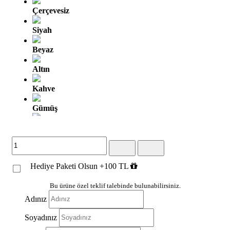
Çerçevesiz
Siyah
Beyaz
Altın
Kahve
Gümüş
Altın Oyma
Gümüş Oyma
Hediye Paketi Olsun +100 TL
Kahve Altın
Gümüş Siyah
Bu ürüne özel teklif talebinde bulunabilirsiniz.
Adınız
Beyaz Altın
Soyadınız
Beyaz Gümüş