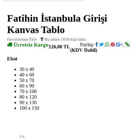
Fatihin İstanbula Girişi
Kanvas Tablo
Favorilerime Ekle
Bu ürüne 1616 kişi baktı
Ücretsiz Kargo
Paylaş:
126,00 TL
(KDV Dahil)
Ebat
30 x 40
40 x 60
50 x 70
60 x 90
70 x 100
80 x 120
90 x 130
100 x 150