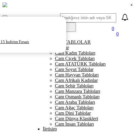
x
Ara
Mobil
Menü
0
0
Ana Sayfa
15 İndirim Fırsatı
KANVAS TABLOLAR
Cam Tablolar
Cam Kadın Tabloları
Cam Çiçek Tabloları
Cam ATATÜRK Tabloları
Cam Soyut Tablolar
Cam Hayvan Tabloları
Cam Afrikalı Kadınlar
Cam Şehir Tabloları
Cam Manzara Tabloları
Cam Osmanlı Tabloları
Cam Araba Tabloları
Cam Ağaç Tabloları
Cam Dini Tablolar
Cam Dünya Klasikleri
Cam İnsan Tabloları
İletişim