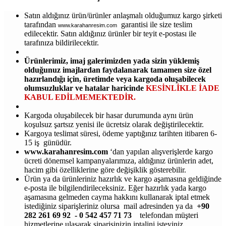
Satın aldığınız ürün/ürünler anlaşmalı olduğumuz kargo şirketi
tarafından
garantisi ile size teslim
www.karahanresim.com
edilecektir. Satın aldığınız ürünler bir teyit e-postası ile
tarafınıza bildirilecektir.
Ürünlerimiz, imaj galerimizden yada sizin yüklemiş
olduğunuz imajlardan faydalanarak tamamen size özel
hazırlandığı için, üretimde veya kargoda oluşabilecek
olumsuzluklar ve hatalar haricinde
KESİNLİKLE İADE
KABUL EDİLMEMEKTEDİR.
Kargoda oluşabilecek bir hasar durumunda aynı ürün
koşulsuz şartsız yenisi ile ücretsiz olarak değiştirilecektir.
Kargoya teslimat süresi, ödeme yaptığınız tarihten itibaren 6-
15 iş günüdür.
www.karahanresim.com
‘dan yapılan alışverişlerde kargo
ücreti dönemsel kampanyalarımıza, aldığınız ürünlerin adet,
hacim gibi özelliklerine göre değişiklik gösterebilir.
Ürün ya da ürünleriniz hazırlık ve kargo aşamasına geldiğinde
e-posta ile bilgilendirileceksiniz. Eğer hazırlık yada kargo
aşamasına gelmeden cayma hakkını kullanarak iptal etmek
istediğiniz siparişleriniz olursa mail adresinden ya da
+90
282 261 69 92 - 0 542 457 71 73
telefondan müşteri
hizmetlerine ulaşarak siparişinizin iptalini isteyiniz..