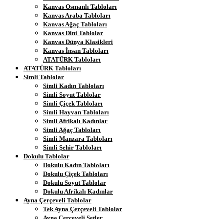
Kanvas Osmanlı Tabloları
Kanvas Araba Tabloları
Kanvas Ağaç Tabloları
Kanvas Dini Tablolar
Kanvas Dünya Klasikleri
Kanvas İnsan Tabloları
ATATÜRK Tabloları
ATATÜRK Tabloları
Simli Tablolar
Simli Kadın Tabloları
Simli Soyut Tablolar
Simli Çiçek Tabloları
Simli Hayvan Tabloları
Simli Afrikalı Kadınlar
Simli Ağaç Tabloları
Simli Manzara Tabloları
Simli Şehir Tabloları
Dokulu Tablolar
Dokulu Kadın Tabloları
Dokulu Çiçek Tabloları
Dokulu Soyut Tablolar
Dokulu Afrikalı Kadınlar
Ayna Çerçeveli Tablolar
Tek Ayna Çerçeveli Tablolar
Ayna Çerçeveli Setler