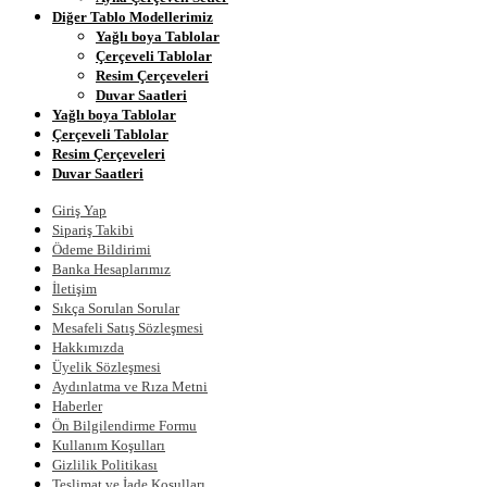
Diğer Tablo Modellerimiz
Yağlı boya Tablolar
Çerçeveli Tablolar
Resim Çerçeveleri
Duvar Saatleri
Yağlı boya Tablolar
Çerçeveli Tablolar
Resim Çerçeveleri
Duvar Saatleri
Giriş Yap
Sipariş Takibi
Ödeme Bildirimi
Banka Hesaplarımız
İletişim
Sıkça Sorulan Sorular
Mesafeli Satış Sözleşmesi
Hakkımızda
Üyelik Sözleşmesi
Aydınlatma ve Rıza Metni
Haberler
Ön Bilgilendirme Formu
Kullanım Koşulları
Gizlilik Politikası
Teslimat ve İade Koşulları