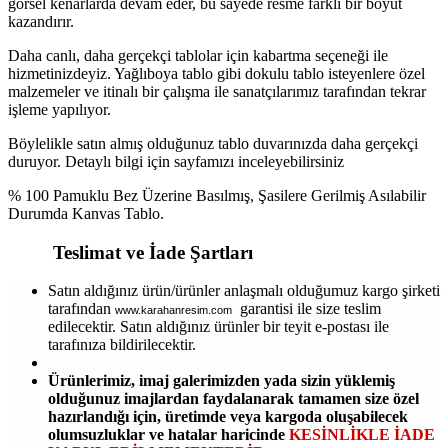
görsel kenarlarda devam eder, bu sayede resme farklı bir boyut
kazandırır.
Daha canlı, daha gerçekçi tablolar için kabartma seçeneği ile
hizmetinizdeyiz. Yağlıboya tablo gibi dokulu tablo isteyenlere özel
malzemeler ve itinalı bir çalışma ile sanatçılarımız tarafından tekrar
işleme yapılıyor.
Böylelikle satın almış olduğunuz tablo duvarınızda daha gerçekçi
duruyor. Detaylı bilgi için sayfamızı inceleyebilirsiniz
% 100 Pamuklu Bez Üzerine Basılmış, Şasilere Gerilmiş Asılabilir
Durumda Kanvas Tablo.
Teslimat ve İade Şartları
Satın aldığınız ürün/ürünler anlaşmalı olduğumuz kargo şirketi
tarafından
garantisi ile size teslim
www.karahanresim.com
edilecektir. Satın aldığınız ürünler bir teyit e-postası ile
tarafınıza bildirilecektir.
Ürünlerimiz, imaj galerimizden yada sizin yüklemiş
olduğunuz imajlardan faydalanarak tamamen size özel
hazırlandığı için, üretimde veya kargoda oluşabilecek
olumsuzluklar ve hatalar haricinde
KESİNLİKLE İADE