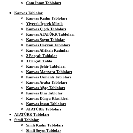
Cam İnsan Tabloları
Kanvas Tablolar
Kanvas Kadın Tabloları
Yiyecek İçecek Müzik
Kanvas Çiçek Tabloları
Kanvas ATATÜRK Tabloları
Kanvas Soyut Tablolar
Kanvas Hayvan Tabloları
Kanvas Afrikalı Kadınlar
2 Parçalı Tablolar
3 Parçalı Tablo
Kanvas Şehir Tabloları
Kanvas Manzara Tabloları
Kanvas Osmanlı Tabloları
Kanvas Araba Tabloları
Kanvas Ağaç Tabloları
Kanvas Dini Tablolar
Kanvas Dünya Klasikleri
Kanvas İnsan Tabloları
ATATÜRK Tabloları
ATATÜRK Tabloları
Simli Tablolar
Simli Kadın Tabloları
Simli Soyut Tablolar