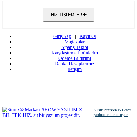
HIZLI İŞLEMLER
Giriş Yap
|
Kayıt Ol
Mağazalar
Sipariş Takibi
Karşılaştırma Ürünlerim
Ödeme Bildirimi
Banka Hesaplarımız
İletişim
Bu site
Storex
® E-Ticaret
yazılımı ile kurulmuştur.