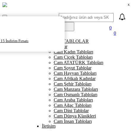
x
Ara
Mobil
Menü
0
0
Ana Sayfa
15 İndirim Fırsatı
KANVAS TABLOLAR
Cam Tablolar
Cam Kadın Tabloları
Cam Çiçek Tabloları
Cam ATATÜRK Tabloları
Cam Soyut Tablolar
Cam Hayvan Tabloları
Cam Afrikalı Kadınlar
Cam Şehir Tabloları
Cam Manzara Tabloları
Cam Osmanlı Tabloları
Cam Araba Tabloları
Cam Ağaç Tabloları
Cam Dini Tablolar
Cam Dünya Klasikleri
Cam İnsan Tabloları
İletişim