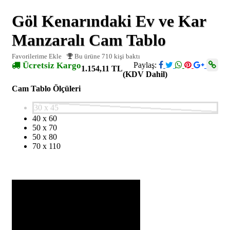
Göl Kenarındaki Ev ve Kar
Manzaralı Cam Tablo
Favorilerime Ekle
Bu ürüne 710 kişi baktı
Ücretsiz Kargo
Paylaş:
1.154,11 TL
(KDV Dahil)
Cam Tablo Ölçüleri
30 x 45
40 x 60
50 x 70
50 x 80
70 x 110