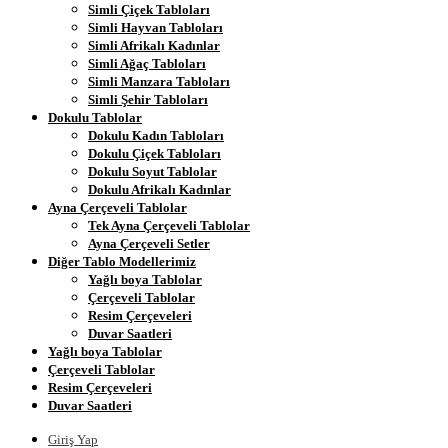
Simli Çiçek Tabloları
Simli Hayvan Tabloları
Simli Afrikalı Kadınlar
Simli Ağaç Tabloları
Simli Manzara Tabloları
Simli Şehir Tabloları
Dokulu Tablolar
Dokulu Kadın Tabloları
Dokulu Çiçek Tabloları
Dokulu Soyut Tablolar
Dokulu Afrikalı Kadınlar
Ayna Çerçeveli Tablolar
Tek Ayna Çerçeveli Tablolar
Ayna Çerçeveli Setler
Diğer Tablo Modellerimiz
Yağlı boya Tablolar
Çerçeveli Tablolar
Resim Çerçeveleri
Duvar Saatleri
Yağlı boya Tablolar
Çerçeveli Tablolar
Resim Çerçeveleri
Duvar Saatleri
Giriş Yap