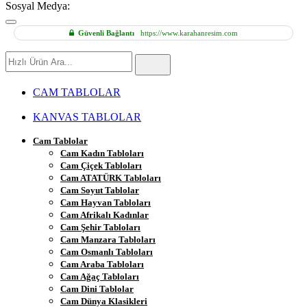
Sosyal Medya:
Güvenli Bağlantı
https://www.karahanresim.com
Hızlı
Ürün
Ara
CAM TABLOLAR
KANVAS TABLOLAR
Cam Tablolar
Cam Kadın Tabloları
Cam Çiçek Tabloları
Cam ATATÜRK Tabloları
Cam Soyut Tablolar
Cam Hayvan Tabloları
Cam Afrikalı Kadınlar
Cam Şehir Tabloları
Cam Manzara Tabloları
Cam Osmanlı Tabloları
Cam Araba Tabloları
Cam Ağaç Tabloları
Cam Dini Tablolar
Cam Dünya Klasikleri