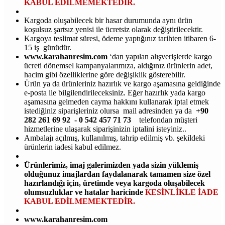
KABUL EDİLMEMEKTEDİR.
Kargoda oluşabilecek bir hasar durumunda aynı ürün
koşulsuz şartsız yenisi ile ücretsiz olarak değiştirilecektir.
Kargoya teslimat süresi, ödeme yaptığınız tarihten itibaren 6-
15 iş günüdür.
www.karahanresim.com
‘dan yapılan alışverişlerde kargo
ücreti dönemsel kampanyalarımıza, aldığınız ürünlerin adet,
hacim gibi özelliklerine göre değişiklik gösterebilir.
Ürün ya da ürünleriniz hazırlık ve kargo aşamasına geldiğinde
e-posta ile bilgilendirileceksiniz. Eğer hazırlık yada kargo
aşamasına gelmeden cayma hakkını kullanarak iptal etmek
istediğiniz siparişleriniz olursa mail adresinden ya da
+90
282 261 69 92 - 0 542 457 71 73
telefondan müşteri
hizmetlerine ulaşarak siparişinizin iptalini isteyiniz..
Ambalajı açılmış, kullanılmış, tahrip edilmiş vb. şekildeki
ürünlerin iadesi kabul edilmez.
Ürünlerimiz, imaj galerimizden yada sizin yüklemiş
olduğunuz imajlardan faydalanarak tamamen size özel
hazırlandığı için, üretimde veya kargoda oluşabilecek
olumsuzluklar ve hatalar haricinde
KESİNLİKLE İADE
KABUL EDİLMEMEKTEDİR.
www.karahanresim.com