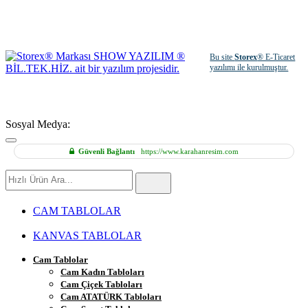
Bu site
Storex
® E-Ticaret
yazılımı ile kurulmuştur.
Sosyal Medya:
Güvenli Bağlantı
https://www.karahanresim.com
Hızlı
Ürün
Ara
CAM TABLOLAR
KANVAS TABLOLAR
Cam Tablolar
Cam Kadın Tabloları
Cam Çiçek Tabloları
Cam ATATÜRK Tabloları