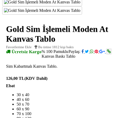
Gold Sim İşlemeli Moden At
Kanvas Tablo
Favorilerime Ekle
Bu ürüne 1812 kişi baktı
Ücretsiz Kargo
% 100 Pamuklu
Paylaş:
Kanvas Baskı Tablo
Sim Kabartmalı Kanvas Tablo.
126,00 TL
(KDV Dahil)
Ebat
30 x 40
40 x 60
50 x 70
60 x 90
70 x 100