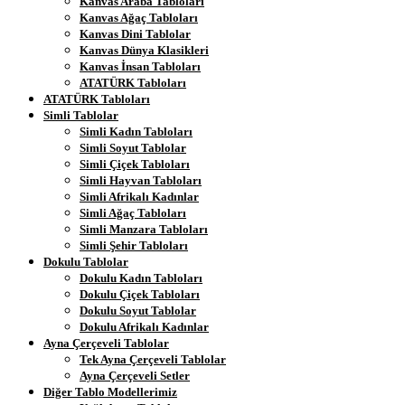
Kanvas Araba Tabloları
Kanvas Ağaç Tabloları
Kanvas Dini Tablolar
Kanvas Dünya Klasikleri
Kanvas İnsan Tabloları
ATATÜRK Tabloları
ATATÜRK Tabloları
Simli Tablolar
Simli Kadın Tabloları
Simli Soyut Tablolar
Simli Çiçek Tabloları
Simli Hayvan Tabloları
Simli Afrikalı Kadınlar
Simli Ağaç Tabloları
Simli Manzara Tabloları
Simli Şehir Tabloları
Dokulu Tablolar
Dokulu Kadın Tabloları
Dokulu Çiçek Tabloları
Dokulu Soyut Tablolar
Dokulu Afrikalı Kadınlar
Ayna Çerçeveli Tablolar
Tek Ayna Çerçeveli Tablolar
Ayna Çerçeveli Setler
Diğer Tablo Modellerimiz