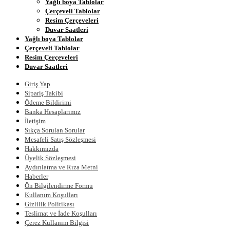
Yağlı boya Tablolar
Çerçeveli Tablolar
Resim Çerçeveleri
Duvar Saatleri
Yağlı boya Tablolar
Çerçeveli Tablolar
Resim Çerçeveleri
Duvar Saatleri
Giriş Yap
Sipariş Takibi
Ödeme Bildirimi
Banka Hesaplarımız
İletişim
Sıkça Sorulan Sorular
Mesafeli Satış Sözleşmesi
Hakkımızda
Üyelik Sözleşmesi
Aydınlatma ve Rıza Metni
Haberler
Ön Bilgilendirme Formu
Kullanım Koşulları
Gizlilik Politikası
Teslimat ve İade Koşulları
Çerez Kullanım Bilgisi