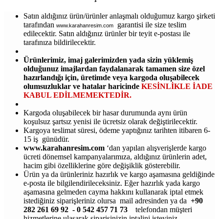
Satın aldığınız ürün/ürünler anlaşmalı olduğumuz kargo şirketi
tarafından
garantisi ile size teslim
www.karahanresim.com
edilecektir. Satın aldığınız ürünler bir teyit e-postası ile
tarafınıza bildirilecektir.
Ürünlerimiz, imaj galerimizden yada sizin yüklemiş
olduğunuz imajlardan faydalanarak tamamen size özel
hazırlandığı için, üretimde veya kargoda oluşabilecek
olumsuzluklar ve hatalar haricinde
KESİNLİKLE İADE
KABUL EDİLMEMEKTEDİR.
Kargoda oluşabilecek bir hasar durumunda aynı ürün
koşulsuz şartsız yenisi ile ücretsiz olarak değiştirilecektir.
Kargoya teslimat süresi, ödeme yaptığınız tarihten itibaren 6-
15 iş günüdür.
www.karahanresim.com
‘dan yapılan alışverişlerde kargo
ücreti dönemsel kampanyalarımıza, aldığınız ürünlerin adet,
hacim gibi özelliklerine göre değişiklik gösterebilir.
Ürün ya da ürünleriniz hazırlık ve kargo aşamasına geldiğinde
e-posta ile bilgilendirileceksiniz. Eğer hazırlık yada kargo
aşamasına gelmeden cayma hakkını kullanarak iptal etmek
istediğiniz siparişleriniz olursa mail adresinden ya da
+90
282 261 69 92 - 0 542 457 71 73
telefondan müşteri
hizmetlerine ulaşarak siparişinizin iptalini isteyiniz..