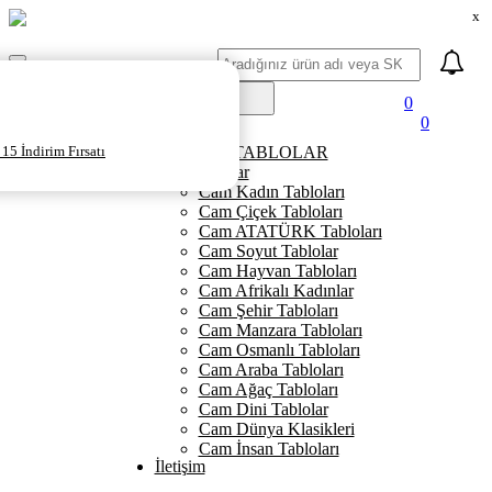
x
Ara
Mobil
Menü
0
0
Ana Sayfa
15 İndirim Fırsatı
KANVAS TABLOLAR
Cam Tablolar
Cam Kadın Tabloları
Cam Çiçek Tabloları
Cam ATATÜRK Tabloları
Cam Soyut Tablolar
Cam Hayvan Tabloları
Cam Afrikalı Kadınlar
Cam Şehir Tabloları
Cam Manzara Tabloları
Cam Osmanlı Tabloları
Cam Araba Tabloları
Cam Ağaç Tabloları
Cam Dini Tablolar
Cam Dünya Klasikleri
Cam İnsan Tabloları
İletişim