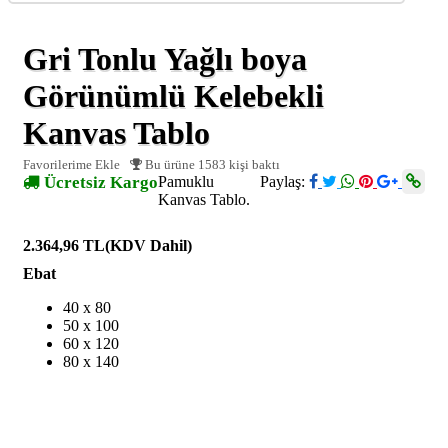
Gri Tonlu Yağlı boya
Görünümlü Kelebekli
Kanvas Tablo
Favorilerime Ekle
Bu ürüne 1583 kişi baktı
Ücretsiz Kargo
Pamuklu
Paylaş:
Kanvas Tablo.
2.364,96 TL
(KDV Dahil)
Ebat
40 x 80
50 x 100
60 x 120
80 x 140