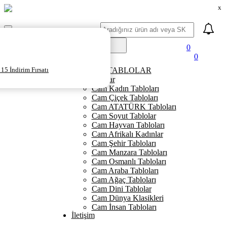
x
Ara
Mobil
Menü
0
0
Ana Sayfa
15 İndirim Fırsatı
KANVAS TABLOLAR
Cam Tablolar
Cam Kadın Tabloları
Cam Çiçek Tabloları
Cam ATATÜRK Tabloları
Cam Soyut Tablolar
Cam Hayvan Tabloları
Cam Afrikalı Kadınlar
Cam Şehir Tabloları
Cam Manzara Tabloları
Cam Osmanlı Tabloları
Cam Araba Tabloları
Cam Ağaç Tabloları
Cam Dini Tablolar
Cam Dünya Klasikleri
Cam İnsan Tabloları
İletişim