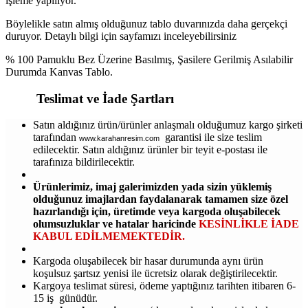
işleme yapılıyor.
Böylelikle satın almış olduğunuz tablo duvarınızda daha gerçekçi
duruyor. Detaylı bilgi için sayfamızı inceleyebilirsiniz
% 100 Pamuklu Bez Üzerine Basılmış, Şasilere Gerilmiş Asılabilir
Durumda Kanvas Tablo.
Teslimat ve İade Şartları
Satın aldığınız ürün/ürünler anlaşmalı olduğumuz kargo şirketi
tarafından
garantisi ile size teslim
www.karahanresim.com
edilecektir. Satın aldığınız ürünler bir teyit e-postası ile
tarafınıza bildirilecektir.
Ürünlerimiz, imaj galerimizden yada sizin yüklemiş
olduğunuz imajlardan faydalanarak tamamen size özel
hazırlandığı için, üretimde veya kargoda oluşabilecek
olumsuzluklar ve hatalar haricinde
KESİNLİKLE İADE
KABUL EDİLMEMEKTEDİR.
Kargoda oluşabilecek bir hasar durumunda aynı ürün
koşulsuz şartsız yenisi ile ücretsiz olarak değiştirilecektir.
Kargoya teslimat süresi, ödeme yaptığınız tarihten itibaren 6-
15 iş günüdür.