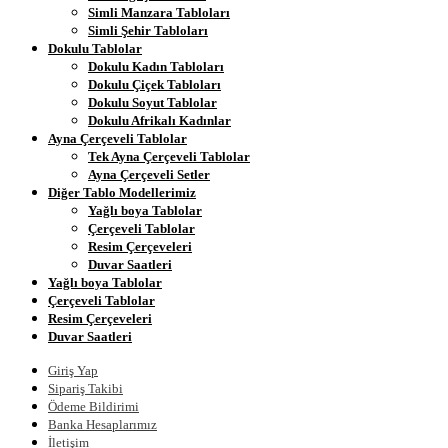
Simli Manzara Tabloları
Simli Şehir Tabloları
Dokulu Tablolar
Dokulu Kadın Tabloları
Dokulu Çiçek Tabloları
Dokulu Soyut Tablolar
Dokulu Afrikalı Kadınlar
Ayna Çerçeveli Tablolar
Tek Ayna Çerçeveli Tablolar
Ayna Çerçeveli Setler
Diğer Tablo Modellerimiz
Yağlı boya Tablolar
Çerçeveli Tablolar
Resim Çerçeveleri
Duvar Saatleri
Yağlı boya Tablolar
Çerçeveli Tablolar
Resim Çerçeveleri
Duvar Saatleri
Giriş Yap
Sipariş Takibi
Ödeme Bildirimi
Banka Hesaplarımız
İletişim