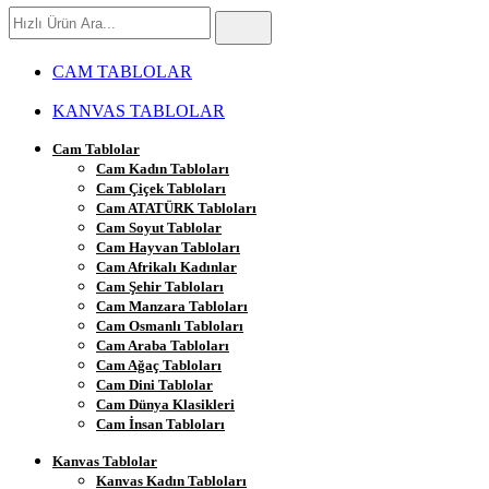
Hızlı
Ürün
Ara
CAM TABLOLAR
KANVAS TABLOLAR
Cam Tablolar
Cam Kadın Tabloları
Cam Çiçek Tabloları
Cam ATATÜRK Tabloları
Cam Soyut Tablolar
Cam Hayvan Tabloları
Cam Afrikalı Kadınlar
Cam Şehir Tabloları
Cam Manzara Tabloları
Cam Osmanlı Tabloları
Cam Araba Tabloları
Cam Ağaç Tabloları
Cam Dini Tablolar
Cam Dünya Klasikleri
Cam İnsan Tabloları
Kanvas Tablolar
Kanvas Kadın Tabloları