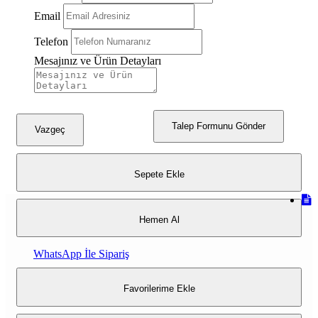
Beyaz Gümüş
Email
Düz Kahve
Telefon
Düz Siyah
Mesajınız ve Ürün Detayları
Düz Beyaz
Düz Altın
Talep Formunu Gönder
Vazgeç
Düz Gümüş
Sepete Ekle
Hemen Al
WhatsApp İle Sipariş
Favorilerime Ekle