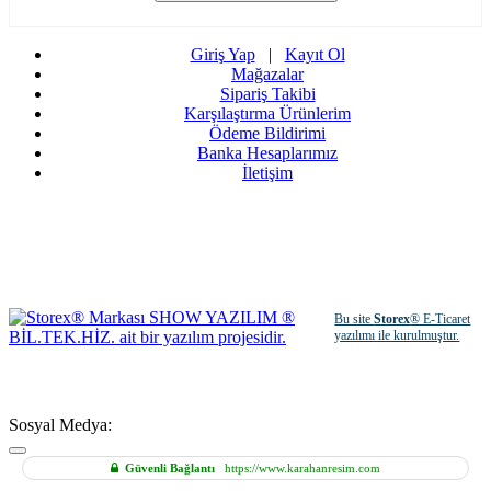
Giriş Yap
|
Kayıt Ol
Mağazalar
Sipariş Takibi
Karşılaştırma Ürünlerim
Ödeme Bildirimi
Banka Hesaplarımız
İletişim
Bu site
Storex
® E-Ticaret
yazılımı ile kurulmuştur.
Sosyal Medya:
Güvenli Bağlantı
https://www.karahanresim.com