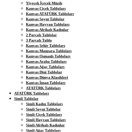
Yiyecek İçecek Müzik
Kanvas Çiçek Tabloları
Kanvas ATATÜRK Tabloları
Kanvas Soyut Tablolar
Kanvas Hayvan Tabloları
Kanvas Afrikalı Kadınlar
2 Parçalı Tablolar
3 Parçalı Tablo
Kanvas Şehir Tabloları
Kanvas Manzara Tabloları
Kanvas Osmanlı Tabloları
Kanvas Araba Tabloları
Kanvas Ağaç Tabloları
Kanvas Dini Tablolar
Kanvas Dünya Klasikleri
Kanvas İnsan Tabloları
ATATÜRK Tabloları
ATATÜRK Tabloları
Simli Tablolar
Simli Kadın Tabloları
Simli Soyut Tablolar
Simli Çiçek Tabloları
Simli Hayvan Tabloları
Simli Afrikalı Kadınlar
Simli Ağaç Tabloları