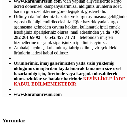
www.karahanresim.com
‘dan yapılan alışverişlerde kargo
ücreti dönemsel kampanyalarımıza, aldığınız ürünlerin adet,
hacim gibi özelliklerine göre değişiklik gösterebilir.
Ürün ya da ürünleriniz hazırlık ve kargo aşamasına geldiğinde
e-posta ile bilgilendirileceksiniz. Eğer hazırlık yada kargo
aşamasına gelmeden cayma hakkını kullanarak iptal etmek
istediğiniz siparişleriniz olursa mail adresinden ya da
+90
282 261 69 92 - 0 542 457 71 73
telefondan müşteri
hizmetlerine ulaşarak siparişinizin iptalini isteyiniz..
Ambalajı açılmış, kullanılmış, tahrip edilmiş vb. şekildeki
ürünlerin iadesi kabul edilmez.
Ürünlerimiz, imaj galerimizden yada sizin yüklemiş
olduğunuz imajlardan faydalanarak tamamen size özel
hazırlandığı için, üretimde veya kargoda oluşabilecek
olumsuzluklar ve hatalar haricinde
KESİNLİKLE İADE
KABUL EDİLMEMEKTEDİR.
www.karahanresim.com
Yorumlar