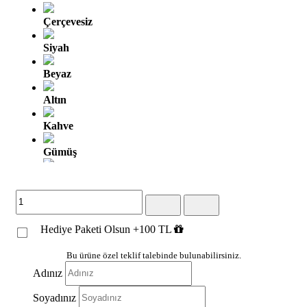
Çerçevesiz
Siyah
Beyaz
Altın
Kahve
Gümüş
Altın Oyma
Gümüş Oyma
Hediye Paketi Olsun +100 TL
Kahve Altın
Gümüş Siyah
Bu ürüne özel teklif talebinde bulunabilirsiniz.
Adınız
Beyaz Altın
Soyadınız