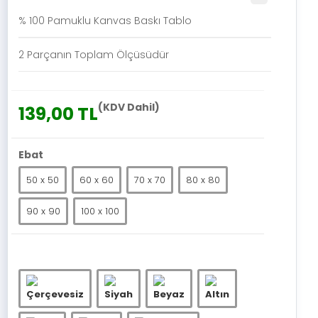
% 100 Pamuklu Kanvas Baskı Tablo
2 Parçanın Toplam Ölçüsüdür
(KDV Dahil)
139,00 TL
Ebat
50 x 50
60 x 60
70 x 70
80 x 80
90 x 90
100 x 100
Çerçevesiz
Siyah
Beyaz
Altın