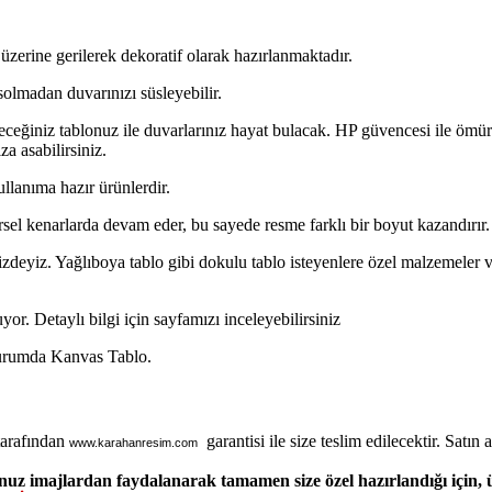
üzerine gerilerek dekoratif olarak hazırlanmaktadır.
solmadan duvarınızı süsleyebilir.
ceğiniz tablonuz ile duvarlarınız hayat bulacak. HP güvencesi ile ömür
za asabilirsiniz.
ullanıma hazır ürünlerdir.
rsel kenarlarda devam eder, bu sayede resme farklı bir boyut kazandırır.
zdeyiz. Yağlıboya tablo gibi dokulu tablo isteyenlere özel malzemeler ve i
or. Detaylı bilgi için sayfamızı inceleyebilirsiniz
Durumda Kanvas Tablo.
tarafından
garantisi ile size teslim edilecektir. Satın al
www.karahanresim.com
nuz imajlardan faydalanarak tamamen size özel hazırlandığı için,