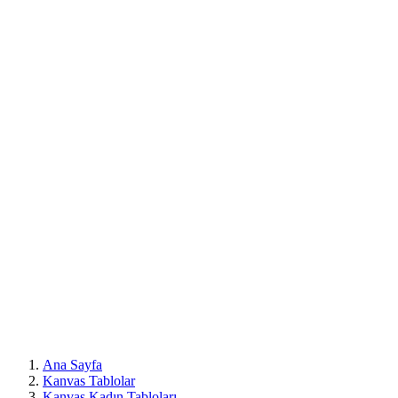
Mobil
Menü
Ana Sayfa
Kanvas Tablolar
Kanvas Kadın Tabloları