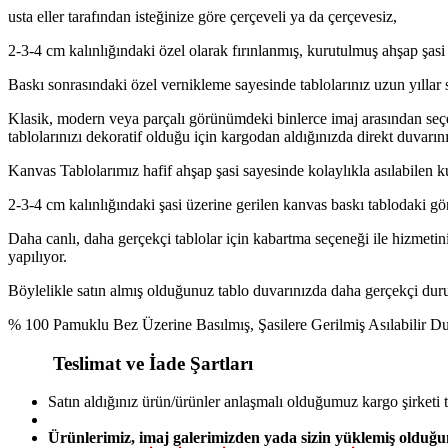
usta eller tarafından isteğinize göre çerçeveli ya da çerçevesiz,
2-3-4 cm kalınlığındaki özel olarak fırınlanmış, kurutulmuş ahşap şasi 
Baskı sonrasındaki özel vernikleme sayesinde tablolarınız uzun yıllar 
Klasik, modern veya parçalı görünümdeki binlerce imaj arasından seçe
tablolarınızı dekoratif olduğu için kargodan aldığınızda direkt duvarını
Kanvas Tablolarımız hafif ahşap şasi sayesinde kolaylıkla asılabilen k
2-3-4 cm kalınlığındaki şasi üzerine gerilen kanvas baskı tablodaki gö
Daha canlı, daha gerçekçi tablolar için kabartma seçeneği ile hizmetini
yapılıyor.
Böylelikle satın almış olduğunuz tablo duvarınızda daha gerçekçi duruy
% 100 Pamuklu Bez Üzerine Basılmış, Şasilere Gerilmiş Asılabilir 
Teslimat ve İade Şartları
Satın aldığınız ürün/ürünler anlaşmalı olduğumuz kargo şirketi 
Ürünlerimiz, imaj galerimizden yada sizin yüklemiş olduğu