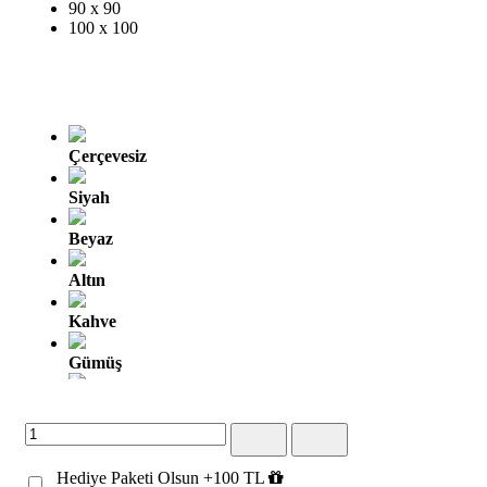
90 x 90
100 x 100
Çerçevesiz
Siyah
Beyaz
Altın
Kahve
Gümüş
Altın Oyma
Gümüş Oyma
Hediye Paketi Olsun +100 TL
Kahve Altın