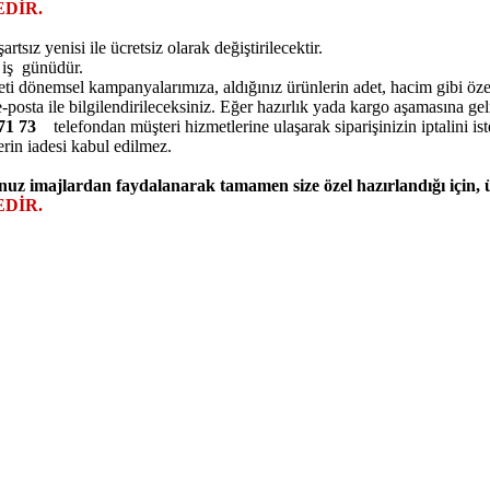
DİR.
ız yenisi ile ücretsiz olarak değiştirilecektir.
5 iş günüdür.
eti dönemsel kampanyalarımıza, aldığınız ürünlerin adet, hacim gibi özell
posta ile bilgilendirileceksiniz. Eğer hazırlık yada kargo aşamasına ge
7 71 73
telefondan müşteri hizmetlerine ulaşarak siparişinizin iptalini ist
erin iadesi kabul edilmez.
nuz imajlardan faydalanarak tamamen size özel hazırlandığı için,
DİR.