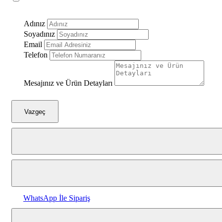
Gümüş Siyah
Adınız
Soyadınız
Beyaz Altın
Email
Telefon
Beyaz Gümüş
Düz Kahve
Mesajınız ve Ürün Detayları
Düz Siyah
Vazgeç
Düz Beyaz
Düz Altın
Düz Gümüş
Ayna Çerçeveli
WhatsApp İle Sipariş