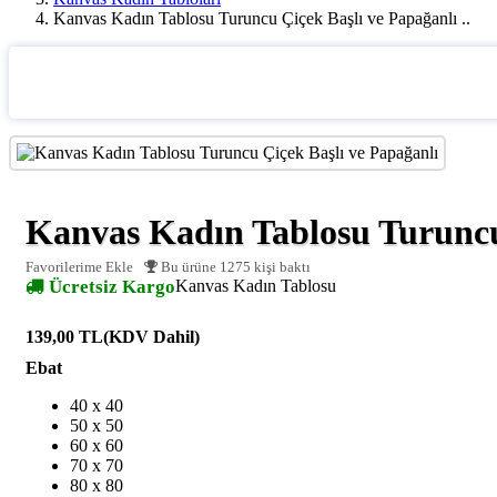
Kanvas Kadın Tablosu Turuncu Çiçek Başlı ve Papağanlı ..
Kanvas Kadın Tablosu Turuncu
Favorilerime Ekle
Bu ürüne 1275 kişi baktı
Ücretsiz Kargo
Kanvas Kadın Tablosu
139,00 TL
(KDV Dahil)
Ebat
40 x 40
50 x 50
60 x 60
70 x 70
80 x 80