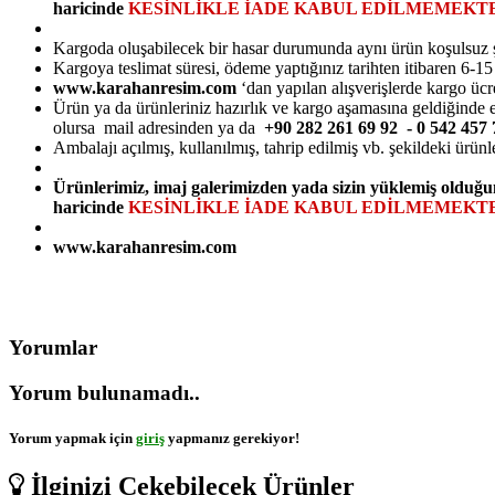
haricinde
KESİNLİKLE İADE KABUL EDİLMEMEKTE
Kargoda oluşabilecek bir hasar durumunda aynı ürün koşulsuz şarts
Kargoya teslimat süresi, ödeme yaptığınız tarihten itibaren 6-1
www.karahanresim.com
‘dan yapılan alışverişlerde kargo ücr
Ürün ya da ürünleriniz hazırlık ve kargo aşamasına geldiğinde e-
olursa mail adresinden ya da
+90 282 261 69 92 - 0 542 45
Ambalajı açılmış, kullanılmış, tahrip edilmiş vb. şekildeki ürünl
Ürünlerimiz, imaj galerimizden yada sizin yüklemiş olduğu
haricinde
KESİNLİKLE İADE KABUL EDİLMEMEKTE
www.karahanresim.com
Yorumlar
Yorum bulunamadı..
Yorum yapmak için
giriş
yapmanız gerekiyor!
İlginizi Çekebilecek Ürünler