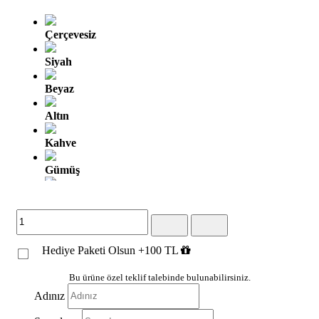
Çerçevesiz
Siyah
Beyaz
Altın
Kahve
Gümüş
Altın Oyma
Gümüş Oyma
Hediye Paketi Olsun +100 TL
Kahve Altın
Gümüş Siyah
Bu ürüne özel teklif talebinde bulunabilirsiniz.
Adınız
Beyaz Altın