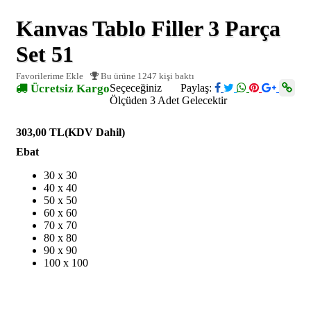
Kanvas Tablo Filler 3 Parça
Set 51
Favorilerime Ekle
Bu ürüne 1247 kişi baktı
Ücretsiz Kargo
Seçeceğiniz
Paylaş:
Ölçüden 3 Adet Gelecektir
303,00 TL
(KDV Dahil)
Ebat
30 x 30
40 x 40
50 x 50
60 x 60
70 x 70
80 x 80
90 x 90
100 x 100