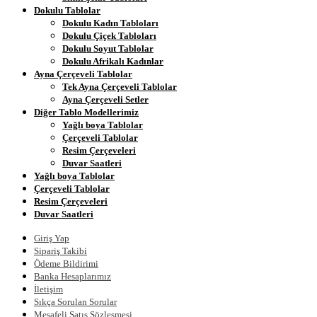
Dokulu Tablolar
Dokulu Kadın Tabloları
Dokulu Çiçek Tabloları
Dokulu Soyut Tablolar
Dokulu Afrikalı Kadınlar
Ayna Çerçeveli Tablolar
Tek Ayna Çerçeveli Tablolar
Ayna Çerçeveli Setler
Diğer Tablo Modellerimiz
Yağlı boya Tablolar
Çerçeveli Tablolar
Resim Çerçeveleri
Duvar Saatleri
Yağlı boya Tablolar
Çerçeveli Tablolar
Resim Çerçeveleri
Duvar Saatleri
Giriş Yap
Sipariş Takibi
Ödeme Bildirimi
Banka Hesaplarımız
İletişim
Sıkça Sorulan Sorular
Mesafeli Satış Sözleşmesi