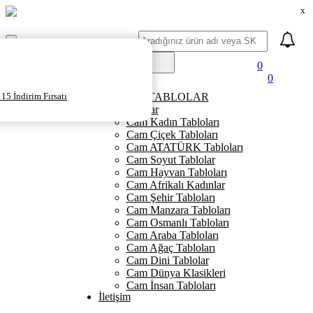
x
Ara
Mobil
Menü
0
0
Ana Sayfa
15 İndirim Fırsatı
KANVAS TABLOLAR
Cam Tablolar
Cam Kadın Tabloları
Cam Çiçek Tabloları
Cam ATATÜRK Tabloları
Cam Soyut Tablolar
Cam Hayvan Tabloları
Cam Afrikalı Kadınlar
Cam Şehir Tabloları
Cam Manzara Tabloları
Cam Osmanlı Tabloları
Cam Araba Tabloları
Cam Ağaç Tabloları
Cam Dini Tablolar
Cam Dünya Klasikleri
Cam İnsan Tabloları
İletişim