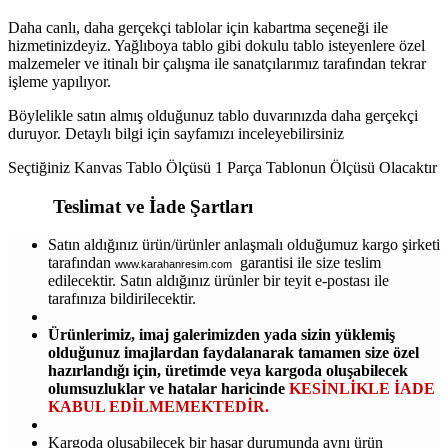
Daha canlı, daha gerçekçi tablolar için kabartma seçeneği ile
hizmetinizdeyiz. Yağlıboya tablo gibi dokulu tablo isteyenlere özel
malzemeler ve itinalı bir çalışma ile sanatçılarımız tarafından tekrar
işleme yapılıyor.
Böylelikle satın almış olduğunuz tablo duvarınızda daha gerçekçi
duruyor. Detaylı bilgi için sayfamızı inceleyebilirsiniz
Seçtiğiniz Kanvas Tablo Ölçüsü 1 Parça Tablonun Ölçüsü Olacaktır
Teslimat ve İade Şartları
Satın aldığınız ürün/ürünler anlaşmalı olduğumuz kargo şirketi
tarafından
garantisi ile size teslim
www.karahanresim.com
edilecektir. Satın aldığınız ürünler bir teyit e-postası ile
tarafınıza bildirilecektir.
Ürünlerimiz, imaj galerimizden yada sizin yüklemiş
olduğunuz imajlardan faydalanarak tamamen size özel
hazırlandığı için, üretimde veya kargoda oluşabilecek
olumsuzluklar ve hatalar haricinde
KESİNLİKLE İADE
KABUL EDİLMEMEKTEDİR.
Kargoda oluşabilecek bir hasar durumunda aynı ürün