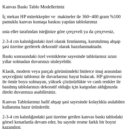
Kanvas Baskı Tablo Modellerimiz
İç mekan HP mürekkepler ve makineler ile 360~400 gram %100
pamuklu kanvas kumaşa baskısı yapılan tablolarımız
usta eller tarafından isteğinize göre çerçeveli ya da çerçevesiz,
2-3-4 cm kalınlığındaki özel olarak fırınlanmış, kurutulmuş ahşap
şasi üzerine gerilerek dekoratif olarak hazırlanmaktadır.
Baskı sonrasındaki özel vernikleme sayesinde tablolarınız uzun
yıllar solmadan duvarınızı süsleyebilir.
Klasik, modern veya parçalı görünümdeki binlerce imaj arasından
seçeceğiniz tablonuz ile duvarlarınız hayat bulacak. HP güvencesi
ile ömür boyu solmayan, yüksek çözünürlükte ve canlı renkler ile
basılmış tablolarınızı dekoratif olduğu için kargodan aldığınızda
direkt duvarınıza asabilirsiniz.
Kanvas Tablolarımız hafif ahşap şasi sayesinde kolaylıkla asılabilen
kullanıma hazır ürünlerdir.
2-3-4 cm kalınlığındaki şasi üzerine gerilen kanvas baskı tablodaki
görsel kenarlarda devam eder, bu sayede resme farklı bir boyut
kazandırır.