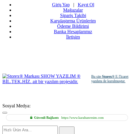
Giriş Yap
|
Kayıt Ol
Mağazalar
Sipariş Takibi
Karşılaştırma Ürünlerim
Ödeme Bildirimi
Banka Hesaplarımız
İletişim
Bu site
Storex
® E-Ticaret
yazılımı ile kurulmuştur.
Sosyal Medya:
Güvenli Bağlantı
https://www.karahanresim.com
Hızlı
Ürün