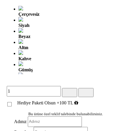
Çerçevesiz
Siyah
Beyaz
Altın
Kahve
Gümüş
Altın Oyma
Gümüş Oyma
Hediye Paketi Olsun +100 TL
Kahve Altın
Gümüş Siyah
Bu ürüne özel teklif talebinde bulunabilirsiniz.
Adınız
Beyaz Altın