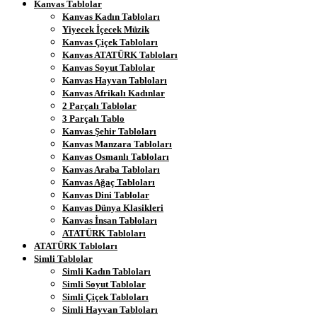
Kanvas Tablolar
Kanvas Kadın Tabloları
Yiyecek İçecek Müzik
Kanvas Çiçek Tabloları
Kanvas ATATÜRK Tabloları
Kanvas Soyut Tablolar
Kanvas Hayvan Tabloları
Kanvas Afrikalı Kadınlar
2 Parçalı Tablolar
3 Parçalı Tablo
Kanvas Şehir Tabloları
Kanvas Manzara Tabloları
Kanvas Osmanlı Tabloları
Kanvas Araba Tabloları
Kanvas Ağaç Tabloları
Kanvas Dini Tablolar
Kanvas Dünya Klasikleri
Kanvas İnsan Tabloları
ATATÜRK Tabloları
ATATÜRK Tabloları
Simli Tablolar
Simli Kadın Tabloları
Simli Soyut Tablolar
Simli Çiçek Tabloları
Simli Hayvan Tabloları