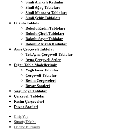
Simli Afrikalı Kadınlar
Simli Ağaç Tabloları
Simli Manzara Tabloları
Simli Şehir Tabloları
Dokulu Tablolar
Dokulu Kadın Tabloları
Dokulu Çiçek Tabloları
Dokulu Soyut Tablolar
Dokulu Afrikalı Kadınlar
Ayna Çerçeveli Tablolar
Tek Ayna Çerçeveli Tablolar
Ayna Çerçeveli Setler
Diğer Tablo Modellerimiz
Yağlı boya Tablolar
Çerçeveli Tablolar
Resim Çerçeveleri
Duvar Saatleri
Yağlı boya Tablolar
Çerçeveli Tablolar
Resim Çerçeveleri
Duvar Saatleri
Giriş Yap
Sipariş Takibi
Ödeme Bildirimi