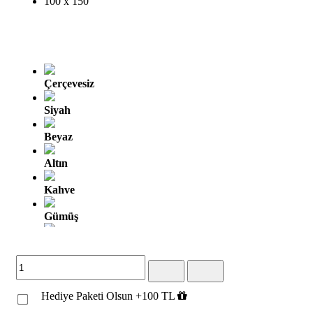
100 x 150
Çerçevesiz
Siyah
Beyaz
Altın
Kahve
Gümüş
Altın Oyma
Gümüş Oyma
Hediye Paketi Olsun +100 TL
Kahve Altın