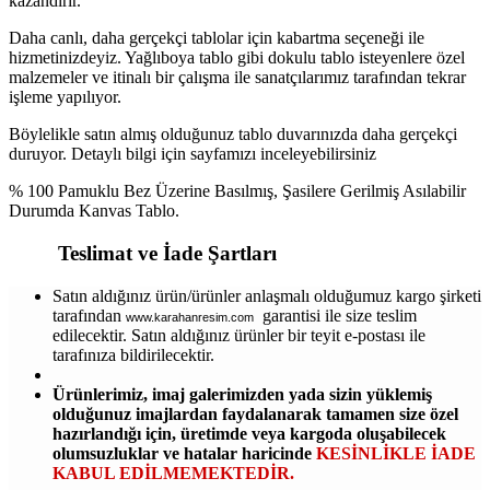
kazandırır.
Daha canlı, daha gerçekçi tablolar için kabartma seçeneği ile
hizmetinizdeyiz. Yağlıboya tablo gibi dokulu tablo isteyenlere özel
malzemeler ve itinalı bir çalışma ile sanatçılarımız tarafından tekrar
işleme yapılıyor.
Böylelikle satın almış olduğunuz tablo duvarınızda daha gerçekçi
duruyor. Detaylı bilgi için sayfamızı inceleyebilirsiniz
% 100 Pamuklu Bez Üzerine Basılmış, Şasilere Gerilmiş Asılabilir
Durumda Kanvas Tablo.
Teslimat ve İade Şartları
Satın aldığınız ürün/ürünler anlaşmalı olduğumuz kargo şirketi
tarafından
garantisi ile size teslim
www.karahanresim.com
edilecektir. Satın aldığınız ürünler bir teyit e-postası ile
tarafınıza bildirilecektir.
Ürünlerimiz, imaj galerimizden yada sizin yüklemiş
olduğunuz imajlardan faydalanarak tamamen size özel
hazırlandığı için, üretimde veya kargoda oluşabilecek
olumsuzluklar ve hatalar haricinde
KESİNLİKLE İADE
KABUL EDİLMEMEKTEDİR.