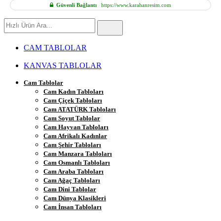
Güvenli Bağlantı
https://www.karahanresim.com
Hızlı
Ürün
Ara
CAM TABLOLAR
KANVAS TABLOLAR
Cam Tablolar
Cam Kadın Tabloları
Cam Çiçek Tabloları
Cam ATATÜRK Tabloları
Cam Soyut Tablolar
Cam Hayvan Tabloları
Cam Afrikalı Kadınlar
Cam Şehir Tabloları
Cam Manzara Tabloları
Cam Osmanlı Tabloları
Cam Araba Tabloları
Cam Ağaç Tabloları
Cam Dini Tablolar
Cam Dünya Klasikleri
Cam İnsan Tabloları