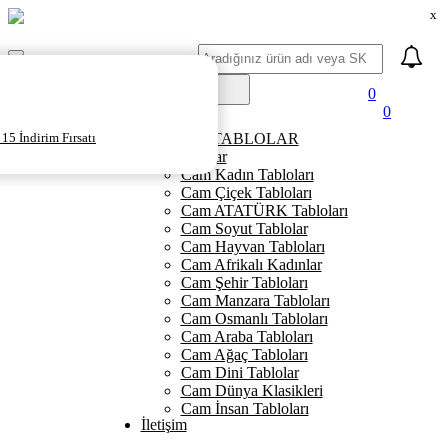
x
Ara
Mobil
Menü
0
0
Ana Sayfa
15 İndirim Fırsatı
KANVAS TABLOLAR
Cam Tablolar
Cam Kadın Tabloları
Cam Çiçek Tabloları
Cam ATATÜRK Tabloları
Cam Soyut Tablolar
Cam Hayvan Tabloları
Cam Afrikalı Kadınlar
Cam Şehir Tabloları
Cam Manzara Tabloları
Cam Osmanlı Tabloları
Cam Araba Tabloları
Cam Ağaç Tabloları
Cam Dini Tablolar
Cam Dünya Klasikleri
Cam İnsan Tabloları
İletişim