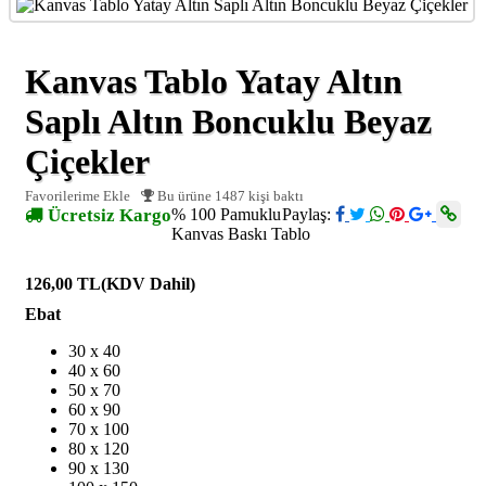
Kanvas Tablo Yatay Altın
Saplı Altın Boncuklu Beyaz
Çiçekler
Favorilerime Ekle
Bu ürüne 1487 kişi baktı
Ücretsiz Kargo
% 100 Pamuklu
Paylaş:
Kanvas Baskı Tablo
126,00 TL
(KDV Dahil)
Ebat
30 x 40
40 x 60
50 x 70
60 x 90
70 x 100
80 x 120
90 x 130