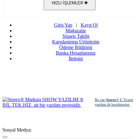
HIZLI İŞLEMLER
Giriş Yap
|
Kayıt Ol
Mağazalar
Sipariş Takibi
Karşılaştırma Ürünlerim
Ödeme Bildirimi
Banka Hesaplarımız
İletişim
Bu site
Storex
® E-Ticaret
yazılımı ile kurulmuştur.
Sosyal Medya: