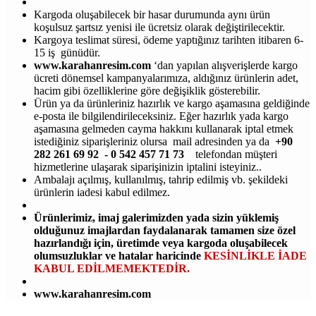
Kargoda oluşabilecek bir hasar durumunda aynı ürün
koşulsuz şartsız yenisi ile ücretsiz olarak değiştirilecektir.
Kargoya teslimat süresi, ödeme yaptığınız tarihten itibaren 6-
15 iş günüdür.
www.karahanresim.com
‘dan yapılan alışverişlerde kargo
ücreti dönemsel kampanyalarımıza, aldığınız ürünlerin adet,
hacim gibi özelliklerine göre değişiklik gösterebilir.
Ürün ya da ürünleriniz hazırlık ve kargo aşamasına geldiğinde
e-posta ile bilgilendirileceksiniz. Eğer hazırlık yada kargo
aşamasına gelmeden cayma hakkını kullanarak iptal etmek
istediğiniz siparişleriniz olursa mail adresinden ya da
+90
282 261 69 92 - 0 542 457 71 73
telefondan müşteri
hizmetlerine ulaşarak siparişinizin iptalini isteyiniz..
Ambalajı açılmış, kullanılmış, tahrip edilmiş vb. şekildeki
ürünlerin iadesi kabul edilmez.
Ürünlerimiz, imaj galerimizden yada sizin yüklemiş
olduğunuz imajlardan faydalanarak tamamen size özel
hazırlandığı için, üretimde veya kargoda oluşabilecek
olumsuzluklar ve hatalar haricinde
KESİNLİKLE İADE
KABUL EDİLMEMEKTEDİR.
www.karahanresim.com