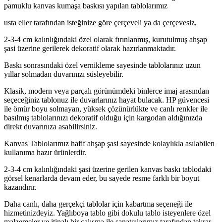
pamuklu kanvas kumaşa baskısı yapılan tablolarımız
usta eller tarafından isteğinize göre çerçeveli ya da çerçevesiz,
2-3-4 cm kalınlığındaki özel olarak fırınlanmış, kurutulmuş ahşap
şasi üzerine gerilerek dekoratif olarak hazırlanmaktadır.
Baskı sonrasındaki özel vernikleme sayesinde tablolarınız uzun
yıllar solmadan duvarınızı süsleyebilir.
Klasik, modern veya parçalı görünümdeki binlerce imaj arasından
seçeceğiniz tablonuz ile duvarlarınız hayat bulacak. HP güvencesi
ile ömür boyu solmayan, yüksek çözünürlükte ve canlı renkler ile
basılmış tablolarınızı dekoratif olduğu için kargodan aldığınızda
direkt duvarınıza asabilirsiniz.
Kanvas Tablolarımız hafif ahşap şasi sayesinde kolaylıkla asılabilen
kullanıma hazır ürünlerdir.
2-3-4 cm kalınlığındaki şasi üzerine gerilen kanvas baskı tablodaki
görsel kenarlarda devam eder, bu sayede resme farklı bir boyut
kazandırır.
Daha canlı, daha gerçekçi tablolar için kabartma seçeneği ile
hizmetinizdeyiz. Yağlıboya tablo gibi dokulu tablo isteyenlere özel
malzemeler ve itinalı bir çalışma ile sanatçılarımız tarafından tekrar