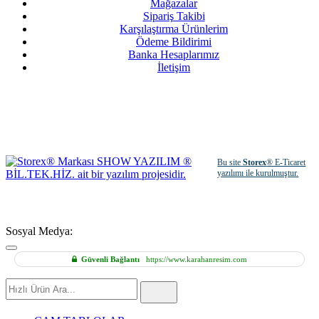
Mağazalar
Sipariş Takibi
Karşılaştırma Ürünlerim
Ödeme Bildirimi
Banka Hesaplarımız
İletişim
Bu site
Storex
® E-Ticaret
yazılımı ile kurulmuştur.
Sosyal Medya:
Güvenli Bağlantı
https://www.karahanresim.com
Hızlı
Ürün
Ara