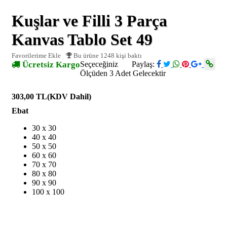
Kuşlar ve Filli 3 Parça
Kanvas Tablo Set 49
Favorilerime Ekle
Bu ürüne 1248 kişi baktı
Ücretsiz Kargo
Seçeceğiniz
Paylaş:
Ölçüden 3 Adet Gelecektir
303,00 TL
(KDV Dahil)
Ebat
30 x 30
40 x 40
50 x 50
60 x 60
70 x 70
80 x 80
90 x 90
100 x 100