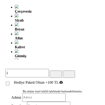
Çerçevesiz
Siyah
Beyaz
Altın
Kahve
Gümüş
Altın Oyma
Gümüş Oyma
Hediye Paketi Olsun +100 TL
Kahve Altın
Gümüş Siyah
Bu ürüne özel teklif talebinde bulunabilirsiniz.
Adınız
Beyaz Altın