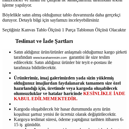
işleme yapılıyor.
Böylelikle satın almış olduğunuz tablo duvarınızda daha gerçekçi
duruyor. Detaylı bilgi için sayfamızı inceleyebilirsiniz
Seçtiğiniz Kanvas Tablo Ölçüsü 1 Parça Tablonun Ölçüsü Olacaktır
Teslimat ve İade Şartları
Satın aldığınız ürün/ürünler anlaşmalı olduğumuz kargo şirketi
tarafından
garantisi ile size teslim
www.karahanresim.com
edilecektir. Satın aldığınız ürünler bir teyit e-postası ile
tarafınıza bildirilecektir.
Ürünlerimiz, imaj galerimizden yada sizin yüklemiş
olduğunuz imajlardan faydalanarak tamamen size özel
hazırlandığı için, üretimde veya kargoda oluşabilecek
olumsuzluklar ve hatalar haricinde
KESİNLİKLE İADE
KABUL EDİLMEMEKTEDİR.
Kargoda oluşabilecek bir hasar durumunda aynı ürün
koşulsuz şartsız yenisi ile ücretsiz olarak değiştirilecektir.
Kargoya teslimat süresi, ödeme yaptığınız tarihten itibaren 6-
15 iş günüdür.