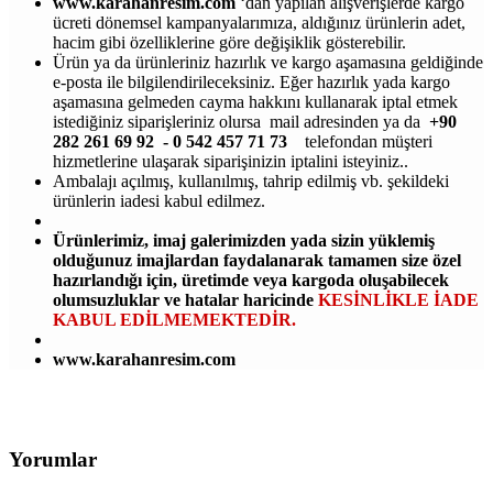
www.karahanresim.com
‘dan yapılan alışverişlerde kargo
ücreti dönemsel kampanyalarımıza, aldığınız ürünlerin adet,
hacim gibi özelliklerine göre değişiklik gösterebilir.
Ürün ya da ürünleriniz hazırlık ve kargo aşamasına geldiğinde
e-posta ile bilgilendirileceksiniz. Eğer hazırlık yada kargo
aşamasına gelmeden cayma hakkını kullanarak iptal etmek
istediğiniz siparişleriniz olursa mail adresinden ya da
+90
282 261 69 92 - 0 542 457 71 73
telefondan müşteri
hizmetlerine ulaşarak siparişinizin iptalini isteyiniz..
Ambalajı açılmış, kullanılmış, tahrip edilmiş vb. şekildeki
ürünlerin iadesi kabul edilmez.
Ürünlerimiz, imaj galerimizden yada sizin yüklemiş
olduğunuz imajlardan faydalanarak tamamen size özel
hazırlandığı için, üretimde veya kargoda oluşabilecek
olumsuzluklar ve hatalar haricinde
KESİNLİKLE İADE
KABUL EDİLMEMEKTEDİR.
www.karahanresim.com
Yorumlar