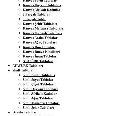
Kanvas Soyut Tablolar
Kanvas Hayvan Tabloları
Kanvas Afrikalı Kadınlar
2 Parçalı Tablolar
3 Parçalı Tablo
Kanvas Şehir Tabloları
Kanvas Manzara Tabloları
Kanvas Osmanlı Tabloları
Kanvas Araba Tabloları
Kanvas Ağaç Tabloları
Kanvas Dini Tablolar
Kanvas Dünya Klasikleri
Kanvas İnsan Tabloları
ATATÜRK Tabloları
ATATÜRK Tabloları
Simli Tablolar
Simli Kadın Tabloları
Simli Soyut Tablolar
Simli Çiçek Tabloları
Simli Hayvan Tabloları
Simli Afrikalı Kadınlar
Simli Ağaç Tabloları
Simli Manzara Tabloları
Simli Şehir Tabloları
Dokulu Tablolar