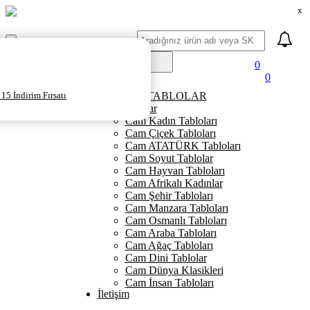
x
Ara
Mobil
Menü
0
0
Ana Sayfa
15 İndirim Fırsatı
KANVAS TABLOLAR
Cam Tablolar
Cam Kadın Tabloları
Cam Çiçek Tabloları
Cam ATATÜRK Tabloları
Cam Soyut Tablolar
Cam Hayvan Tabloları
Cam Afrikalı Kadınlar
Cam Şehir Tabloları
Cam Manzara Tabloları
Cam Osmanlı Tabloları
Cam Araba Tabloları
Cam Ağaç Tabloları
Cam Dini Tablolar
Cam Dünya Klasikleri
Cam İnsan Tabloları
İletişim