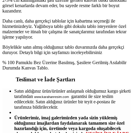
2-3-4 cm kalınlığındaki şasi üzerine gerilen kanvas baskı tablodaki
görsel kenarlarda devam eder, bu sayede resme farklı bir boyut
kazandırır.
Daha canlı, daha gerçekçi tablolar için kabartma seçeneği ile
hizmetinizdeyiz. Yağlıboya tablo gibi dokulu tablo isteyenlere özel
malzemeler ve itinalı bir çalışma ile sanatçılarımız tarafından tekrar
işleme yapılıyor.
Böylelikle satın almış olduğunuz tablo duvarınızda daha gerçekçi
duruyor. Detaylı bilgi için sayfamızı inceleyebilirsiniz
% 100 Pamuklu Bez Üzerine Basılmış, Şasilere Gerilmiş Asılabilir
Durumda Kanvas Tablo.
Teslimat ve İade Şartları
Satın aldığınız ürün/ürünler anlaşmalı olduğumuz kargo şirketi
tarafından
garantisi ile size teslim
www.karahanresim.com
edilecektir. Satın aldığınız ürünler bir teyit e-postası ile
tarafınıza bildirilecektir.
Ürünlerimiz, imaj galerimizden yada sizin yüklemiş
olduğunuz imajlardan faydalanarak tamamen size özel
hazırlandığı için, üretimde veya kargoda oluşabilecek