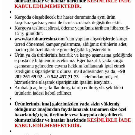
olumsuzluklar ve hatalar haricinde
KESİNLİKLE İADE
KABUL EDİLMEMEKTEDİR.
Kargoda oluşabilecek bir hasar durumunda aynı ürün
koşulsuz şartsız yenisi ile ücretsiz olarak değiştirilecektir.
Kargoya teslimat süresi, ödeme yaptığınız tarihten itibaren 6-
15 iş günüdür.
www.karahanresim.com
‘dan yapılan alışverişlerde kargo
ücreti dönemsel kampanyalarımıza, aldığınız ürünlerin adet,
hacim gibi özelliklerine göre değişiklik gösterebilir.
Ürün ya da ürünleriniz hazırlık ve kargo aşamasına geldiğinde
e-posta ile bilgilendirileceksiniz. Eğer hazırlık yada kargo
aşamasına gelmeden cayma hakkını kullanarak iptal etmek
istediğiniz siparişleriniz olursa mail adresinden ya da
+90
282 261 69 92 - 0 542 457 71 73
telefondan müşteri
hizmetlerine ulaşarak siparişinizin iptalini isteyiniz..
Ambalajı açılmış, kullanılmış, tahrip edilmiş vb. şekildeki
ürünlerin iadesi kabul edilmez.
Ürünlerimiz, imaj galerimizden yada sizin yüklemiş
olduğunuz imajlardan faydalanarak tamamen size özel
hazırlandığı için, üretimde veya kargoda oluşabilecek
olumsuzluklar ve hatalar haricinde
KESİNLİKLE İADE
KABUL EDİLMEMEKTEDİR.