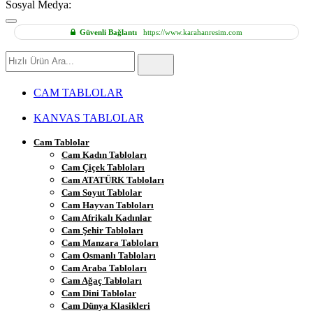
Sosyal Medya:
Güvenli Bağlantı
https://www.karahanresim.com
Hızlı
Ürün
Ara
CAM TABLOLAR
KANVAS TABLOLAR
Cam Tablolar
Cam Kadın Tabloları
Cam Çiçek Tabloları
Cam ATATÜRK Tabloları
Cam Soyut Tablolar
Cam Hayvan Tabloları
Cam Afrikalı Kadınlar
Cam Şehir Tabloları
Cam Manzara Tabloları
Cam Osmanlı Tabloları
Cam Araba Tabloları
Cam Ağaç Tabloları
Cam Dini Tablolar
Cam Dünya Klasikleri