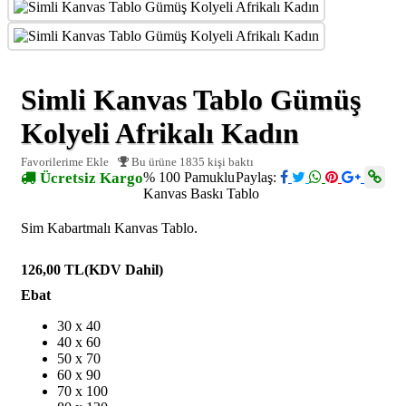
Simli Kanvas Tablo Gümüş
Kolyeli Afrikalı Kadın
Favorilerime Ekle
Bu ürüne 1835 kişi baktı
Ücretsiz Kargo
% 100 Pamuklu
Paylaş:
Kanvas Baskı Tablo
Sim Kabartmalı Kanvas Tablo.
126,00 TL
(KDV Dahil)
Ebat
30 x 40
40 x 60
50 x 70
60 x 90
70 x 100