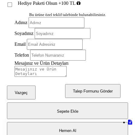
Hediye Paketi Olsun +100 TL
Kahve Altın
Gümüş Siyah
Bu ürüne özel teklif talebinde bulunabilirsiniz.
Adınız
Beyaz Altın
Soyadınız
Beyaz Gümüş
Email
Telefon
Mesajınız ve Ürün Detayları
Talep Formunu Gönder
Vazgeç
Sepete Ekle
Hemen Al