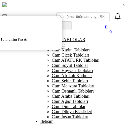
x
Ara
Mobil
Menü
0
0
Ana Sayfa
15 İndirim Fırsatı
KANVAS TABLOLAR
Cam Tablolar
Cam Kadın Tabloları
Cam Çiçek Tabloları
Cam ATATÜRK Tabloları
Cam Soyut Tablolar
Cam Hayvan Tabloları
Cam Afrikalı Kadınlar
Cam Şehir Tabloları
Cam Manzara Tabloları
Cam Osmanlı Tabloları
Cam Araba Tabloları
Cam Ağaç Tabloları
Cam Dini Tablolar
Cam Dünya Klasikleri
Cam İnsan Tabloları
İletişim